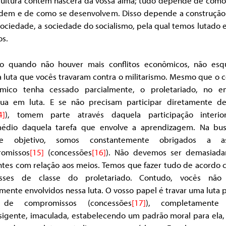
cultura contém nascerá da vossa alma; tudo depende de como
dem e de como se desenvolvem. Disso depende a construção
ociedade, a sociedade do socialismo, pela qual temos lutado 
os.
 quando não houver mais conflitos econômicos, não es
 luta que vocês travaram contra o militarismo. Mesmo que o c
mico tenha cessado parcialmente, o proletariado, no en
nua em luta. E se não precisam participar diretamente de
4]
), tomem parte através daquela participação interio
médio daquela tarefa que envolve a aprendizagem. Na bu
de objetivo, somos constantemente obrigados a as
omissos
[15]
(concessões
[16]
). Não devemos ser demasiad
ntes com relação aos meios. Temos que fazer tudo de acordo 
esses de classe do proletariado. Contudo, vocês não
mente envolvidos nessa luta. O vosso papel é travar uma luta p
e de compromissos (concessões
[17]
), completamente 
sigente, imaculada, estabelecendo um padrão moral para ela,