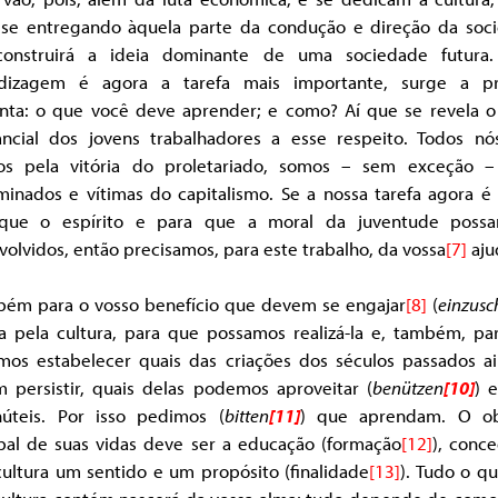
 se entregando àquela parte da condução e direção da soc
onstruirá a ideia dominante de uma sociedade futura
dizagem é agora a tarefa mais importante, surge a p
nta: o que você deve aprender; e como? Aí que se revela o
ancial dos jovens trabalhadores a esse respeito. Todos nó
os pela vitória do proletariado, somos – sem exceção –
minados e vítimas do capitalismo. Se a nossa tarefa agora é 
que o espírito e para que a moral da juventude poss
olvidos, então precisamos, para este trabalho, da vossa
[7]
aju
bém para o vosso benefício que devem se engajar
[8]
(
einzusc
ta pela cultura, para que possamos realizá-la e, também, pa
mos estabelecer quais das criações dos séculos passados a
 persistir, quais delas podemos aproveitar (
benützen
[10]
) 
núteis. Por isso pedimos (
bitten
[11]
) que aprendam. O ob
ipal de suas vidas deve ser a educação (formação
[12]
), conc
cultura um sentido e um propósito (finalidade
[13]
). Tudo o q