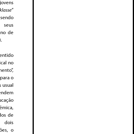
jovens
klasse
”
” sendo
s seus
eno de
.
sentido
ical no
ento”,
 para o
s usual
eendem
ucação
êmica,
dos de
 dois
ões, o