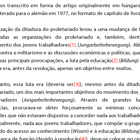
rso transcrito em forma de artigo originalmente em húngar
iterado para o alemão em 1977, no formato de capítulo de livro
lização da ditadura do proletariado levou a uma mudança de 
das as organizações do proletariado e, também, den
ento dos jovens trabalhadores
[1]
(
Jungarbeiterbewegung
). A
contra o militarismo e as discussões econômicas e políticas, q
sas principais preocupações, a luta pela educação
[2]
(
Bildung
)
a era, antes da revolução, apenas um objetivo entre muitos.
anto, essa luta era (deveria ser
[3]
), mesmo antes da ditad
tariado, um dos mais importantes objetivos do movimento dos 
lhadores (
Jungarbeiterbewegung
). Através de grandes l
cias, procurava-se obter forçosamente as mínimas conc
les que não estavam dispostos a conceder nada aos trabalhado
ipalmente, nada aos jovens trabalhadores, que compõe o grup
ído do acesso ao conhecimento (
Wissen
) e à educação (
Bildung
ança de função (devido à revolução
[4]
), deve-se colocar no c