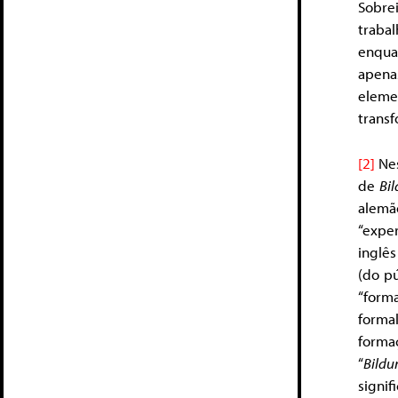
Sobre
traba
enquan
apena
eleme
transf
[2]
Nes
de
Bi
alemã
“exper
inglês
(do p
“form
forma
forma
“
Bildu
signi