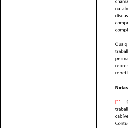
chama
na al
discu
compr
compl
Qualq
traba
perma
repre
repeti
Notas
[1]
Op
traba
cabív
Contu