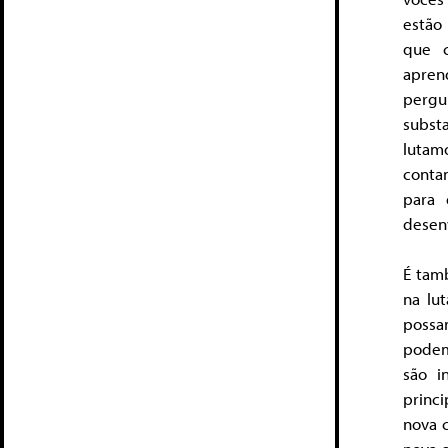
estão
que c
apren
pergu
subst
lutam
conta
para 
desenv
É tam
na lu
possa
podem
são i
princ
nova 