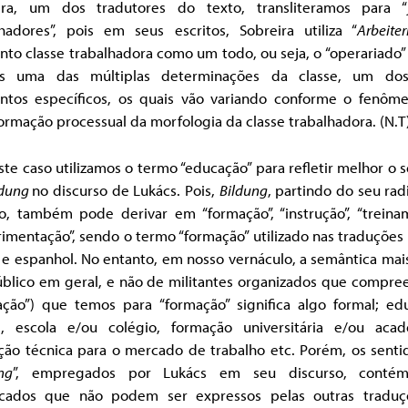
ira, um dos tradutores do texto, transliteramos para “
lhadores”, pois em seus escritos, Sobreira utiliza “
Arbeiter
to classe trabalhadora como um todo, ou seja, o “operariado
s uma das múltiplas determinações da classe, um do
ntos específicos, os quais vão variando conforme o fenôm
ormação processual da morfologia da classe trabalhadora. (N.T)
te caso utilizamos o termo “educação” para refletir melhor o 
ldung
no discurso de Lukács. Pois,
Bildung
, partindo do seu rad
o, também pode derivar em “formação”, “instrução”, “treinam
imentação”, sendo o termo “formação” utilizado nas traduções
 e espanhol. No entanto, em nosso vernáculo, a semântica mai
úblico em geral, e não de militantes organizados que compr
ação”) que temos para “formação” significa algo formal; ed
l, escola e/ou colégio, formação universitária e/ou acad
ção técnica para o mercado de trabalho etc. Porém, os senti
ng
”, empregados por Lukács em seu discurso, contém
ficados que não podem ser expressos pelas outras traduç