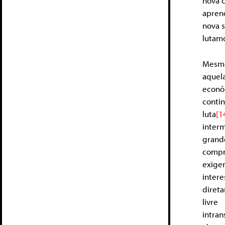
nova 
apren
nova s
lutam
Mesmo
aquela
econô
conti
luta
[1
inter
gran
compr
exige
inter
direta
livr
intran