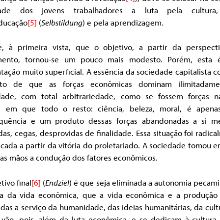
dade dos jovens trabalhadores a luta pela cultura
ducação
[5]
(
Selbstildung
) e pela aprendizagem.
e, à primeira vista, que o objetivo, a partir da perspect
ento, tornou-se um pouco mais modesto. Porém, esta
tação muito superficial. A essência da sociedade capitalista c
to de que as forças econômicas dominam ilimitadam
dade, com total arbitrariedade, como se fossem forças na
; em que todo o resto: ciência, beleza, moral, é apen
quência e um produto dessas forças abandonadas a si m
das, cegas, desprovidas de finalidade. Essa situação foi radic
cada a partir da vitória do proletariado. A sociedade tomou 
ias mãos a condução dos fatores econômicos.
tivo final
[6]
(
Endziel
) é que seja eliminada a autonomia pecam
ta da vida econômica, que a vida econômica e a produção
das a serviço da humanidade, das ideias humanitárias, da cult
 vão, pois, além da luta econômica, e se dedicam à cultura,