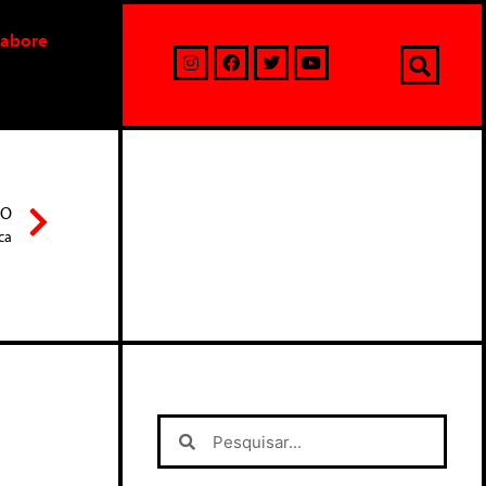
labore
MO
ca