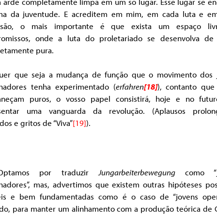
 arde completamente limpa em um só lugar. Esse lugar se en
ma da juventude. E acreditem em mim, em cada luta e e
ssão, o mais importante é que exista um espaço li
omissos, onde a luta do proletariado se desenvolva de
etamente pura.
uer que seja a mudança de função que o movimento dos 
lhadores tenha experimentado (
erfahren
[18]
), contanto que
neçam puros, o vosso papel consistirá, hoje e no futu
sentar uma vanguarda da revolução. (Aplausos prolon
dos e gritos de “Viva”
[19]
).
tamos por traduzir
Jungarbeiterbewegung
como “j
lhadores”, mas, advertimos que existem outras hipóteses poss
eis e bem fundamentadas como é o caso de “jovens operá
do, para manter um alinhamento com a produção teórica de 