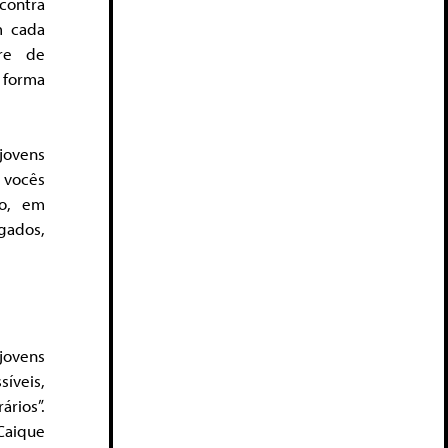
contra
m cada
vre de
 forma
jovens
 vocês
ro, em
gados,
ovens
íveis,
rios”.
Caique