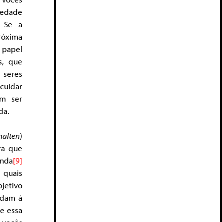
iedade
. Se a
róxima
 papel
s, que
 seres
cuidar
am ser
da.
halten
)
ra que
inda
[9]
e quais
jetivo
edam à
ue essa