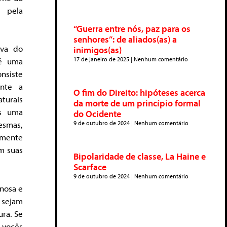
, pela
“Guerra entre nós, paz para os
senhores”: de aliados(as) a
iva do
inimigos(as)
17 de janeiro de 2025
Nenhum comentário
 é uma
onsiste
ente a
O fim do Direito: hipóteses acerca
turais
da morte de um princípio formal
as uma
do Ocidente
esmas,
9 de outubro de 2024
Nenhum comentário
almente
em suas
Bipolaridade de classe, La Haine e
Scarface
9 de outubro de 2024
Nenhum comentário
inosa e
 sejam
ura. Se
 vocês