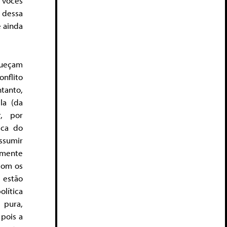
 vocês
 dessa
e ainda
queçam
onflito
tanto,
la (da
r, por
sca do
sumir
amente
com os
 estão
olítica
pura,
 pois a