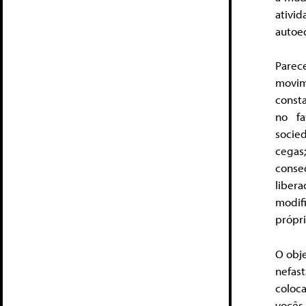
ativi
autoe
Parec
movim
consta
no fa
socie
cegas
conse
libera
modifi
própr
O obje
nefas
coloca
vocês