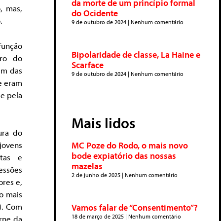
da morte de um princípio formal
o
, mas,
do Ocidente
.
9 de outubro de 2024
Nenhum comentário
função
Bipolaridade de classe, La Haine e
tro do
Scarface
lém das
9 de outubro de 2024
Nenhum comentário
ue eram
 e pela
Mais lidos
ura do
jovens
MC Poze do Rodo, o mais novo
bode expiatório das nossas
utas e
mazelas
essões
2 de junho de 2025
Nenhum comentário
res e,
o mais
). Com
Vamos falar de “Consentimento”?
18 de março de 2025
Nenhum comentário
erne da