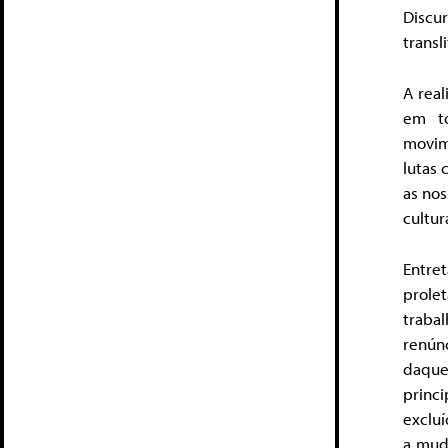
Discu
transl
A rea
em to
movim
lutas 
as nos
cultur
Entret
prole
traba
renún
daque
princ
exclu
a mud