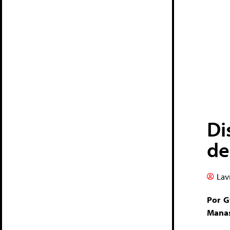
Di
de
Lav
Por G
Manas