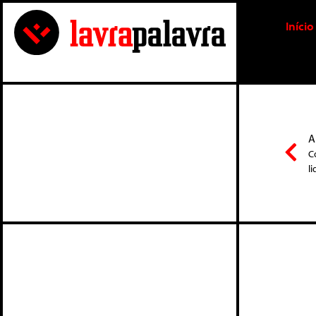
Início
A
C
l