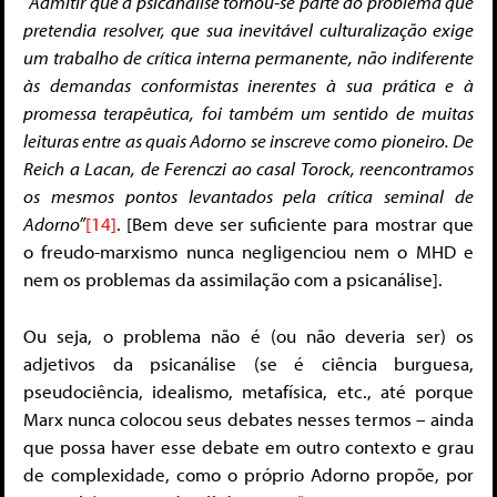
“Admitir que a psicanálise tornou-se parte do problema que
pretendia resolver, que sua inevitável culturalização exige
um trabalho de crítica interna permanente, não indiferente
às demandas conformistas inerentes à sua prática e à
promessa terapêutica, foi também um sentido de muitas
leituras entre as quais Adorno se inscreve como pioneiro. De
Reich a Lacan, de Ferenczi ao casal Torock, reencontramos
os mesmos pontos levantados pela crítica seminal de
Adorno”
[14]
. [Bem deve ser suficiente para mostrar que
o freudo-marxismo nunca negligenciou nem o MHD e
nem os problemas da assimilação com a psicanálise].
Ou seja, o problema não é (ou não deveria ser) os
adjetivos da psicanálise (se é ciência burguesa,
pseudociência, idealismo, metafísica, etc., até porque
Marx nunca colocou seus debates nesses termos – ainda
que possa haver esse debate em outro contexto e grau
de complexidade, como o próprio Adorno propõe, por