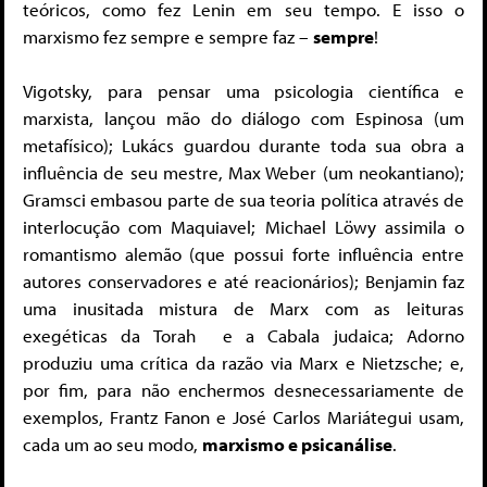
teóricos, como fez Lenin em seu tempo. E isso o
marxismo fez sempre e sempre faz –
sempre
!
Vigotsky, para pensar uma psicologia científica e
marxista, lançou mão do diálogo com Espinosa (um
metafísico); Lukács guardou durante toda sua obra a
influência de seu mestre, Max Weber (um neokantiano);
Gramsci embasou parte de sua teoria política através de
interlocução com Maquiavel; Michael Löwy assimila o
romantismo alemão (que possui forte influência entre
autores conservadores e até reacionários); Benjamin faz
uma inusitada mistura de Marx com as leituras
exegéticas da Torah e a Cabala judaica; Adorno
produziu uma crítica da razão via Marx e Nietzsche; e,
por fim, para não enchermos desnecessariamente de
exemplos, Frantz Fanon e José Carlos Mariátegui usam,
cada um ao seu modo,
marxismo e psicanálise
.