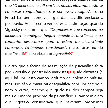
que
“O inconsciente influencia os nossos atos, manifesta-se
no nosso comportamento, e por esses vestígios”,
como
Freud também pensava – guardada as diferenciações,
por óbvio. Assim como vemos essa assimilação quando
Vigotsky nos afirma que,
”Os processos que começam no
inconsciente emergem frequentemente à consciência e, ao
contrário, deslocamos para a esfera do inconsciente
numerosos fenômenos conscientes”
, muito próximo do
que Freud
[8]
conceitua por
repressão
[9]
.
É claro que a forma de assimilação da psicanálise feita
por Vigotsky e por freudo-marxistas
[10]
são distintas (e
aqui há um vasto campo legítimo de polêmica mútua),
mas isso não diminui ou desqualifica nem um campo e
nem o outro, mesmo que qualquer dos campos seja
mais ou menos próximo da psicanálise. É também claro
que Vigotsky considerava que haveriam problemas
metodológicos nessa assimilação, afinal toda assimilação