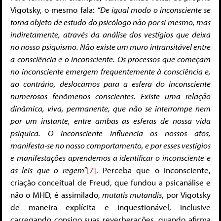
Vigotsky, o mesmo fala:
“De igual modo o inconsciente se
torna objeto de estudo do psicólogo não por si mesmo, mas
indiretamente, através da análise dos vestígios que deixa
no nosso psiquismo. Não existe um muro intransitável entre
a consciência e o inconsciente. Os processos que começam
no inconsciente emergem frequentemente à consciência e,
ao contrário, deslocamos para a esfera do inconsciente
numerosos fenômenos conscientes. Existe uma relação
dinâmica, viva, permanente, que não se interrompe nem
por um instante, entre ambas as esferas de nossa vida
psíquica. O inconsciente influencia os nossos atos,
manifesta-se no nosso comportamento, e por esses vestígios
e manifestações aprendemos a identificar o inconsciente e
as leis que o regem”
[7]
. Perceba que o inconsciente,
criação conceitual de Freud, que fundou a psicanálise e
não o MHD, é assimilado,
mutatis mutandis
, por Vigotsky
de maneira explícita e inquestionável, inclusive
carregando consigo suas reverberações, quando afirma