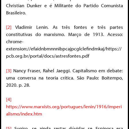
Christian Dunker e é Militante do Partido Comunista
Brasileiro.
[2]
Vladimir Lenin. As três fontes e três partes
constitutivas do marxismo. Março de 1913. Acesso:
chrome-
extension://efaidnbmnnnibpcajpcglclefindmkaj/https://
pcb.org.br/portal/docs/astresfontes.pdf
[3]
Nancy Fraser, Rahel Jaeggi. Capitalismo em debate:
uma conversa na teoria crítica. São Paulo: Boitempo,
2020. p. 28.
[4]
https://www.marxists.org/portugues/lenin/1916/imperi
alismo/index.htm
[5]
Sugiro, se ainda restar dúvidas se Espinosa era