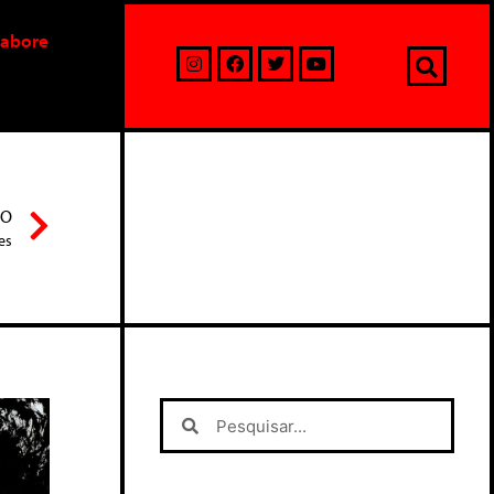
labore
MO
es