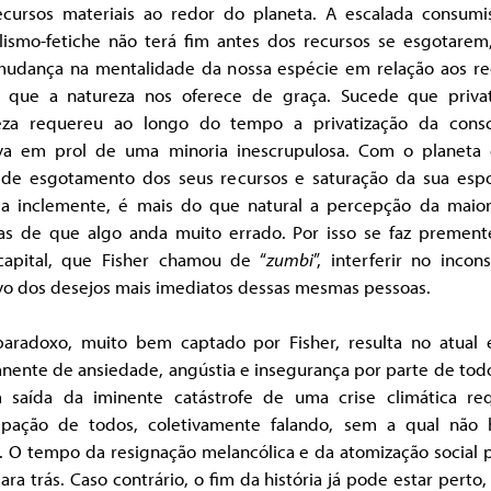
ecursos materiais ao redor do planeta. A escalada consumi
alismo-fetiche não terá fim antes dos recursos se esgotarem,
udança na mentalidade da nossa espécie em relação aos re
os que a natureza nos oferece de graça. Sucede que privat
eza requereu ao longo do tempo a privatização da consc
iva em prol de uma minoria inescrupulosa. Com o planeta
s de esgotamento dos seus recursos e saturação da sua espo
da inclemente, é mais do que natural a percepção da maior
as de que algo anda muito errado. Por isso se faz prement
capital, que Fisher chamou de “
zumbi
”, interferir no incon
ivo dos desejos mais imediatos dessas mesmas pessoas.
paradoxo, muito bem captado por Fisher, resulta no atual 
nente de ansiedade, angústia e insegurança por parte de todo
a saída da iminente catástrofe de uma crise climática re
cipação de todos, coletivamente falando, sem a qual não 
. O tempo da resignação melancólica e da atomização social 
para trás. Caso contrário, o fim da história já pode estar perto