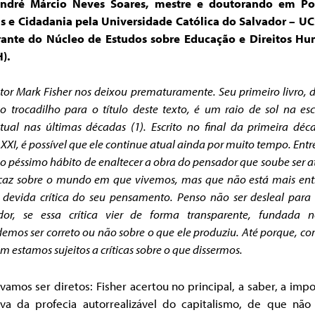
ndré Márcio Neves Soares, mestre e doutorando em Pol
is e Cidadania pela Universidade Católica do Salvador – UC
rante do Núcleo de Estudos sobre Educação e Direitos H
).
itor Mark Fisher nos deixou prematuramente. Seu primeiro livro, 
i o trocadilho para o título deste texto, é um raio de sol na es
ctual nas últimas décadas (1). Escrito no final da primeira dé
 XXI, é possível que ele continue atual ainda por muito tempo. Entr
o péssimo hábito de enaltecer a obra do pensador que soube ser a
caz sobre o mundo em que vivemos, mas que não está mais ent
devida crítica do seu pensamento. Penso não ser desleal par
dor, se essa crítica vier de forma transparente, fundada 
emos ser correto ou não sobre o que ele produziu. Até porque, co
 estamos sujeitos a críticas sobre o que dissermos.
vamos ser diretos: Fisher acertou no principal, a saber, a imp
xiva da profecia autorrealizável do capitalismo, de que não 