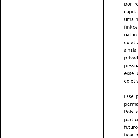
por r
capit
uma m
finit
natur
colet
sinai
priva
pesso
esse 
colet
Esse 
perma
Pois 
parti
futuro
ficar 