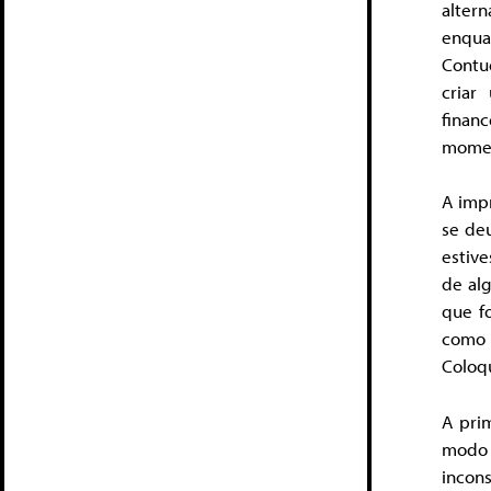
alter
enqua
Contu
criar
financ
momen
A impr
se deu
estive
de al
que f
como 
Coloqu
A prim
modo 
incon