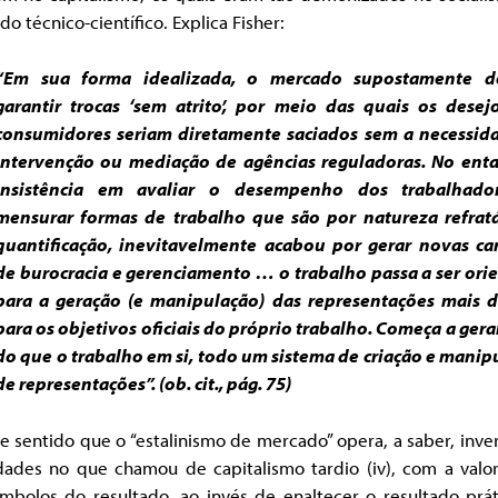
o técnico-científico. Explica Fisher:
“Em sua forma idealizada, o mercado supostamente d
garantir trocas ‘sem atrito’, por meio das quais os desej
consumidores seriam diretamente saciados sem a necessid
intervenção ou mediação de agências reguladoras. No enta
insistência em avaliar o desempenho dos trabalhado
mensurar formas de trabalho que são por natureza refratá
quantificação, inevitavelmente acabou por gerar novas c
de burocracia e gerenciamento … o trabalho passa a ser ori
para a geração (e manipulação) das representações mais 
para os objetivos oficiais do próprio trabalho. Começa a gera
do que o trabalho em si, todo um sistema de criação e manip
de representações”. (ob. cit., pág. 75)
e sentido que o “estalinismo de mercado” opera, a saber, inv
idades no que chamou de capitalismo tardio (iv), com a valor
ímbolos do resultado, ao invés de enaltecer o resultado prát