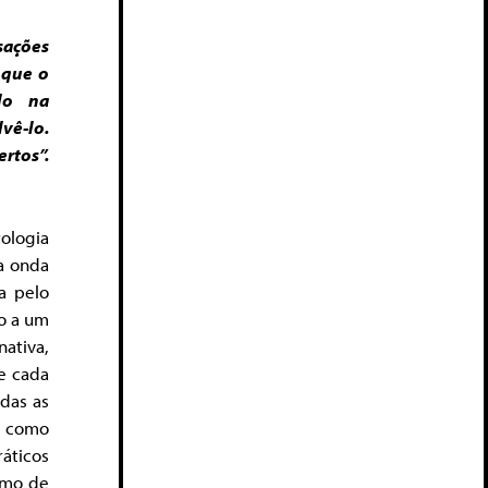
sações
 que o
do na
vê-lo.
rtos”.
ologia
 a onda
a pelo
no a um
nativa,
de cada
odas as
s como
áticos
smo de