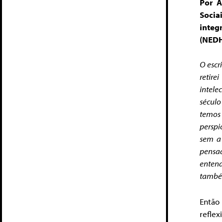
Por A
Socia
integ
(NEDH
O escr
retire
intele
século
temos 
perspi
sem a 
pensa
entend
também
Então 
refle