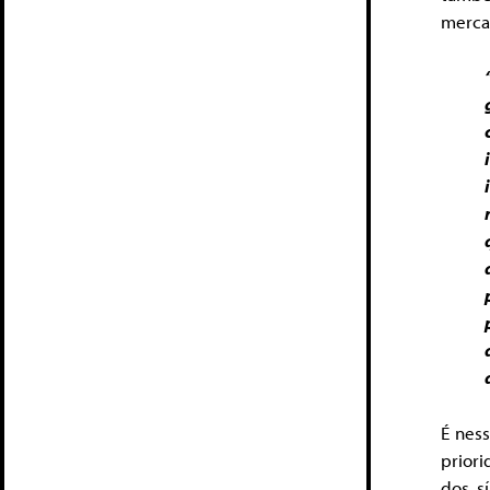
mercad
É ness
prior
dos s