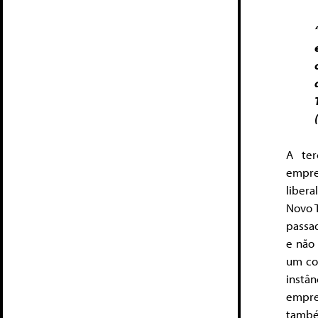
A ter
empres
liber
Novo T
passad
e não 
um con
instâ
empre
també