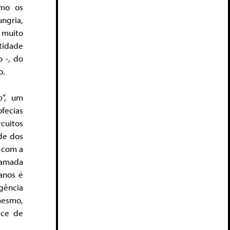
omo os
ngria,
á muito
ntidade
o -, do
o.
o
”, um
ofecias
rcuitos
de dos
u com a
hamada
manos é
gência
mesmo,
rce de