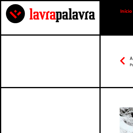
Início
A
P