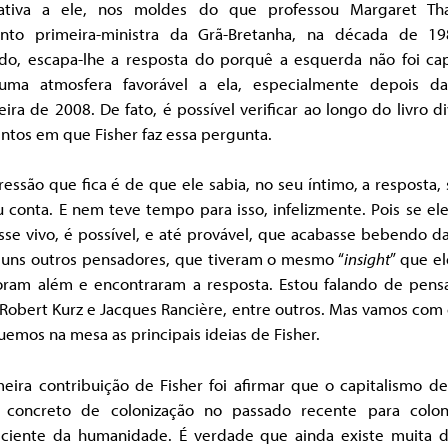
nativa a ele, nos moldes do que professou Margaret Tha
nto primeira-ministra da Grã-Bretanha, na década de 198
do, escapa-lhe a resposta do porquê a esquerda não foi ca
 uma atmosfera favorável a ela, especialmente depois da
eira de 2008. De fato, é possível verificar ao longo do livro d
tos em que Fisher faz essa pergunta.
essão que fica é de que ele sabia, no seu íntimo, a resposta,
 conta. E nem teve tempo para isso, infelizmente. Pois se el
sse vivo, é possível, e até provável, que acabasse bebendo d
guns outros pensadores, que tiveram o mesmo “
insight
” que e
oram além e encontraram a resposta. Estou falando de pens
Robert Kurz e Jacques Rancière, entre outros. Mas vamos com 
emos na mesa as principais ideias de Fisher.
eira contribuição de Fisher foi afirmar que o capitalismo d
concreto de colonização no passado recente para colon
sciente da humanidade. É verdade que ainda existe muita d