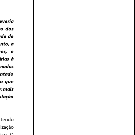
everia
os dos
ade de
nto, a
res, e
rias à
amadas
entado
do que
r, mais
ulação
ertendo
ização
ico. O