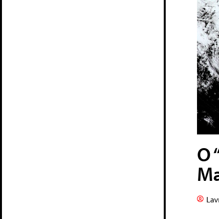
O 
Ma
Lav