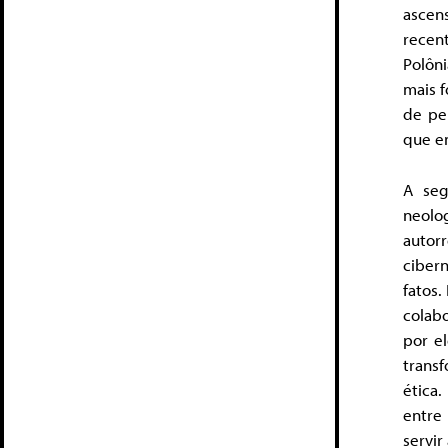
ascen
recen
Polôni
mais f
de per
que em
A seg
neolog
autorr
ciber
fatos.
colab
por el
trans
ética
entre
servir