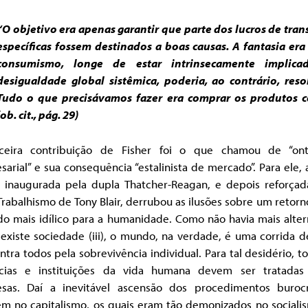
“O objetivo era apenas garantir que parte dos lucros de tran
específicas fossem destinados a boas causas. A fantasia era
consumismo, longe de estar intrinsecamente implica
desigualdade global sistêmica, poderia, ao contrário, resol
Tudo o que precisávamos fazer era comprar os produtos ce
(ob. cit., pág. 29)
ceira contribuição de Fisher foi o que chamou de “ont
arial” e sua consequência “estalinista de mercado”. Para ele,
al inaugurada pela dupla Thatcher-Reagan, e depois reforçad
rabalhismo de Tony Blair, derrubou as ilusões sobre um retor
o mais idílico para a humanidade. Como não havia mais alter
existe sociedade (iii), o mundo, na verdade, é uma corrida 
tra todos pela sobrevivência individual. Para tal desidério, t
ncias e instituições da vida humana devem ser tratada
sas. Daí a inevitável ascensão dos procedimentos burocr
m no capitalismo, os quais eram tão demonizados no sociali