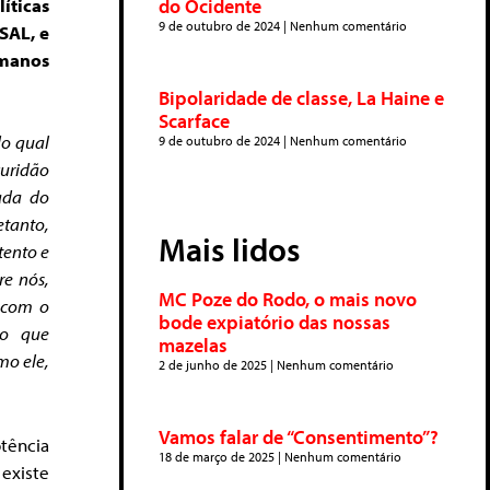
íticas
do Ocidente
9 de outubro de 2024
Nenhum comentário
SAL, e
umanos
Bipolaridade de classe, La Haine e
Scarface
do qual
9 de outubro de 2024
Nenhum comentário
curidão
cada do
etanto,
Mais lidos
tento e
re nós,
MC Poze do Rodo, o mais novo
a com o
bode expiatório das nossas
no que
mazelas
mo ele,
2 de junho de 2025
Nenhum comentário
Vamos falar de “Consentimento”?
otência
18 de março de 2025
Nenhum comentário
existe