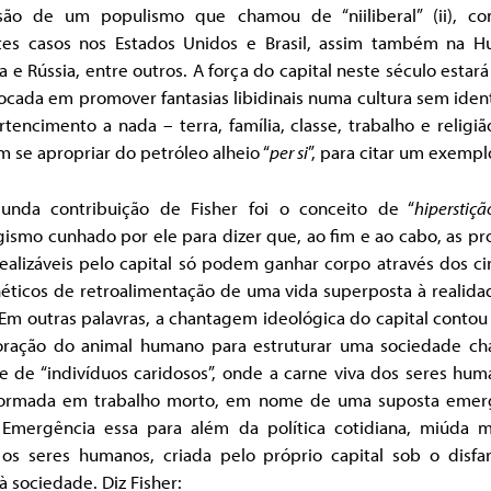
são de um populismo que chamou de “niiliberal” (ii), c
tes casos nos Estados Unidos e Brasil, assim também na Hu
a e Rússia, entre outros. A força do capital neste século estar
ocada em promover fantasias libidinais numa cultura sem ide
tencimento a nada – terra, família, classe, trabalho e religiã
 se apropriar do petróleo alheio “
per si
”, para citar um exempl
unda contribuição de Fisher foi o conceito de “
hiperstiçã
ismo cunhado por ele para dizer que, ao fim e ao cabo, as pr
ealizáveis pelo capital só podem ganhar corpo através dos ci
néticos de retroalimentação de uma vida superposta à realida
 Em outras palavras, a chantagem ideológica do capital conto
oração do animal humano para estruturar uma sociedade c
e de “indivíduos caridosos”, onde a carne viva dos seres hu
formada em trabalho morto, em nome de uma suposta emer
. Emergência essa para além da política cotidiana, miúda 
 os seres humanos, criada pelo próprio capital sob o disfa
 à sociedade. Diz Fisher: