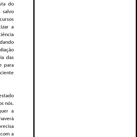
sta do
 salvo
cursos
izar a
iência
 dando
liação
ia das
e para
sciente
estado
s nós.
quer a
haverá
precisa
, com a