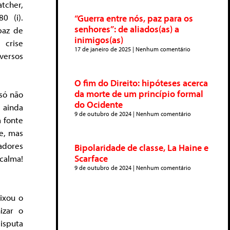
tcher,
0 (i).
“Guerra entre nós, paz para os
senhores”: de aliados(as) a
paz de
inimigos(as)
 crise
17 de janeiro de 2025
Nenhum comentário
iversos
O fim do Direito: hipóteses acerca
da morte de um princípio formal
 só não
do Ocidente
e ainda
9 de outubro de 2024
Nenhum comentário
a fonte
le, mas
adores
Bipolaridade de classe, La Haine e
Scarface
calma!
9 de outubro de 2024
Nenhum comentário
eixou o
izar o
isputa