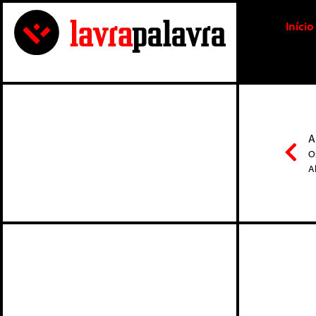
Início
A
O
A