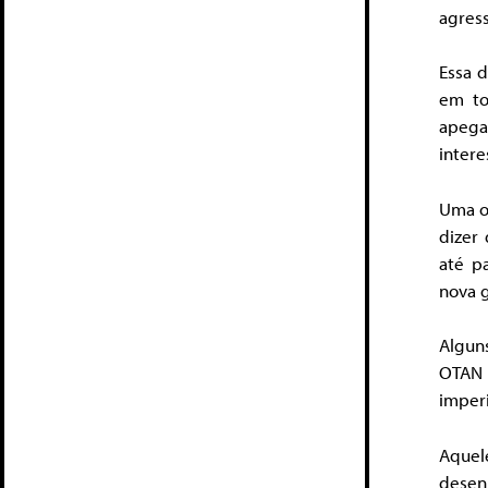
agres
Essa 
em to
apega
intere
Uma o
dizer
até p
nova 
Algun
OTAN 
imperi
Aquel
desen