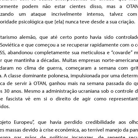
iormente podem não estar cientes disso, mas a OTA
nizando um ataque incrivelmente intenso, talvez co
oridade psicológica que [ela] nunca teve desde a sua criação.
itarismo alemão, que até certo ponto havia sido controlad
 Soviética e que começou a se recuperar rapidamente com o c
SS, abandonou completamente sua meticulosa e “covarde” m
ir que mantinha a décadas. Muitas empresas norte-americana
daram no clima de guerra, começaram a semana com gri
ia. A classe dominante polonesa, impulsionada por uma determ
rica de servir à OTAN, ganhou mais na semana passada do q
os 30 anos. Mesmo a administração ucraniana sob o controle 
e fascista vê em si o direito de agir como representan
idos.
ojeto Europeu”, que havia perdido credibilidade aos olh
es massas devido à crise econômica, ao terrível manejo da pa
rona nas mãos de políticos incapazes, de repente rec