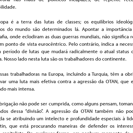
ilidade.
ropa é a terra das lutas de classes; os equilíbrios ideológ
icos do mundo são determinados lá. Apontar a importância
fia, onde eclodiram as duas guerras mundiais, não significa 
m ponto de vista eurocêntrico. Pelo contrário, indica a nece
 período de lutas que mudará radicalmente o atual status 
. Nosso lado nesta luta são os trabalhadores do continente.
ssas trabalhadoras na Europa, incluindo a Turquia, têm a obr
avar uma luta mais efetiva contra a agressão da OTAN, que e
do mais intensa.
obrigação não pode ser cumprida, como alguns pensam, toma
ados dessa “divisão”. A agressão da OTAN também não po
da se atribuindo um intelecto e profundidade especiais à li
tin, que está procurando maneiras de defender os interes