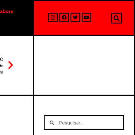
labore
MO
de
em