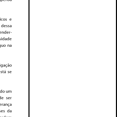
icos e
 dessa
render-
ssidade
quo na
igação
stá se
ndo um
de ser
derança
ses da