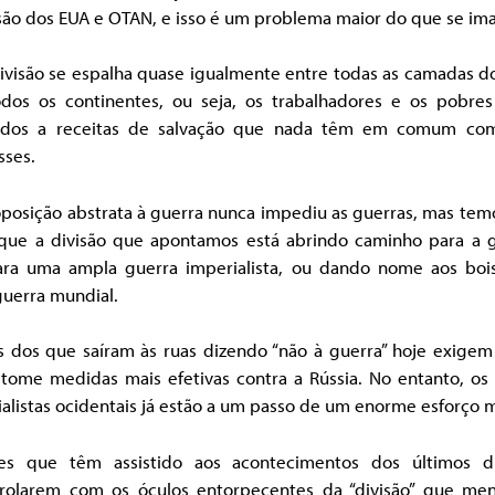
são dos EUA e OTAN, e isso é um problema maior do que se ima
divisão se espalha quase igualmente entre todas as camadas d
dos os continentes, ou seja, os trabalhadores e os pobres
dos a receitas de salvação que nada têm em comum co
sses.
posição abstrata à guerra nunca impediu as guerras, mas tem
 que a divisão que apontamos está abrindo caminho para a g
ara uma ampla guerra imperialista, ou dando nome aos boi
guerra mundial.
s dos que saíram às ruas dizendo “não à guerra” hoje exigem
tome medidas mais efetivas contra a Rússia. No entanto, os 
alistas ocidentais já estão a um passo de um enorme esforço mi
es que têm assistido aos acontecimentos dos últimos d
rolarem com os óculos entorpecentes da “divisão” que men