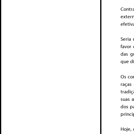
Contra
exter
efetiv
Seria
favor
das g
que d
Os co
raças
tradi
suas 
dos pa
princí
Hoje,