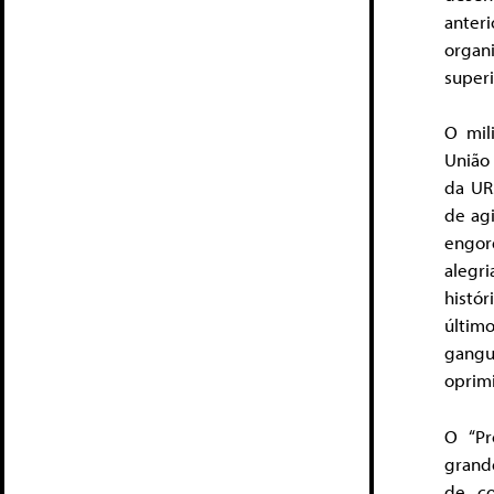
anter
orga
superi
O mil
União
da UR
de ag
engor
alegr
histó
últim
gangu
oprim
O “Pr
grand
de co