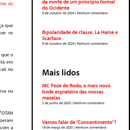
da morte de um princípio formal
sta da
do Ocidente
9 de outubro de 2024
Nenhum comentário
ça que
Bipolaridade de classe, La Haine e
que os
Scarface
9 de outubro de 2024
Nenhum comentário
 que o
stá em
cair no
Mais lidos
MC Poze do Rodo, o mais novo
esa ou
bode expiatório das nossas
mazelas
2 de junho de 2025
Nenhum comentário
 “OTAN
esperam
Vamos falar de “Consentimento”?
 com a
18 de março de 2025
Nenhum comentário