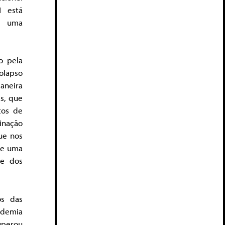
N está
m uma
o pela
olapso
aneira
s, que
tos de
inação
ue nos
de uma
te dos
os das
ndemia
uperou