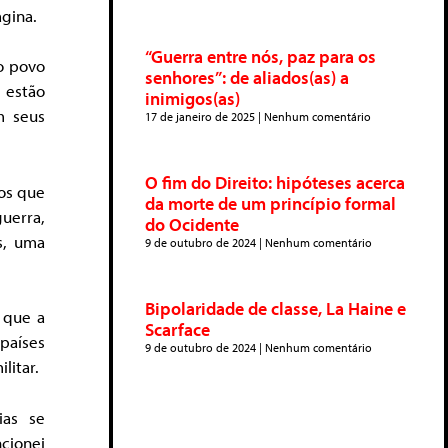
gina.
“Guerra entre nós, paz para os
o povo
senhores”: de aliados(as) a
 estão
inimigos(as)
m seus
17 de janeiro de 2025
Nenhum comentário
O fim do Direito: hipóteses acerca
os que
da morte de um princípio formal
uerra,
do Ocidente
s, uma
9 de outubro de 2024
Nenhum comentário
Bipolaridade de classe, La Haine e
 que a
Scarface
países
9 de outubro de 2024
Nenhum comentário
litar.
ias se
cionei