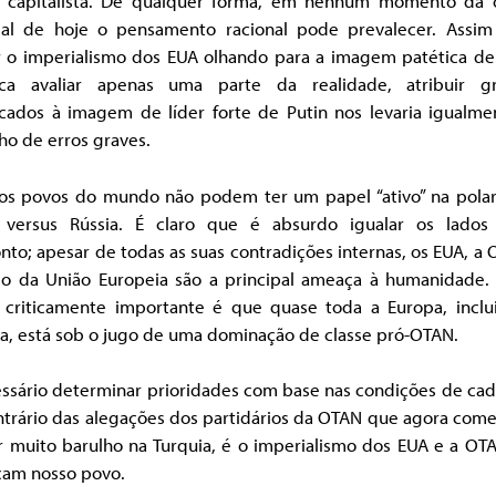
a capitalista. De qualquer forma, em nenhum momento da
al de hoje o pensamento racional pode prevalecer. Assi
ar o imperialismo dos EUA olhando para a imagem patética de
fica avaliar apenas uma parte da realidade, atribuir g
ficados à imagem de líder forte de Putin nos levaria igualme
ho de erros graves.
 os povos do mundo não podem ter um papel “ativo” na polar
versus Rússia. É claro que é absurdo igualar os lados
nto; apesar de todas as suas contradições internas, os EUA, a
co da União Europeia são a principal ameaça à humanidade.
 criticamente importante é que quase toda a Europa, inclu
ia, está sob o jugo de uma dominação de classe pró-OTAN.
ssário determinar prioridades com base nas condições de cad
ntrário das alegações dos partidários da OTAN que agora com
er muito barulho na Turquia, é o imperialismo dos EUA e a OT
am nosso povo.