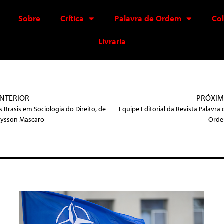
Sobre
Crítica
Palavra de Ordem
Co
Livraria
NTERIOR
PRÓXI
s Brasis em Sociologia do Direito, de
Equipe Editorial da Revista Palavra 
lysson Mascaro
Ord