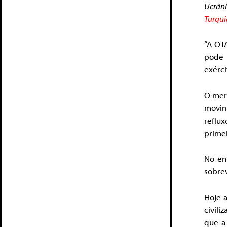
Ucrâni
Turqui
“A OT
pode 
exérci
O mer
movim
reflux
prime
No en
sobrev
Hoje 
civili
que a