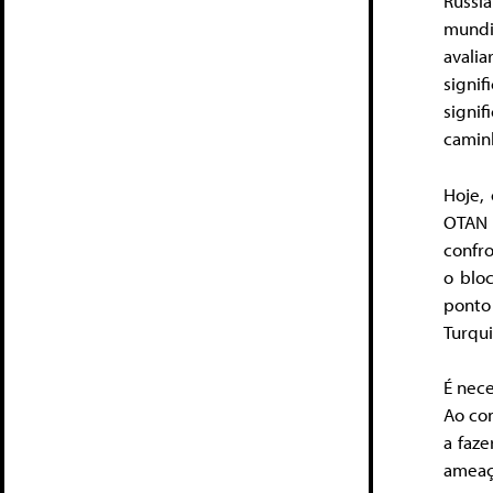
Rússi
mundi
avali
signi
signi
camin
Hoje,
OTAN 
confro
o blo
ponto
Turqu
É nece
Ao co
a faz
ameaç