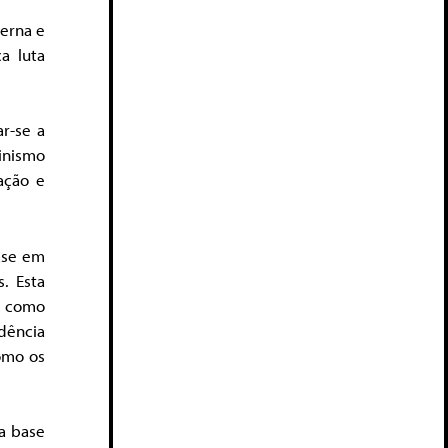
terna e
a luta
r-se a
inismo
ação e
ase em
. Esta
o como
dência
como os
a base