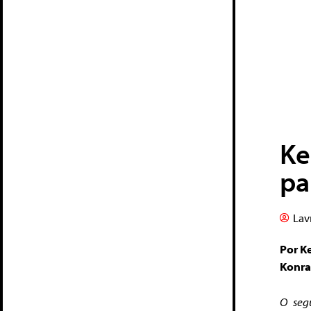
Ke
pa
Lav
Por K
Konra
O seg