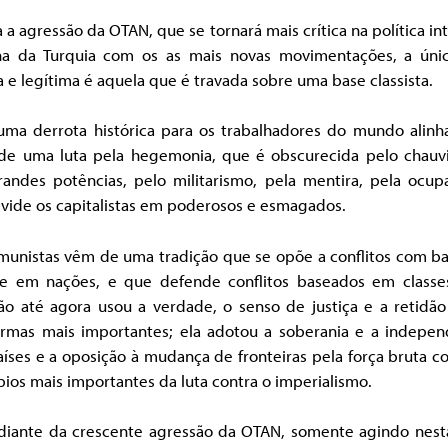
 a agressão da OTAN, que se tornará mais crítica na política in
na da Turquia com os as mais novas movimentações, a únic
a e legítima é aquela que é travada sobre uma base classista.
 uma derrota histórica para os trabalhadores do mundo alinha
 de uma luta pela hegemonia, que é obscurecida pelo chauv
randes potências, pelo militarismo, pela mentira, pela ocup
ivide os capitalistas em poderosos e esmagados.
munistas vêm de uma tradição que se opõe a conflitos com b
 e em nações, e que defende conflitos baseados em classes
ção até agora usou a verdade, o senso de justiça e a retidã
armas mais importantes; ela adotou a soberania e a indepen
íses e a oposição à mudança de fronteiras pela força bruta 
pios mais importantes da luta contra o imperialismo.
 diante da crescente agressão da OTAN, somente agindo nest