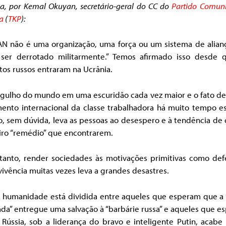
a, por Kemal Okuyan, secretário-geral do CC do
Partido Comuni
a
(
TKP
):
AN não é uma organização, uma força ou um sistema de alian
ser derrotado militarmente.” Temos afirmado isso desde 
tos russos entraram na Ucrânia.
gulho do mundo em uma escuridão cada vez maior e o fato de
ento internacional da classe trabalhadora há muito tempo e
o, sem dúvida, leva as pessoas ao desespero e à tendência de 
iro “remédio” que encontrarem.
tanto, render sociedades às motivações primitivas como def
ivência muitas vezes leva a grandes desastres.
a humanidade está dividida entre aqueles que esperam que a
zada” entregue uma salvação à “barbárie russa” e aqueles que 
 Rússia, sob a liderança do bravo e inteligente Putin, acabe