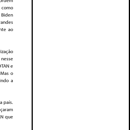
 ordem
m como
 Biden
randes
nte ao
ização
 nesse
 OTAN e
 Mas o
indo a
a país.
eçaram
AN que