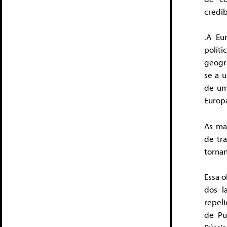
credib
.A Eu
polít
geogra
se a u
de um
Europa
As ma
de tr
tornan
Essa 
dos l
repeli
de Pu