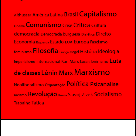
Capitalismo
Brasil
América Latina
Althusser
Comunismo
Crítica
Crise
Cultura
Cinema
democracia
Direito
Democracia burguesa
Dialética
Economia
Europa
Estado
Fascismo
EUA
Esquerda
Filosofia
Ideologia
História
feminismo
Hegel
França
Luta
Karl Marx
Internacional
Lacan
leninismo
Imperialismo
Marxismo
Lênin
Marx
de classes
Política
Psicanalise
Neoliberalismo
Organização
Revolução
Socialismo
Slavoj Zizek
racismo
Rússia
Tática
Trabalho