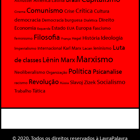
América Latina
Althusser
Comunismo
Crítica
Crise
Cultura
Cinema
democracia
Direito
Democracia burguesa
Dialética
Economia
Europa
Estado
Fascismo
EUA
Esquerda
Filosofia
Ideologia
História
feminismo
Hegel
França
Luta
Karl Marx
Internacional
Lacan
leninismo
Imperialismo
Marxismo
Lênin
Marx
de classes
Política
Psicanalise
Neoliberalismo
Organização
Revolução
Socialismo
Slavoj Zizek
racismo
Rússia
Tática
Trabalho
© 2020. Todos os direitos reservados à LavraPalavra