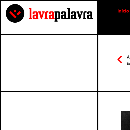
Início
A
E