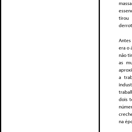
massas
essen
tirou
derrot
Antes 
era o 
não ti
as mu
aprox
a tra
indus
traba
dois 
númer
crech
na épo