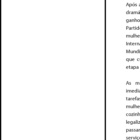
Após 
dramá
ganho
Partid
mulhe
Inter
Mundi
que c
etapa 
As mu
imedia
taref
mulhe
cozinh
legali
passa
servi