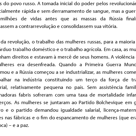
 do povo russo. A tomada inicial do poder pelos revolucionár
cialmente rápida e sem derramamento de sangue, mas a guerra
 milhões de vidas antes que as massas da Rússia fina
assem a contrarrevolução e consolidassem sua vitória.
da revolução, o trabalho das mulheres russas, para a maioria
árduo trabalho doméstico e o trabalho agrícola. Em casa, as m
nham direitos e estavam à mercê de seus homens. A violência
lheres era desenfreada. Quando a Primeira Guerra Mund
imou e a Rússia começou a se industrializar, as mulheres com
balhar na indústria constituindo um terço da força de tr
trial, relativamente pequena no país. Sem assistência famili
lhadoras fabris sofreram com uma taxa de mortalidade infan
terços. As mulheres se juntaram ao Partido Bolchevique em 
o e o partido demandou igualdade salarial, licença-matern
es nas fábricas e o fim do espancamento de mulheres (que era
ca) – e a paz.