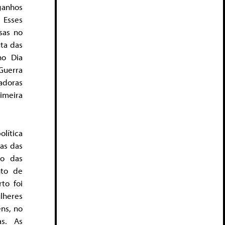
ganhos
 Esses
sas no
uta das
no Dia
Guerra
adoras
imeira
lítica
mas das
ho das
nto de
rto foi
ulheres
ns, no
as. As