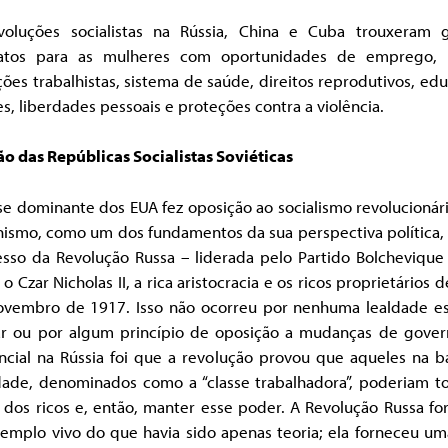
voluções socialistas na Rússia, China e Cuba trouxeram 
atos para as mulheres com oportunidades de emprego, 
ões trabalhistas, sistema de saúde, direitos reprodutivos, ed
s, liberdades pessoais e proteções contra a violência.
ão das Repúblicas Socialistas Soviéticas
se dominante dos EUA fez oposição ao socialismo revolucionár
ismo, como um dos fundamentos da sua perspectiva política,
esso da Revolução Russa – liderada pelo Partido Bolchevique
o Czar Nicholas II, a rica aristocracia e os ricos proprietários d
vembro de 1917. Isso não ocorreu por nenhuma lealdade es
ar ou por algum princípio de oposição a mudanças de gover
encial na Rússia foi que a revolução provou que aqueles na b
dade, denominados como a “classe trabalhadora”, poderiam t
 dos ricos e, então, manter esse poder. A Revolução Russa fo
emplo vivo do que havia sido apenas teoria; ela forneceu uma