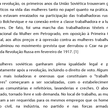
a revolução, os primeiros anos da União Soviética trouxeram 
ticos na vida das mulheres tanto no papel quanto na prática.
s estavam enraizados na participação das trabalhadoras rus
o Bolchevique e na conexão entre a classe trabalhadora e a l
res. De fato, foi uma marcha das trabalhadoras têxteis 
nacional da Mulher em Petrogrado, em oposição à Primeira 
al, aos altos preços e à opressão contra as mulheres trabalh
ulminou no movimento grevista que derrubou o Czar na pr
da Revolução Russa em fevereiro de 1917. [1]
lheres soviéticas ganharam plena igualdade legal e po
tamente após a revolução, incluindo o direito de voto. Algu
as mais isoladoras e onerosas que constituíam o “trabal
res” começaram a ser socializadas, com o estabelecime
as comunitárias e refeitórios, lavanderias e creches. O abo
zado, tornado livre e sob demanda. No local de trabalho, as m
ram a ser requeridas para os mesmos empregos que os home
ço civil, na indústria, no partido e nas forças armad