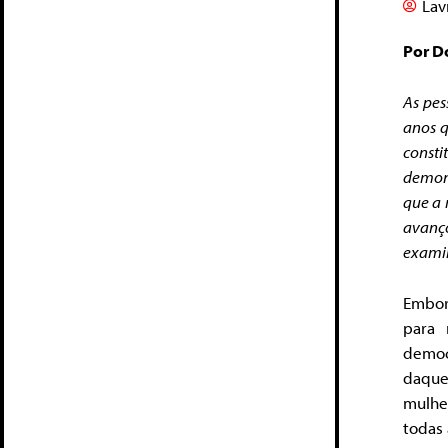
Lav
Por D
As pes
anos q
const
demon
que a 
avanço
examin
Embor
para 
democ
daquel
mulhe
todas 