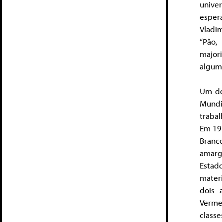
unive
esper
Vladi
“Pão,
major
algum
Um do
Mundi
trabal
Em 191
Branc
amarga
Estad
materi
dois 
Verme
class