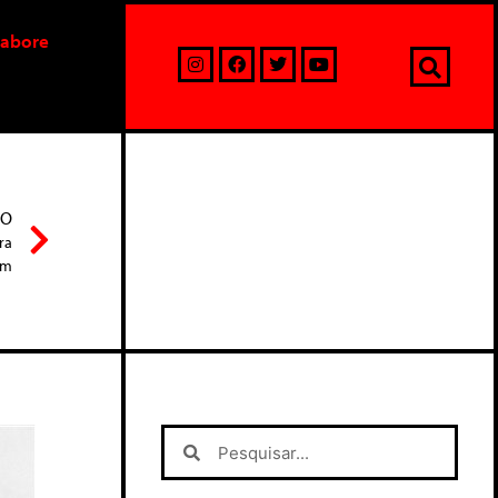
labore
MO
ra
em