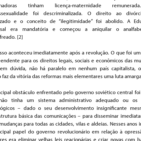
alhadoras tinham licença-maternidade remunera
sexualidade foi descriminalizada. O direito ao divórc
izado e o conceito de “ilegitimidade” foi abolido. A Ed
rsal era mandatória e começou a aniquilar o analfab
reado. [2]
isso aconteceu imediatamente após a revolução. O que foi um
endente para os direitos legais, sociais e econômicos das m
sem dúvida, não há paralelo em nenhum país capitalista, 
 faz da vitória das reformas mais elementares uma luta amarga
cipal obstáculo enfrentado pelo governo soviético central fo
não tinha um sistema administrativo adequado ou os
lógicos – dado o seu desenvolvimento insignificante me
estrutura básica das comunicações – para disseminar imediat
mudanças para todas as cidades, vilas e aldeias. Nesses anos in
ncipal papel do governo revolucionário em relação à opress
es era eliminar velhas leis reacionárias e criar novas com 