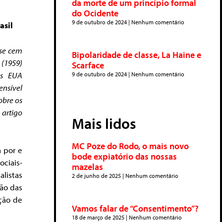
da morte de um princípio formal
do Ocidente
9 de outubro de 2024
Nenhum comentário
asil
ase cem
Bipolaridade de classe, La Haine e
 (1959)
Scarface
os EUA
9 de outubro de 2024
Nenhum comentário
nsível
obre os
 artigo
Mais lidos
MC Poze do Rodo, o mais novo
 por e
bode expiatório das nossas
ciais-
mazelas
listas
2 de junho de 2025
Nenhum comentário
ção das
ção de
Vamos falar de “Consentimento”?
18 de março de 2025
Nenhum comentário