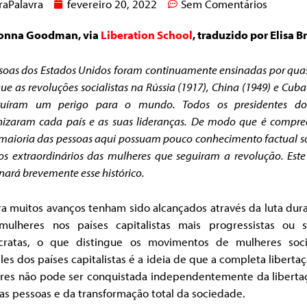
raPalavra
fevereiro 20, 2022
Sem Comentários
onna Goodman, via
Liberation School
, traduzido por Elisa Br
soas dos Estados Unidos foram continuamente ensinadas por qu
ue as revoluções socialistas na Rússia (1917), China (1949) e Cuba
ituíram um perigo para o mundo. Todos os presidentes d
izaram cada país e as suas lideranças. De modo que é compree
maioria das pessoas aqui possuam pouco conhecimento factual s
s extraordinários das mulheres que seguiram a revolução. Este
ará brevemente esse histórico.
a muitos avanços tenham sido alcançados através da luta dura
mulheres nos países capitalistas mais progressistas ou so
ratas, o que distingue os movimentos de mulheres socia
es dos países capitalistas é a ideia de que a completa liberta
res não pode ser conquistada independentemente da liberta
as pessoas e da transformação total da sociedade.