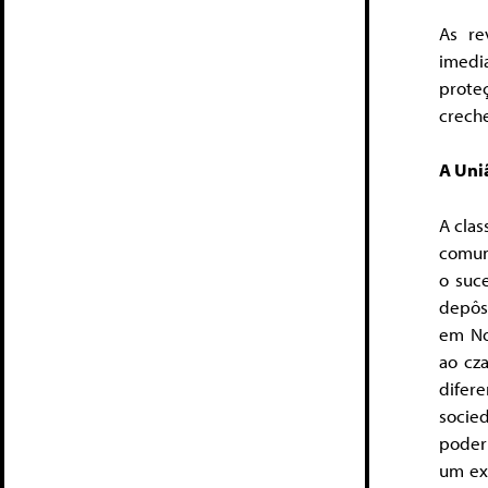
As re
imedi
proteç
creche
A Uni
A clas
comun
o suc
depôs 
em No
ao cz
difer
socie
poder
um ex