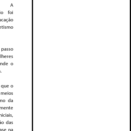
da. A
io foi
ucação
etismo
 passo
ulheres
onde o
.
i que o
 meios
smo da
amente
iciais,
ão das
base na