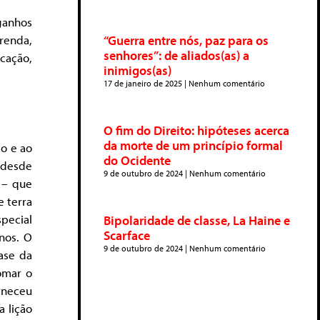
ganhos
renda,
“Guerra entre nós, paz para os
senhores”: de aliados(as) a
ucação,
inimigos(as)
17 de janeiro de 2025
Nenhum comentário
O fim do Direito: hipóteses acerca
da morte de um princípio formal
io e ao
do Ocidente
 desde
9 de outubro de 2024
Nenhum comentário
 – que
e terra
pecial
Bipolaridade de classe, La Haine e
Scarface
nos. O
9 de outubro de 2024
Nenhum comentário
ase da
omar o
rneceu
 lição