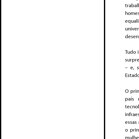
trab
homes
equal
unive
desenf
Tudo 
surpre
– e, 
Estado
O prin
país 
tecno
infra
essas 
o pri
mulher