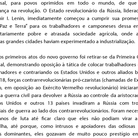
rsal, para povos oprimidos em todo o mundo, de que
ança na revolução. O Estado revolucionário da Rússia, lidera
mir I. Lenin, imediatamente começou a cumprir sua prome
 Paz e Terra” para os trabalhadores e camponeses dessa e
itariamente pobre e atrasada sociedade agrícola, onde 
as grandes cidades haviam experimentado a industrialização.
s primeiros atos do novo governo foi retirar-se da Primeira 
al, demonstrando oposição à tática de colocar trabalhadores 
hadores e contrariando os Estados Unidos e outros aliados b
8, forças contrarrevolucionárias pró-czaristas (chamadas de E
o, em oposição ao Exército Vermelho revolucionário) iniciar
 guerra civil para devolver a Rússia ao controle da aristocra
os Unidos e outros 13 países invadiram a Rússia com tr
ais de guerra ao lado dos contrarrevolucionários. Foram nece
anos de luta até ficar claro que eles não podiam virar 
lha, até porque, como intrusos e apoiadores das odiosas 
es dominantes, eles gozavam de muito pouco prestígio en