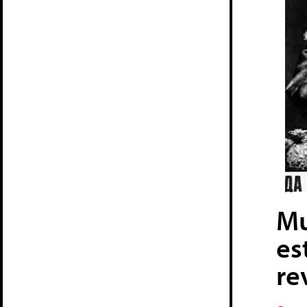
Mu
es
re