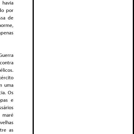
 havia
do por
ssa de
norme,
apenas
Guerra
contra
élicos.
xército
am uma
cia. Os
opas e
ssários
a maré
velhas
tre as