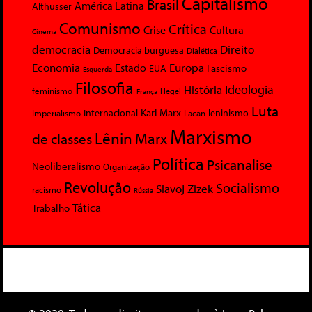
Capitalismo
Brasil
América Latina
Althusser
Comunismo
Crítica
Crise
Cultura
Cinema
democracia
Direito
Democracia burguesa
Dialética
Economia
Europa
Estado
Fascismo
EUA
Esquerda
Filosofia
Ideologia
História
feminismo
Hegel
França
Luta
Karl Marx
Internacional
Lacan
leninismo
Imperialismo
Marxismo
Lênin
Marx
de classes
Política
Psicanalise
Neoliberalismo
Organização
Revolução
Socialismo
Slavoj Zizek
racismo
Rússia
Tática
Trabalho