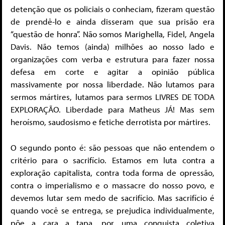
detenção que os policiais o conheciam, fizeram questão
de prendê-lo e ainda disseram que sua prisão era
“questão de honra”. Não somos Marighella, Fidel, Angela
Davis. Não temos (ainda) milhões ao nosso lado e
organizações com verba e estrutura para fazer nossa
defesa em corte e agitar a opinião pública
massivamente por nossa liberdade. Não lutamos para
sermos mártires, lutamos para sermos LIVRES DE TODA
EXPLORAÇÃO. Liberdade para Matheus JÁ! Mas sem
heroísmo, saudosismo e fetiche derrotista por mártires.
O segundo ponto é: são pessoas que não entendem o
critério para o sacrifício. Estamos em luta contra a
exploração capitalista, contra toda forma de opressão,
contra o imperialismo e o massacre do nosso povo, e
devemos lutar sem medo de sacrifício. Mas sacrifício é
quando você se entrega, se prejudica individualmente,
põe a cara a tapa, por uma conquista coletiva