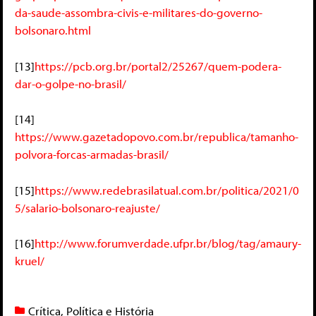
da-saude-assombra-civis-e-militares-do-governo-
bolsonaro.html
[13]
https://pcb.org.br/portal2/25267/quem-podera-
dar-o-golpe-no-brasil/
[14]
https://www.gazetadopovo.com.br/republica/tamanho-
polvora-forcas-armadas-brasil/
[15]
https://www.redebrasilatual.com.br/politica/2021/0
5/salario-bolsonaro-reajuste/
[16]
http://www.forumverdade.ufpr.br/blog/tag/amaury-
kruel/
Crítica
,
Política e História