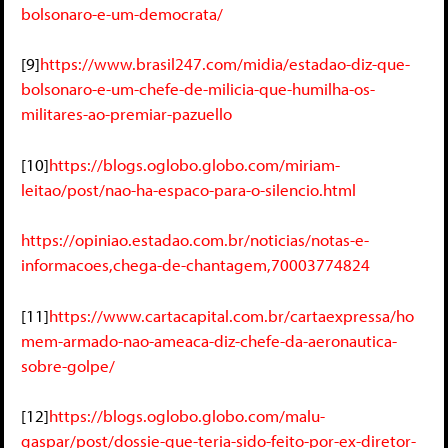
bolsonaro-e-um-democrata/
[9]
https://www.brasil247.com/midia/estadao-diz-que-
bolsonaro-e-um-chefe-de-milicia-que-humilha-os-
militares-ao-premiar-pazuello
[10]
https://blogs.oglobo.globo.com/miriam-
leitao/post/nao-ha-espaco-para-o-silencio.html
https://opiniao.estadao.com.br/noticias/notas-e-
informacoes,chega-de-chantagem,70003774824
[11]
https://www.cartacapital.com.br/cartaexpressa/ho
mem-armado-nao-ameaca-diz-chefe-da-aeronautica-
sobre-golpe/
[12]
https://blogs.oglobo.globo.com/malu-
gaspar/post/dossie-que-teria-sido-feito-por-ex-diretor-