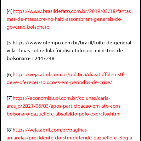
[4]
https://www.brasildefato.com.br/2019/03/18/fantas
mas-de-massacre-no-haiti-assombram-generais-do-
governo-bolsonaro
[5]
https://www.otempo.com.br/brasil/tuite-de-general-
villas-boas-sobre-lula-foi-discutido-por-ministros-de-
bolsonaro-1.2447248
[6]
https://veja.abril.com.br/politica/dias-toffoli-o-stf-
deve-oferecer-solucoes-em-periodos-de-crise/
[7]
https://economia.uol.com.br/colunas/carla-
araujo/2021/06/03/apos-participacao-em-ato-com-
bolsonaro-pazuello-e-absolvido-pelo-exercito.htm
[8]
https://veja.abril.com.br/paginas-
amarelas/presidente-do-stm-defende-pazuello-e-elogia-