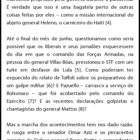
É verdade que isso é uma bagatela perto de outras
coisas feitas por eles – como a missão internacional do
abjeto general Heleno, o carniceiro do Haiti [4].
Até o final do mês de junho, questionamos como seria
possível que os liberais e seus jornalões esquecessem
do dia em que o comando das Forças Armadas, na
pessoa do general Villas-Bôas, pressionou o STF com um
tuíte em desfavor de Lula [5]. Como poderiam ter
esquecido do relato de Toffoli sobre os preparativos de
um golpe militar [6]? E Pazuello – carrasco a serviço de
Bolsonaro – que foi acobertado pelo comando do
Exército [7]? E as recentes declarações golpistas e
chantagistas do general Mattos [8]?
Mas a marcha dos acontecimentos tem nos dado razão.
A rusga entre o senador Omar Aziz e os pirracentos
ministro da Defesa general Braga Netto e comandantes