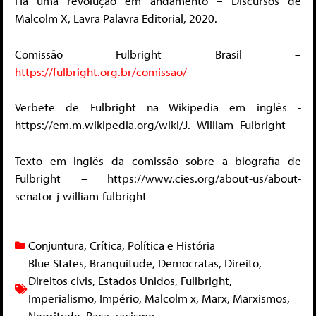
Há uma revolução em andamento – Discursos de
Malcolm X, Lavra Palavra Editorial, 2020.
Comissão Fulbright Brasil –
https://fulbright.org.br/comissao/
Verbete de Fulbright na Wikipedia em inglês -
https://em.m.wikipedia.org/wiki/J._William_Fulbright
Texto em inglês da comissão sobre a biografia de
Fulbright – https://www.cies.org/about-us/about-
senator-j-william-fulbright
Conjuntura
,
Crítica
,
Política e História
Blue States
,
Branquitude
,
Democratas
,
Direito
,
Direitos civis
,
Estados Unidos
,
Fullbright
,
Imperialismo
,
Império
,
Malcolm x
,
Marx
,
Marxismos
,
Negritude
,
Raça
,
racismo