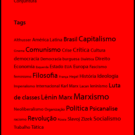
Conjuntura
Tags
Capitalismo
Brasil
América Latina
Althusser
Comunismo
Crítica
Crise
Cultura
Cinema
democracia
Direito
Democracia burguesa
Dialética
Economia
Europa
Estado
Fascismo
EUA
Esquerda
Filosofia
Ideologia
História
feminismo
Hegel
França
Luta
Karl Marx
Internacional
Lacan
leninismo
Imperialismo
Marxismo
Lênin
Marx
de classes
Política
Psicanalise
Neoliberalismo
Organização
Revolução
Socialismo
Slavoj Zizek
racismo
Rússia
Tática
Trabalho