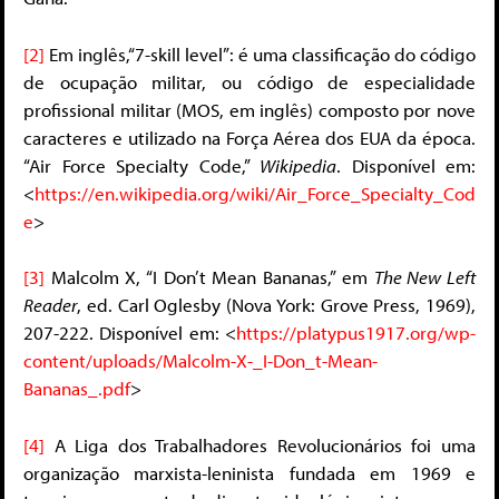
[2]
Em inglês,“7-skill level”: é uma classificação do código
de ocupação militar, ou código de especialidade
profissional militar (MOS, em inglês) composto por nove
caracteres e utilizado na Força Aérea dos EUA da época.
“Air Force Specialty Code,”
Wikipedia
. Disponível em:
<
https://en.wikipedia.org/wiki/Air_Force_Specialty_Cod
e
>
[3]
Malcolm X, “I Don’t Mean Bananas,” em
The New Left
Reader
, ed. Carl Oglesby (Nova York: Grove Press, 1969),
207-222. Disponível em: <
https://platypus1917.org/wp-
content/uploads/Malcolm-X-_I-Don_t-Mean-
Bananas_.pdf
>
[4]
A Liga dos Trabalhadores Revolucionários foi uma
organização marxista-leninista fundada em 1969 e