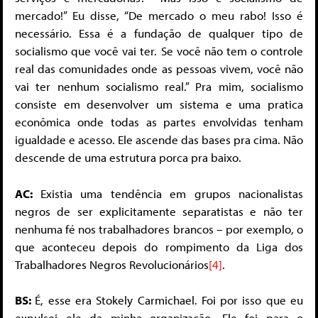
mercado!” Eu disse, “De mercado o meu rabo! Isso é
necessário. Essa é a fundação de qualquer tipo de
socialismo que você vai ter. Se você não tem o controle
real das comunidades onde as pessoas vivem, você não
vai ter nenhum socialismo real.” Pra mim, socialismo
consiste em desenvolver um sistema e uma pratica
econômica onde todas as partes envolvidas tenham
igualdade e acesso. Ele ascende das bases pra cima. Não
descende de uma estrutura porca pra baixo.
AC:
Existia uma tendência em grupos nacionalistas
negros de ser explicitamente separatistas e não ter
nenhuma fé nos trabalhadores brancos – por exemplo, o
que aconteceu depois do rompimento da Liga dos
Trabalhadores Negros Revolucionários
[4]
.
BS:
É, esse era Stokely Carmichael. Foi por isso que eu
expulsei ele da minha organização. Ele foi para o