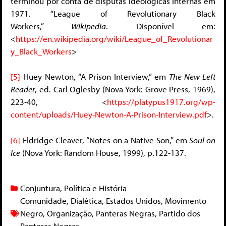
terminou por conta de disputas ideológicas internas em
1971. “League of Revolutionary Black
Workers,”
Wikipedia
. Disponível em:
<
https://en.wikipedia.org/wiki/League_of_Revolutionar
y_Black_Workers
>
[5]
Huey Newton, “A Prison Interview,” em
The New Left
Reader
, ed. Carl Oglesby (Nova York: Grove Press, 1969),
223-40, <
https://platypus1917.org/wp-
content/uploads/Huey-Newton-A-Prison-Interview.pdf
>.
[6]
Eldridge Cleaver, “Notes on a Native Son,” em
Soul on
Ice
(Nova York: Random House, 1999), p.122-137.
Conjuntura
,
Política e História
Comunidade
,
Dialética
,
Estados Unidos
,
Movimento
Negro
,
Organização
,
Panteras Negras
,
Partido dos
Panteras Negras