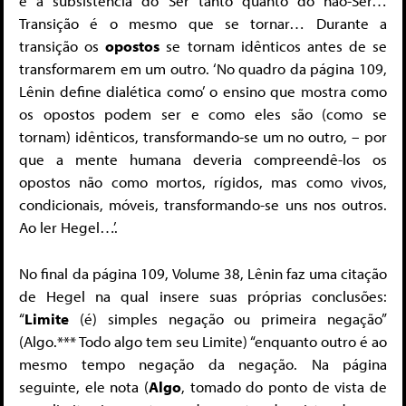
é a subsistência do Ser tanto quanto do não-Ser…
Transição é o mesmo que se tornar… Durante a
transição os
opostos
se tornam idênticos antes de se
transformarem em um outro. ‘No quadro da página 109,
Lênin define dialética como’ o ensino que mostra como
os opostos podem ser e como eles são (como se
tornam) idênticos, transformando-se um no outro, – por
que a mente humana deveria compreendê-los os
opostos não como mortos, rígidos, mas como vivos,
condicionais, móveis, transformando-se uns nos outros.
Ao ler Hegel…’.
No final da página 109, Volume 38, Lênin faz uma citação
de Hegel na qual insere suas próprias conclusões:
“
Limite
(é) simples negação ou primeira negação”
(Algo.*** Todo algo tem seu Limite) “enquanto outro é ao
mesmo tempo negação da negação. Na página
seguinte, ele nota (
Algo
, tomado do ponto de vista de