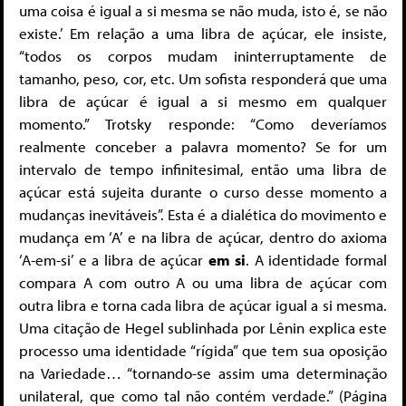
uma coisa é igual a si mesma se não muda, isto é, se não
existe.’ Em relação a uma libra de açúcar, ele insiste,
“todos os corpos mudam ininterruptamente de
tamanho, peso, cor, etc. Um sofista responderá que uma
libra de açúcar é igual a si mesmo em qualquer
momento.” Trotsky responde: “Como deveríamos
realmente conceber a palavra momento? Se for um
intervalo de tempo infinitesimal, então uma libra de
açúcar está sujeita durante o curso desse momento a
mudanças inevitáveis”. Esta é a dialética do movimento e
mudança em ‘A’ e na libra de açúcar, dentro do axioma
‘A-em-si’ e a libra de açúcar
em si
. A identidade formal
compara A com outro A ou uma libra de açúcar com
outra libra e torna cada libra de açúcar igual a si mesma.
Uma citação de Hegel sublinhada por Lênin explica este
processo uma identidade “rígida” que tem sua oposição
na Variedade… “tornando-se assim uma determinação
unilateral, que como tal não contém verdade.” (Página