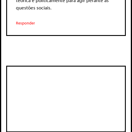
teorica e políticamente para agir perante as
questões sociais.
Responder
Deixe um comentário