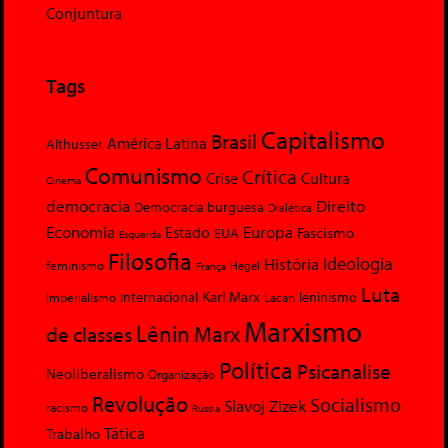
Conjuntura
Tags
Capitalismo
Brasil
América Latina
Althusser
Comunismo
Crítica
Crise
Cultura
Cinema
democracia
Direito
Democracia burguesa
Dialética
Economia
Europa
Estado
Fascismo
EUA
Esquerda
Filosofia
Ideologia
História
feminismo
Hegel
França
Luta
Karl Marx
Internacional
Lacan
leninismo
Imperialismo
Marxismo
Lênin
Marx
de classes
Política
Psicanalise
Neoliberalismo
Organização
Revolução
Socialismo
Slavoj Zizek
racismo
Rússia
Tática
Trabalho