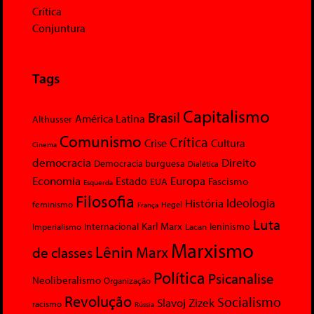
Crítica
Conjuntura
Tags
Capitalismo
Brasil
América Latina
Althusser
Comunismo
Crítica
Crise
Cultura
Cinema
democracia
Direito
Democracia burguesa
Dialética
Economia
Europa
Estado
Fascismo
EUA
Esquerda
Filosofia
Ideologia
História
feminismo
Hegel
França
Luta
Karl Marx
Internacional
Lacan
leninismo
Imperialismo
Marxismo
Lênin
Marx
de classes
Política
Psicanalise
Neoliberalismo
Organização
Revolução
Socialismo
Slavoj Zizek
racismo
Rússia