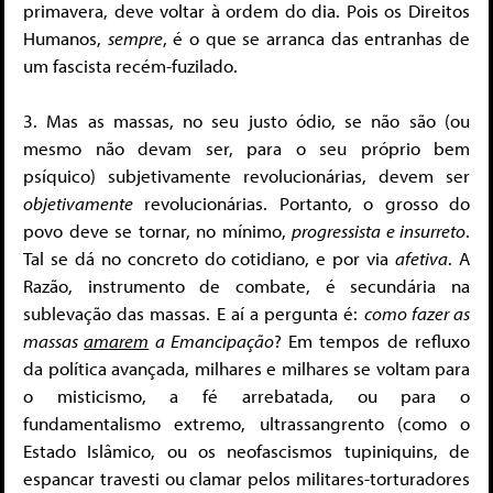
primavera, deve voltar à ordem do dia. Pois os Direitos
Humanos,
sempre
, é o que se arranca das entranhas de
um fascista recém-fuzilado.
3. Mas as massas, no seu justo ódio, se não são (ou
mesmo não devam ser, para o seu próprio bem
psíquico) subjetivamente revolucionárias, devem ser
objetivamente
revolucionárias. Portanto, o grosso do
povo deve se tornar, no mínimo,
progressista e insurreto
.
Tal se dá no concreto do cotidiano, e por via
afetiva
. A
Razão, instrumento de combate, é secundária na
sublevação das massas. E aí a pergunta é:
como fazer as
massas
amarem
a Emancipação
? Em tempos de refluxo
da política avançada, milhares e milhares se voltam para
o misticismo, a fé arrebatada, ou para o
fundamentalismo extremo, ultrassangrento (como o
Estado Islâmico, ou os neofascismos tupiniquins, de
espancar travesti ou clamar pelos militares-torturadores