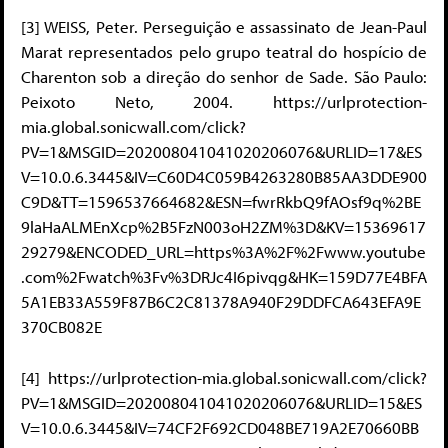
[3] WEISS, Peter. Perseguição e assassinato de Jean-Paul
Marat representados pelo grupo teatral do hospício de
Charenton sob a direção do senhor de Sade. São Paulo:
Peixoto Neto, 2004. https://urlprotection-
mia.global.sonicwall.com/click?
PV=1&MSGID=202008041041020206076&URLID=17&ES
V=10.0.6.3445&IV=C60D4C059B4263280B85AA3DDE900
C9D&TT=1596537664682&ESN=fwrRkbQ9fAOsf9q%2BE
9laHaALMEnXcp%2B5FzN003oH2ZM%3D&KV=15369617
29279&ENCODED_URL=https%3A%2F%2Fwww.youtube
.com%2Fwatch%3Fv%3DRJc4I6pivqg&HK=159D77E4BFA
5A1EB33A559F87B6C2C81378A940F29DDFCA643EFA9E
370CB082E
[4] https://urlprotection-mia.global.sonicwall.com/click?
PV=1&MSGID=202008041041020206076&URLID=15&ES
V=10.0.6.3445&IV=74CF2F692CD048BE719A2E70660BB