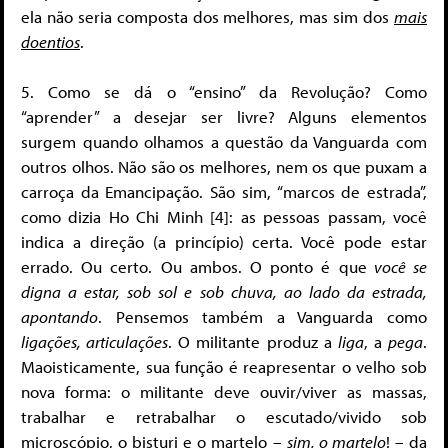
ela não seria composta dos melhores, mas sim dos
mais
doentios
.
5. Como se dá o “ensino” da Revolução? Como
“aprender” a desejar ser livre? Alguns elementos
surgem quando olhamos a questão da Vanguarda com
outros olhos. Não são os melhores, nem os que puxam a
carroça da Emancipação. São sim, “marcos de estrada”,
como dizia Ho Chi Minh [4]: as pessoas passam, você
indica a direção (a princípio) certa. Você pode estar
errado. Ou certo. Ou ambos. O ponto é que
você se
digna a estar, sob sol e sob chuva, ao lado da estrada,
apontando
. Pensemos também a Vanguarda como
ligações, articulações
. O militante produz a
liga
, a
pega
.
Maoisticamente, sua função é reapresentar o velho sob
nova forma: o militante deve ouvir/viver as massas,
trabalhar e retrabalhar o escutado/vivido sob
microscópio, o bisturi e o martelo –
sim, o martelo
! – da