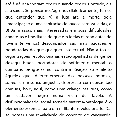
até à náusea? Seriam cegos guiando cegos. Contudo, eis
aí a saída. Se pensarmos/agirmos dialeticamente, temos
que entender que A) a luta até a morte pela
Emancipação é uma aspiração de loucos semissuicidas, e
B) As massas, mais interessadas em suas dificuldades
concretas e imediatas do que em ideias mirabolantes de
jovens (e velhos) desocupados, são mais razoáveis e
ponderadas do que qualquer intelectual. Não à toa as
organizações revolucionárias estão apinhadas de gente
desequilibrada, portadores de sofrimento mental: o
combate, perigosíssimo, contra a Reação, só é afeito
àqueles que, diferentemente das pessoas normais,
sofrem
em insônia, angústia, depressão com coisas tão
comuns, hoje, aqui, como uma criança nas ruas, como
um cadáver negro numa viela de favela. A
disfuncionalidade social tornada sintoma/patologia é o
elemento essencial para um militante revolucionário. Daí
se pensar uma revalidação do conceito de Vanguarda: