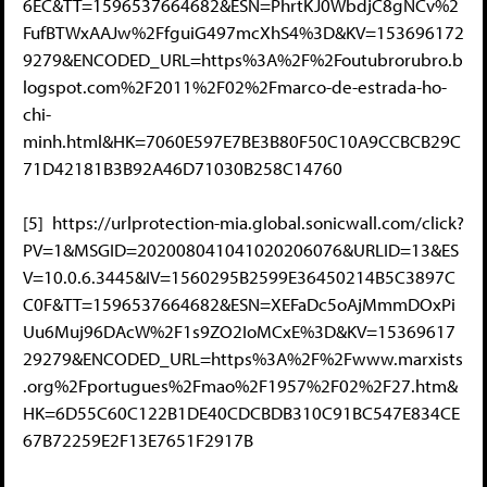
6EC&TT=1596537664682&ESN=PhrtKJ0WbdjC8gNCv%2
FufBTWxAAJw%2FfguiG497mcXhS4%3D&KV=153696172
9279&ENCODED_URL=https%3A%2F%2Foutubrorubro.b
logspot.com%2F2011%2F02%2Fmarco-de-estrada-ho-
chi-
minh.html&HK=7060E597E7BE3B80F50C10A9CCBCB29C
71D42181B3B92A46D71030B258C14760
[5] https://urlprotection-mia.global.sonicwall.com/click?
PV=1&MSGID=202008041041020206076&URLID=13&ES
V=10.0.6.3445&IV=1560295B2599E36450214B5C3897C
C0F&TT=1596537664682&ESN=XEFaDc5oAjMmmDOxPi
Uu6Muj96DAcW%2F1s9ZO2IoMCxE%3D&KV=15369617
29279&ENCODED_URL=https%3A%2F%2Fwww.marxists
.org%2Fportugues%2Fmao%2F1957%2F02%2F27.htm&
HK=6D55C60C122B1DE40CDCBDB310C91BC547E834CE
67B72259E2F13E7651F2917B