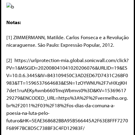
Notas:
[1] ZIMMERMANN, Matilde. Carlos Fonseca e a Revolução
nicaraguense. São Paulo: Expressão Popular, 2012.
[2] https://urlprotection-mia.global.sonicwall.com/click?
PV=1&MSGID=202008041041020206076&URLID=19&ES
V=10.0.6.3445&IV=B43109450C3AD2ED67D7431C26BF0
983&TT=1596537664683&ESN=1zOYWNU%2F7vHXzjKH
7det1ruAEKyAwnb660TmqWbmvs0%3D&KV=15369617
29279&ENCODED_URL=https%3A%2F%2Fvermelho.org.
br%2F2011%2F03%2F18%2Fos-dias-da-comuna-a-
poesia-na-luta-pelo-
futuro&HK=5EAE368682BBA95B566445A2F63E8FFF7270
F689F7BC8D5C738BF3C4FD12983F/