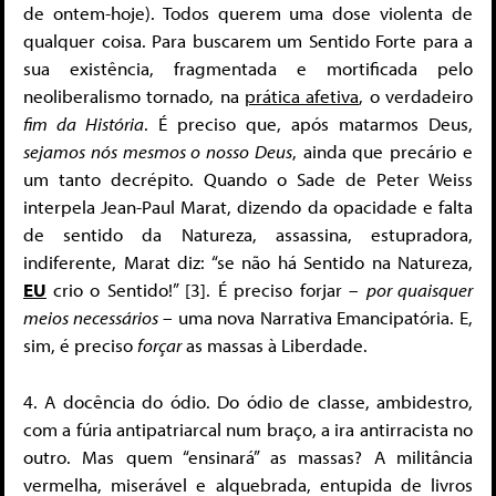
de ontem-hoje). Todos querem uma dose violenta de
qualquer coisa. Para buscarem um Sentido Forte para a
sua existência, fragmentada e mortificada pelo
neoliberalismo tornado, na
prática afetiva
, o verdadeiro
fim da História
. É preciso que, após matarmos Deus,
sejamos nós mesmos o nosso Deus
, ainda que precário e
um tanto decrépito. Quando o Sade de Peter Weiss
interpela Jean-Paul Marat, dizendo da opacidade e falta
de sentido da Natureza, assassina, estupradora,
indiferente, Marat diz: “se não há Sentido na Natureza,
EU
crio o Sentido!” [3]. É preciso forjar –
por quaisquer
meios necessários
– uma nova Narrativa Emancipatória. E,
sim, é preciso
forçar
as massas à Liberdade.
4. A docência do ódio. Do ódio de classe, ambidestro,
com a fúria antipatriarcal num braço, a ira antirracista no
outro. Mas quem “ensinará” as massas? A militância
vermelha, miserável e alquebrada, entupida de livros