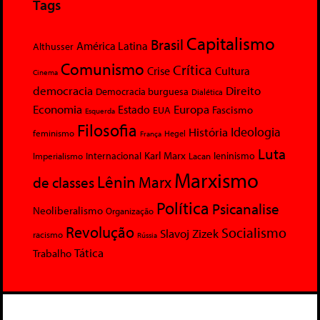
Tags
Capitalismo
Brasil
América Latina
Althusser
Comunismo
Crítica
Crise
Cultura
Cinema
democracia
Direito
Democracia burguesa
Dialética
Economia
Europa
Estado
Fascismo
EUA
Esquerda
Filosofia
Ideologia
História
feminismo
Hegel
França
Luta
Karl Marx
Internacional
Lacan
leninismo
Imperialismo
Marxismo
Lênin
Marx
de classes
Política
Psicanalise
Neoliberalismo
Organização
Revolução
Socialismo
Slavoj Zizek
racismo
Rússia
Tática
Trabalho