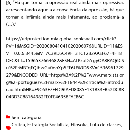
[6] “Há que tornar a opressão real ainda mais opressiva,
acrescentando àquela a consciência da opressão; há que
tornar a infâmia ainda mais infamante, ao proclamá-la
(…).”
https://urlprotection-mia.global.sonicwall.com/click?
PV=1&MSGID=202008041041020206076&URLID=11&ES
V=10.0.6.3445&IV=7C39D5C49F131C12B2AAEF67F4F18
DEC&TT=1596537664682&ESN=ATPzbDZrgyOA8RAQ6CS
u%2FrMBTqFQibwGu0eoXp5EE6U%3D&KV=1536961729
279&ENCODED_URL=https%3A%2F%2Fwww.marxists.or
g%2Fportugues%2Fmarx%2F1844%2Fcritica%2Fintrodu
cao.htm&HK=E9C63F7FED96AED8085E131B33EB52DC8B
04BD3C88164982FE0FE46958FAEB6C
Sem categoria
Crítica
,
Estratégia Socialista
,
Filosofia
,
Luta de classes
,