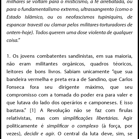
milhares se voltam para o misticismo, a fé arrebatada, ou
para o fundamentalismo extremo, ultrassangrento (como o
Estado Islâmico, ou os neofascismos tupiniquins, de
espancar travesti ou clamar pelos militares-torturadores de
ontem-hoje). Todos querem uma dose violenta de qualquer
coisa.”
1. Os jovens combatentes sandinistas, em sua maioria,
não eram militantes orgânicos, quadros téoricos,
leitores de bons livros. Sabiam unicamente “que sua
bandeira vermelha e preta era a de Sandino, que Carlos
Fonseca fora seu dirigente máximo, que seu
compromisso com a tomada do poder era para valer e
que lutava do lado dos operários e camponeses. E isso
bastava.” [1] A Revolução não se faz com firulas
relativistas, mas com
simplificações libertárias
. Agir
politicamente é
simplificar o complexo
(à força, por
vezes),
decidir e agir
. O central da luta deve, sim, se