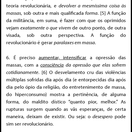
teoria revolucionária, e
devolver a mesmíssima coisa às
massas
, sob outra e mais qualificada
forma
. [5] A função
da militância, em suma, é fazer com que os oprimidos
vejam
exatamente o que vivem
de outro ponto, de outra
visada, sob outra perspectiva. A função do
revolucionário é gerar
paralaxes em massa
.
6. É preciso
aumentar, intensificar
a opressão das
massas, com a
consciência
da opressão que elas sofrem
cotidianamente
. [6] O desvelamento cru das violências
múltiplas sofridas dia após dia (e entorpecidas dia após
dia pelo ópio da religião, do entretenimento de massa,
do hiperconsumo) mostra a pertinência, de alguma
forma, do maldito dístico “quanto pior, melhor.” As
rupturas surgem quando as vãs esperanças, de certa
maneira, deixam de existir. Ou seja: o
desespero
pode
sim ser revolucionário.