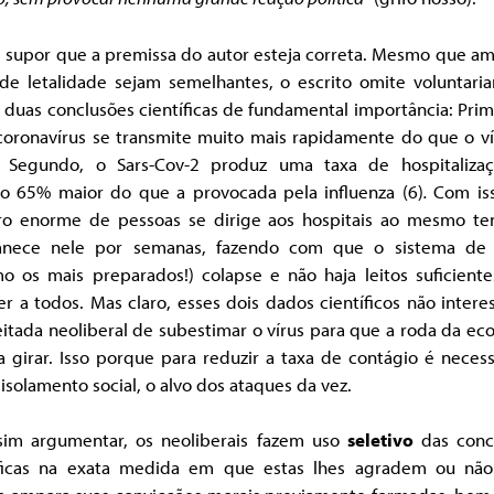
 supor que a premissa do autor esteja correta. Mesmo que am
 de letalidade sejam semelhantes, o escrito omite voluntari
 duas conclusões científicas de fundamental importância: Prim
coronavírus se transmite muito mais rapidamente do que o ví
. Segundo, o Sars-Cov-2 produz uma taxa de hospitaliza
o 65% maior do que a provocada pela influenza (6)
.
Com is
o enorme de pessoas se dirige aos hospitais ao mesmo t
nece nele por semanas, fazendo com que o sistema de
o os mais preparados!) colapse e não haja leitos suficiente
r a todos. Mas claro, esses dois dados científicos não inter
itada neoliberal de subestimar o vírus para que a roda da ec
a girar. Isso porque para reduzir a taxa de contágio é nece
 isolamento social, o alvo dos ataques da vez.
sim argumentar, os neoliberais fazem uso
seletivo
das conc
íficas na exata medida em que estas lhes agradem ou não