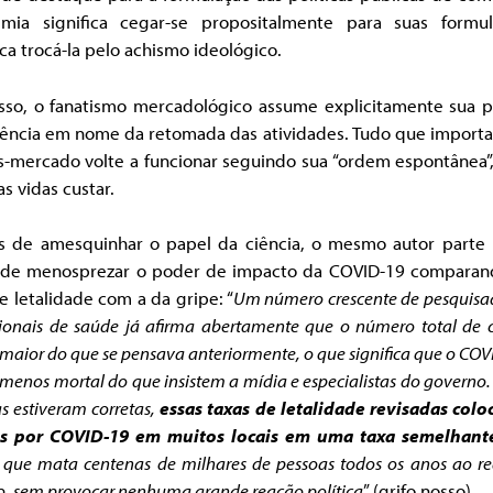
mia significa cegar-se propositalmente para suas formul
ica trocá-la pelo achismo ideológico.
sso, o fanatismo mercadológico assume explicitamente sua p
ciência em nome da retomada das atividades. Tudo que importa
s-mercado volte a funcionar seguindo sua “ordem espontânea”,
s vidas custar.
s de amesquinhar o papel da ciência, o mesmo autor parte 
a de menosprezar o poder de impacto da COVID-19 comparan
e letalidade com a da gripe: “
Um número crescente de pesquisa
sionais de saúde já afirma abertamente que o número total de 
maior do que se pensava anteriormente, o que significa que o COV
menos mortal do que insistem a mídia e especialistas do governo. 
s estiveram corretas,
essas taxas de letalidade revisadas colo
s por COVID-19 em muitos locais em uma taxa semelhant
, que mata centenas de milhares de pessoas todos os anos ao r
 sem provocar nenhuma grande reação política
” (grifo nosso).