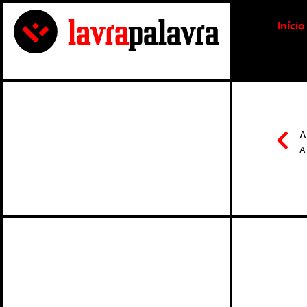
Início
A
A 