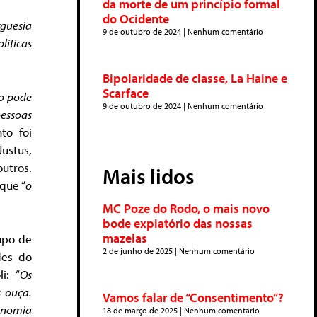
da morte de um princípio formal
do Ocidente
rguesia
9 de outubro de 2024
Nenhum comentário
líticas
Bipolaridade de classe, La Haine e
Scarface
ão pode
9 de outubro de 2024
Nenhum comentário
pessoas
to foi
ustus,
utros.
Mais lidos
que “
o
MC Poze do Rodo, o mais novo
bode expiatório das nossas
mazelas
upo de
2 de junho de 2025
Nenhum comentário
des do
i: “
Os
 ouça.
Vamos falar de “Consentimento”?
conomia
18 de março de 2025
Nenhum comentário