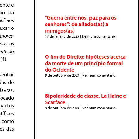
dente e
lão da
“Guerra entre nós, paz para os
ou” aos
senhores”: de aliados(as) a
uxar o
inimigos(as)
nhores,
17 de janeiro de 2025
Nenhum comentário
dos os
ente do
O fim do Direito: hipóteses acerca
”
(4).
da morte de um princípio formal
do Ocidente
senhar
9 de outubro de 2024
Nenhum comentário
das de
avras.
Bipolaridade de classe, La Haine e
 focado
Scarface
mpactos
9 de outubro de 2024
Nenhum comentário
tíficos
al como
zes das