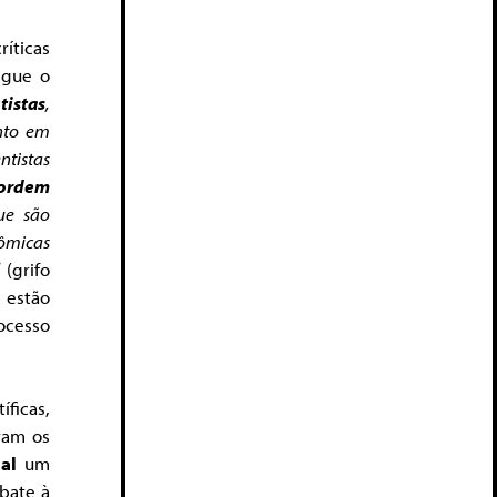
ríticas
egue o
tistas
,
nto em
ntistas
ordem
ue são
ômicas
” (grifo
s estão
ocesso
íficas,
ram os
al
um
bate à