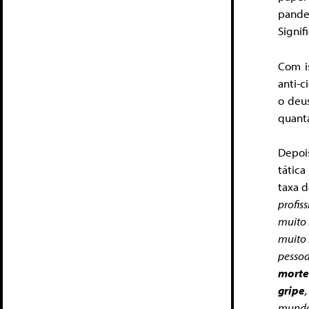
pande
Signif
Com i
anti-
o deu
quanta
Depoi
tátic
taxa d
profis
muito 
muito 
pessoa
morte
gripe
mundo,