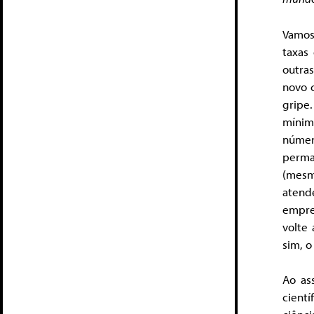
Vamos
taxas
outras
novo 
gripe
mínim
númer
perma
(mesm
atende
empre
volte 
sim, o
Ao as
cient