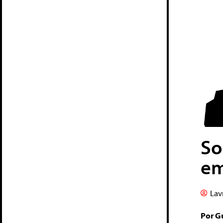
So
em
Lav
Por G