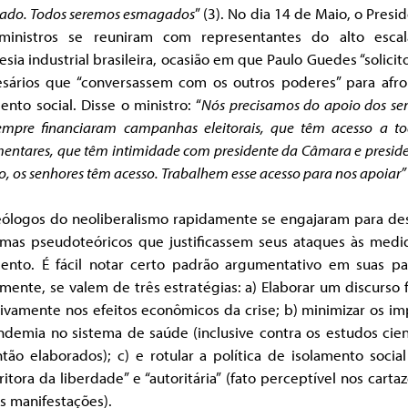
rado. Todos seremos esmagados
” (3). No dia 14 de Maio, o Presi
ministros se reuniram com representantes do alto esca
sia industrial brasileira, ocasião em que Paulo Guedes “solicit
sários que “conversassem com os outros poderes” para afro
ento social. Disse o ministro: “
Nós precisamos do apoio dos se
empre financiaram campanhas eleitorais, que têm acesso a to
entares, que têm intimidade com presidente da Câmara e presid
, os senhores têm acesso. Trabalhem esse acesso para nos apoiar
eólogos do neoliberalismo rapidamente se engajaram para de
mas pseudoteóricos que justificassem seus ataques às medi
mento. É fácil notar certo padrão argumentativo em suas pal
mente, se valem de três estratégias: a) Elaborar um discurso
ivamente nos efeitos econômicos da crise; b) minimizar os i
demia no sistema de saúde (inclusive contra os estudos cien
tão elaborados); c) e rotular a política de isolamento soci
ritora da liberdade” e “autoritária” (fato perceptível nos carta
s manifestações).