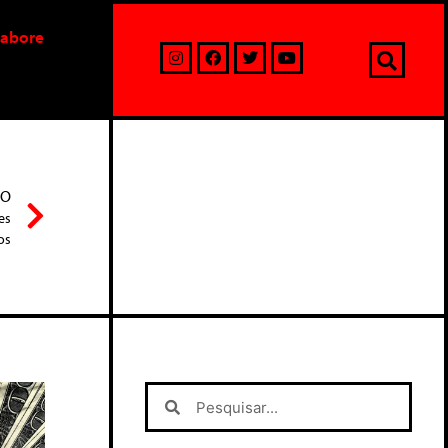
labore
MO
es
os