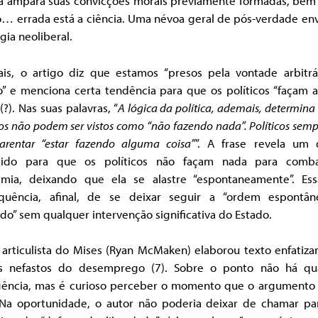
ia ampara suas convicções morais previamente formadas, bem 
o… errada está a ciência. Uma névoa geral de pós-verdade env
gia neoliberal.
is, o artigo diz que estamos “presos pela vontade arbitrá
o” e menciona certa tendência para que os políticos “façam 
 (?). Nas suas palavras, “
A lógica da política, ademais, determina
cos não podem ser vistos como “não fazendo nada”. Políticos sem
arentar “estar fazendo alguma coisa”
”. A frase revela um 
tido para que os políticos não façam nada para comb
mia, deixando que ela se alastre “espontaneamente”. Es
quência, afinal, de se deixar seguir a “ordem espontâ
o” sem qualquer intervenção significativa do Estado.
 articulista do Mises (Ryan McMaken) elaborou texto enfatiza
os nefastos do desemprego (7). Sobre o ponto não há qu
gência, mas é curioso perceber o momento que o argumento
 Na oportunidade, o autor não poderia deixar de chamar par