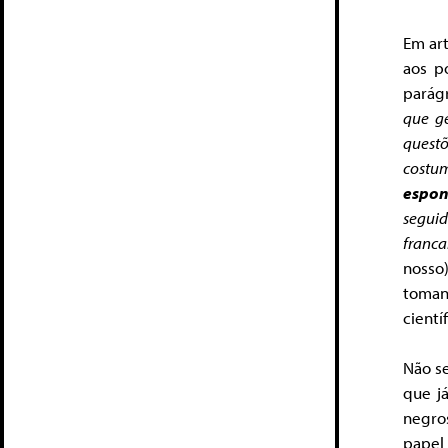
Em art
aos p
parágr
que g
questõ
costu
espo
segui
franc
nosso)
toman
científ
Não se
que j
negro
papel