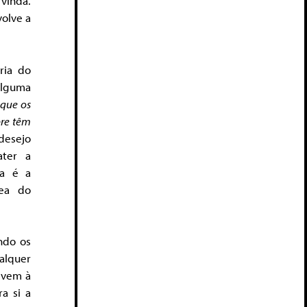
vinda.
olve a
ria do
alguma
 que os
pre têm
desejo
ater a
sa é a
nea do
ndo os
alquer
 vem à
a si a