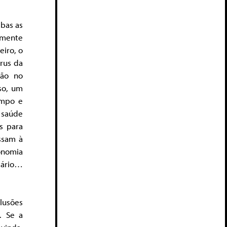
bas as
amente
eiro, o
rus da
ção no
so, um
empo e
 saúde
s para
essam à
onomia
ssário…
lusões
. Se a