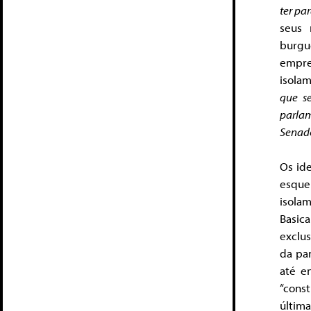
ter pa
seus 
burgue
empre
isolam
que s
parlam
Senado
Os id
esque
isola
Basica
exclus
da pan
até en
“const
última