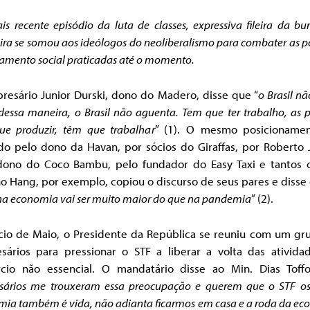
s recente episódio da luta de classes, expressiva fileira da bu
eira se somou aos ideólogos do neoliberalismo para combater as po
lamento social praticadas até o momento.
resário Junior Durski, dono do Madero, disse que “
o Brasil n
dessa maneira, o Brasil não aguenta. Tem que ter trabalho, as 
ue produzir, têm que trabalhar
” (1). O mesmo posicionamen
do pelo dono da Havan, por sócios do Giraffas, por Roberto J
dono do Coco Bambu, pelo fundador do Easy Taxi e tantos o
o Hang, por exemplo, copiou o discurso de seus pares e disse 
a economia vai ser muito maior do que na pandemia
” (2).
ício de Maio, o Presidente da República se reuniu com um gr
sários para pressionar o STF a liberar a volta das ativida
cio não essencial. O mandatário disse ao Min. Dias Toffol
sários me trouxeram essa preocupação e querem que o STF os
ia também é vida, não adianta ficarmos em casa e a roda da e