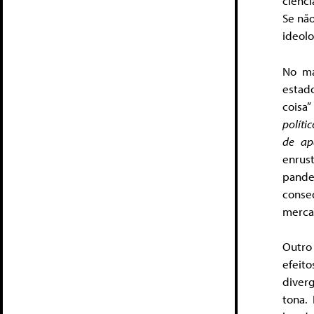
ciênc
Se nã
ideolo
No ma
estad
coisa”
políti
de ap
enrus
pande
conse
mercad
Outro
efeit
diver
tona.