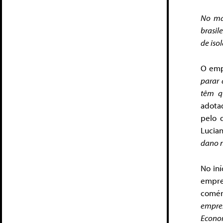
No mai
brasil
de iso
O emp
parar 
têm q
adota
pelo 
Lucian
dano n
No in
empre
comér
empre
Econom