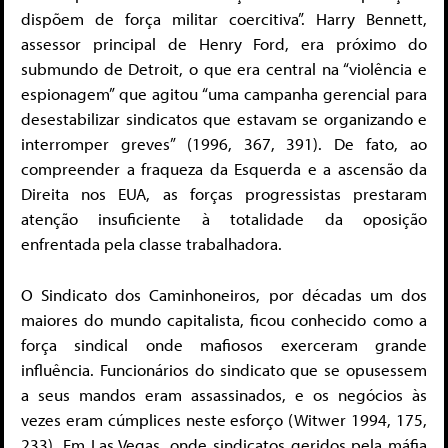
dispõem de força militar coercitiva”. Harry Bennett,
assessor principal de Henry Ford, era próximo do
submundo de Detroit, o que era central na “violência e
espionagem” que agitou “uma campanha gerencial para
desestabilizar sindicatos que estavam se organizando e
interromper greves” (1996, 367, 391). De fato, ao
compreender a fraqueza da Esquerda e a ascensão da
Direita nos EUA, as forças progressistas prestaram
atenção insuficiente à totalidade da oposição
enfrentada pela classe trabalhadora.
O Sindicato dos Caminhoneiros, por décadas um dos
maiores do mundo capitalista, ficou conhecido como a
força sindical onde mafiosos exerceram grande
influência. Funcionários do sindicato que se opusessem
a seus mandos eram assassinados, e os negócios às
vezes eram cúmplices neste esforço (Witwer 1994, 175,
233). Em Las Vegas, onde sindicatos geridos pela máfia