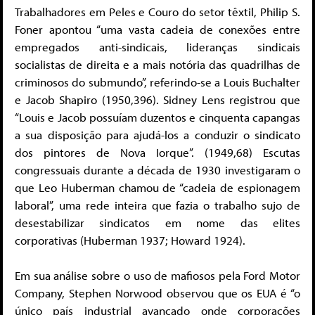
Trabalhadores em Peles e Couro do setor têxtil, Philip S.
Foner apontou “uma vasta cadeia de conexões entre
empregados anti-sindicais, lideranças sindicais
socialistas de direita e a mais notória das quadrilhas de
criminosos do submundo”, referindo-se a Louis Buchalter
e Jacob Shapiro (1950,396). Sidney Lens registrou que
“Louis e Jacob possuíam duzentos e cinquenta capangas
a sua disposição para ajudá-los a conduzir o sindicato
dos pintores de Nova Iorque”. (1949,68) Escutas
congressuais durante a década de 1930 investigaram o
que Leo Huberman chamou de “cadeia de espionagem
laboral”, uma rede inteira que fazia o trabalho sujo de
desestabilizar sindicatos em nome das elites
corporativas (Huberman 1937; Howard 1924).
Em sua análise sobre o uso de mafiosos pela Ford Motor
Company, Stephen Norwood observou que os EUA é “o
único país industrial avançado onde corporações