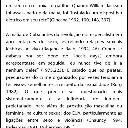
em seu reto e puxar o gatilho. Quando William Jackson
foi assassinado pela máfia, foi “instalado um dispositivo
elétrico em seu reto” (Gincana 1992, 100, 148, 397).
A máfia de Cuba antes da revolução era especialista em
apresentações de sexo, estrelando relações sexuais
lésbicas ao vivo (Ragano e Raab, 1994, 46). Cohen se
gabava por ser dono de “locais gays”, embora
acrescentasse em seguida, “eu nunca tive de ir a
nenhum deles” (1975,223). É sabido que os piratas,
precursores do crime organizado, por vezes tendiam a
ter visões semelhantes a respeito da sexualidade (Burg
1982). O que precisa ser questionado mais
sistematicamente é a influência do lumpen-
proletariado- para além da prostituição masculina ou
feminina- na cultura sexual dos EUA, particularmente as
ligações entre sexo e violência (Chauncy 1994,
Faderman 1991, Duberman 1991).