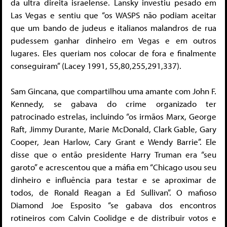
da ultra direita israelense. Lansky investiu pesado em
Las Vegas e sentiu que “os WASPS não podiam aceitar
que um bando de judeus e italianos malandros de rua
pudessem ganhar dinheiro em Vegas e em outros
lugares. Eles queriam nos colocar de fora e finalmente
conseguiram” (Lacey 1991, 55,80,255,291,337).
Sam Gincana, que compartilhou uma amante com John F.
Kennedy, se gabava do crime organizado ter
patrocinado estrelas, incluindo “os irmãos Marx, George
Raft, Jimmy Durante, Marie McDonald, Clark Gable, Gary
Cooper, Jean Harlow, Cary Grant e Wendy Barrie”. Ele
disse que o então presidente Harry Truman era “seu
garoto” e acrescentou que a máfia em “Chicago usou seu
dinheiro e influência para testar e se aproximar de
todos, de Ronald Reagan a Ed Sullivan”. O mafioso
Diamond Joe Esposito “se gabava dos encontros
rotineiros com Calvin Coolidge e de distribuir votos e