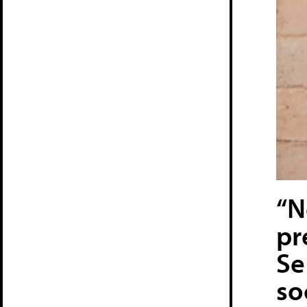
“N
pr
Se
soc