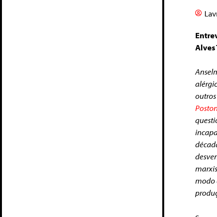
Lav
Entrev
Alves 
Ansel
alérgi
outro
Posto
quest
incap
décad
desve
marxis
modo d
produç