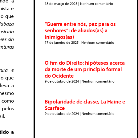
ando a
18 de março de 2025
Nenhum comentário
nista e
lo que
alabaza
“Guerra entre nós, paz para os
senhores”: de aliados(as) a
osición
inimigos(as)
res sin
17 de janeiro de 2025
Nenhum comentário
enturas
O fim do Direito: hipóteses acerca
da morte de um princípio formal
sura e
do Ocidente
do que
9 de outubro de 2024
Nenhum comentário
leva a
i mesmo
 como
Bipolaridade de classe, La Haine e
Scarface
a pelos
9 de outubro de 2024
Nenhum comentário
il.
tido a