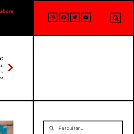
labore
MO
a:
es
ar