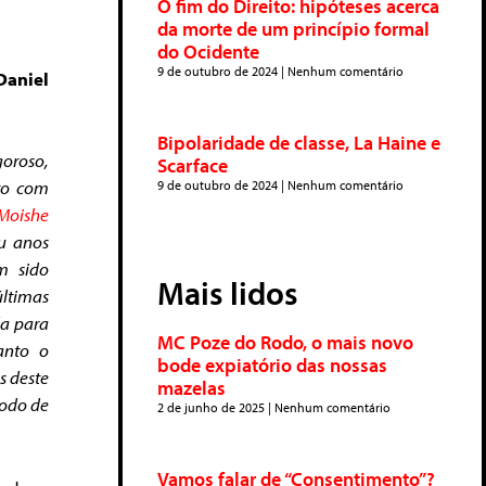
O fim do Direito: hipóteses acerca
da morte de um princípio formal
do Ocidente
9 de outubro de 2024
Nenhum comentário
 Daniel
Bipolaridade de classe, La Haine e
oroso,
Scarface
nto com
9 de outubro de 2024
Nenhum comentário
Moishe
u anos
m sido
Mais lidos
ltimas
da para
MC Poze do Rodo, o mais novo
anto o
bode expiatório das nossas
s deste
mazelas
modo de
2 de junho de 2025
Nenhum comentário
Vamos falar de “Consentimento”?