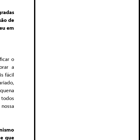
gradas
são de
reu em
ficar o
orar a
s fácil
riado,
equena
o todos
 nossa
anismo
 e que