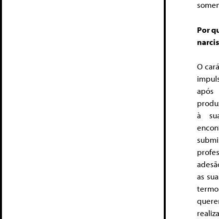
soment
Por q
narcis
O cará
impuls
após 
produ
à sua
encon
submi
profe
adesã
as sua
termo
quere
realiz