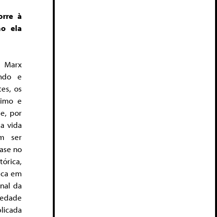
orre à
mo ela
e Marx
undo e
es, os
nimo e
se, por
a vida
m ser
fase no
órica,
ica em
onal da
iedade
licada