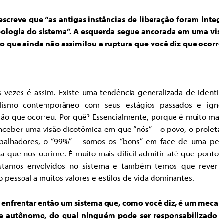
escreve que “as antigas instâncias de liberação foram inte
eologia do sistema”. A esquerda segue ancorada em uma vi
 que ainda não assimilou a ruptura que você diz que ocor
 vezes é assim. Existe uma tendência generalizada de identi
alismo contemporâneo com seus estágios passados ​​e ign
ão que ocorreu. Por quê? Essencialmente, porque é muito mai
nceber uma visão dicotômica em que “nós” – o povo, o proleta
abalhadores, o “99%” – somos os “bons” em face de uma p
a que nos oprime. É muito mais difícil admitir até que pont
stamos envolvidos no sistema e também temos que rever
 pessoal a muitos valores e estilos de vida dominantes.
enfrentar então um sistema que, como você diz, é um mec
e autônomo, do qual ninguém pode ser responsabilizado