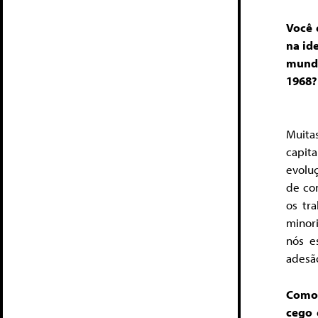
Você 
na id
mundo
1968?
Muitas
capit
evoluç
de co
os tr
minori
nós e
adesão
Como 
cego 