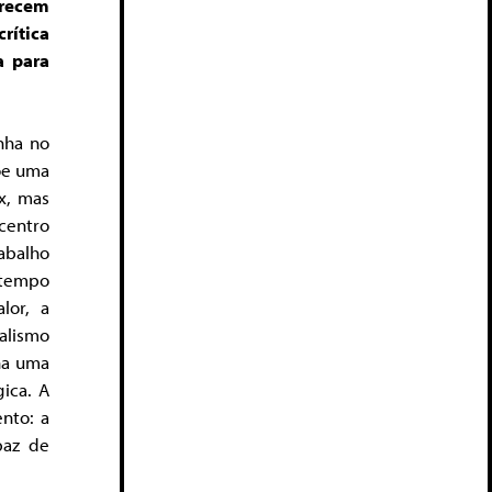
parecem
rítica
a para
nha no
põe uma
rx, mas
 centro
abalho
 tempo
lor, a
talismo
na uma
gica. A
nto: a
paz de