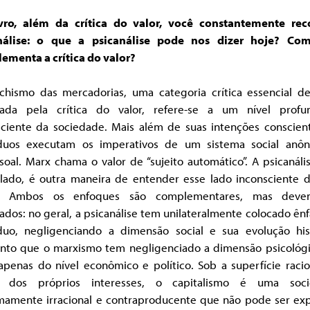
vro, além da crítica do valor, você constantemente rec
nálise: o que a psicanálise pode nos dizer hoje? Co
ementa a crítica do valor?
ichismo das mercadorias, uma categoria crítica essencial d
ada pela crítica do valor, refere-se a um nível prof
sciente da sociedade. Mais além de suas intenções conscient
íduos executam os imperativos de um sistema social anô
oal. Marx chama o valor de “sujeito automático”. A psicanáli
 lado, é outra maneira de entender esse lado inconsciente d
al. Ambos os enfoques são complementares, mas deve
ados: no geral, a psicanálise tem unilateralmente colocado ên
íduo, negligenciando a dimensão social e sua evolução hist
nto que o marxismo tem negligenciado a dimensão psicológ
apenas do nível econômico e político. Sob a superfície raci
 dos próprios interesses, o capitalismo é uma soc
mamente irracional e contraproducente que não pode ser exp