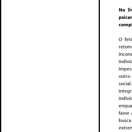
No li
psica
compl
O fet
retom
incon
indiv
impess
outro
soci
integr
indiv
enqua
favor 
busca
extre