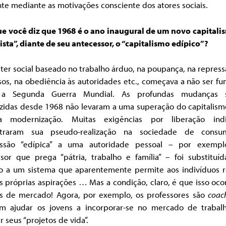
e mediante as motivações consciente dos atores sociais.
ue você diz que 1968 é o ano inaugural de um novo capitalis
ista”, diante de seu antecessor, o “capitalismo edípico”?
ter social baseado no trabalho árduo, na poupança, na repres
os, na obediência às autoridades etc., começava a não ser fu
a Segunda Guerra Mundial. As profundas mudanças s
zidas desde 1968 não levaram a uma superação do capitalism
 modernização. Muitas exigências por liberação indi
traram sua pseudo-realização na sociedade de cons
ssão “edípica” a uma autoridade pessoal – por exemp
ssor que prega “pátria, trabalho e família” – foi substituíd
o a um sistema que aparentemente permite aos indivíduos re
s próprias aspirações … Mas a condição, claro, é que isso oc
s de mercado! Agora, por exemplo, os professores são
coac
m ajudar os jovens a incorporar-se no mercado de trabal
ar seus “projetos de vida”.