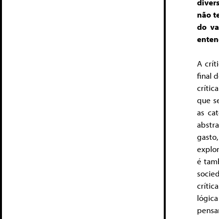
divers
não t
do va
enten
A crí
final 
crític
que se
as ca
abstr
gasto
explor
é tam
socied
críti
lógic
pensar