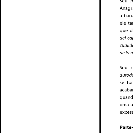
Seu p
Anagr
a ban
ele t
que d
del ca
cualid
de la 
Seu ú
autode
se to
acabar
quan
uma al
excess
Parte