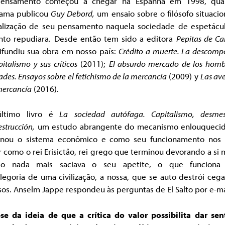
ensamento começou a chegar na Espanha em 1998, qu
ama publicou
Guy Debord,
um ensaio sobre o filósofo situacio
alização de seu pensamento naquela sociedade de espetácu
anto repudiara. Desde então tem sido a editora
Pepitas de C
ifundiu sua obra em nosso país:
Crédito a muerte. La descomp
pitalismo y sus críticos
(2011);
El absurdo mercado de los homb
ades. Ensayos sobre el fetichismo de la mercancía
(2009) y
Las av
mercancía
(2016).
ltimo livro é
La sociedad autófaga. Capitalismo, desme
strucción,
um estudo abrangente do mecanismo enlouqueci
rnou o sistema econômico e como seu funcionamento nos 
 como o rei Erisictão, rei grego que terminou devorando a s
do nada mais saciava o seu apetite, o que funciona
egoria de uma civilização, a nossa, que se auto destrói ceg
os. Anselm Jappe respondeu às perguntas de El Salto por e-ma
-se da ideia de que a crítica do valor possibilita dar sen