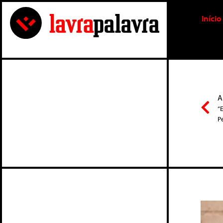
Início
A
“
P