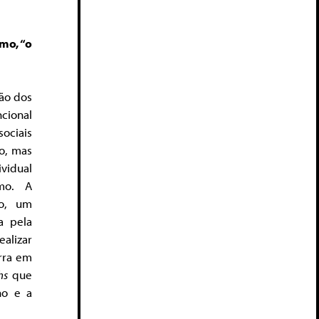
mo, “o
são dos
ncional
ociais
o, mas
vidual
umo. A
lo, um
a pela
alizar
orra em
hs
que
ho e a