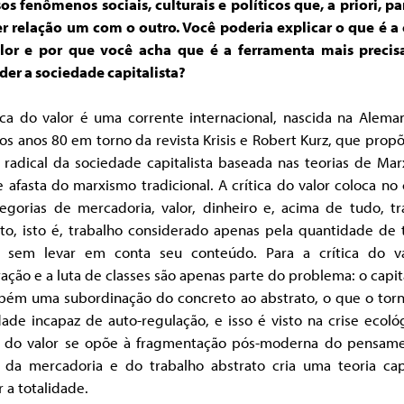
os fenômenos sociais, culturais e políticos que, a priori, 
er relação um com o outro. Você poderia explicar o que é a c
lor e por que você acha que é a ferramenta mais precis
der a sociedade capitalista?
tica do valor é uma corrente internacional, nascida na Alema
dos anos 80 em torno da revista Krisis e Robert Kurz, que pro
a radical da sociedade capitalista baseada nas teorias de Ma
 afasta do marxismo tradicional. A crítica do valor coloca no
tegorias de mercadoria, valor, dinheiro e, acima de tudo, tr
ato, isto é, trabalho considerado apenas pela quantidade de
, sem levar em conta seu conteúdo. Para a crítica do va
ação e a luta de classes são apenas parte do problema: o capi
bém uma subordinação do concreto ao abstrato, o que o tor
ade incapaz de auto-regulação, e isso é visto na crise ecoló
ca do valor se opõe à fragmentação pós-moderna do pensame
a da mercadoria e do trabalho abstrato cria uma teoria ca
 a totalidade.