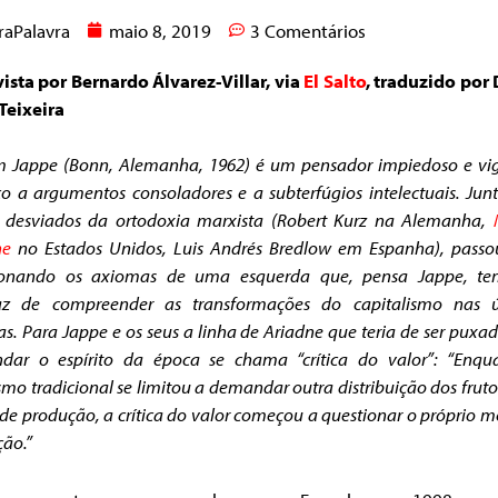
raPalavra
maio 8, 2019
3 Comentários
ista por Bernardo Álvarez-Villar, via
El Salto
, traduzido por
Teixeira
m Jappe (Bonn, Alemanha, 1962) é um pensador impiedoso e vig
co a argumentos consoladores e a subterfúgios intelectuais. Ju
s desviados da ortodoxia marxista (Robert Kurz na Alemanha,
ne
no Estados Unidos, Luis Andrés Bredlow em Espanha), passo
ionando os axiomas de uma esquerda que, pensa Jappe, te
az de compreender as transformações do capitalismo nas ú
as.
Para Jappe e os seus a linha de Ariadne que teria de ser puxa
ndar o espírito da época se chama “crítica do valor”: “Enqu
mo tradicional se limitou a demandar outra distribuição dos fruto
e produção, a crítica do valor começou a questionar o próprio 
ão.”