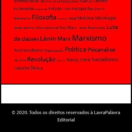
democracia
Direito
Democracia burguesa
Dialética
Economia
Europa
Estado
Fascismo
EUA
Esquerda
Filosofia
Ideologia
História
feminismo
Hegel
França
Luta
Karl Marx
Internacional
Lacan
leninismo
Imperialismo
Marxismo
Lênin
Marx
de classes
Política
Psicanalise
Neoliberalismo
Organização
Revolução
Socialismo
Slavoj Zizek
racismo
Rússia
Tática
Trabalho
© 2020. Todos os direitos reservados à LavraPalavra
Editorial