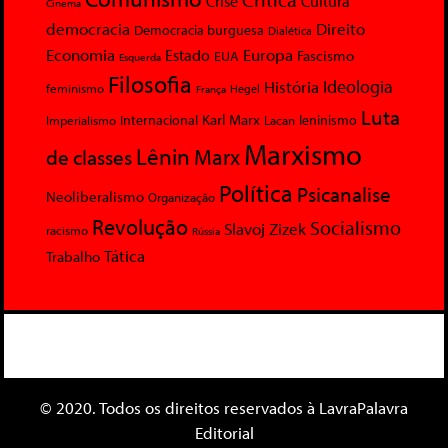
Crise
Cultura
Cinema
democracia
Direito
Democracia burguesa
Dialética
Economia
Europa
Estado
Fascismo
EUA
Esquerda
Filosofia
Ideologia
História
feminismo
Hegel
França
Luta
Karl Marx
Internacional
Lacan
leninismo
Imperialismo
Marxismo
Lênin
Marx
de classes
Política
Psicanalise
Neoliberalismo
Organização
Revolução
Socialismo
Slavoj Zizek
racismo
Rússia
Tática
Trabalho
© 2020. Todos os direitos reservados à LavraPalavra
Editorial