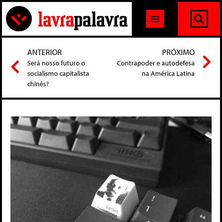
ANTERIOR
PRÓXIMO
Será nosso futuro o
Contrapoder e autodefesa
socialismo capitalista
na América Latina
chinês?