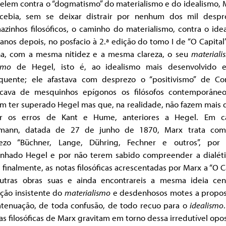
elem contra o “dogmatismo” do materialismo e do idealismo, 
cebia, sem se deixar distrair por nenhum dos mil despre
azinhos filosóficos, o caminho do materialismo, contra o ide
 anos depois, no posfacio à 2.ª edição do tomo I de “O Capital
a, com a mesma nitidez e a mesma clareza, o seu
materiali
smo
de Hegel, isto é, ao idealismo mais desenvolvido 
quente; ele afastava com desprezo o “positivismo” de C
ficava de mesquinhos epígonos os filósofos contemporâne
m ter superado Hegel mas que, na realidade, não fazem mais 
ir os erros de Kant e Hume, anteriores a Hegel. Em c
mann, datada de 27 de junho de 1870, Marx trata com
ezo “Büchner, Lange, Dühring, Fechner e outros”, por
nhado Hegel e por não terem sabido compreender a dialétic
 finalmente, as notas filosóficas acrescentadas por Marx a “O C
utras obras suas e ainda encontrareis a mesma ideia cent
ação insistente do
materialismo
e desdenhosos motes a propos
atenuação, de toda confusão, de todo recuo para o
idealismo
as filosóficas de Marx gravitam em torno dessa irredutível opo