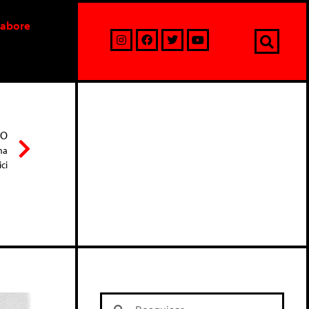
labore
MO
ma
ci