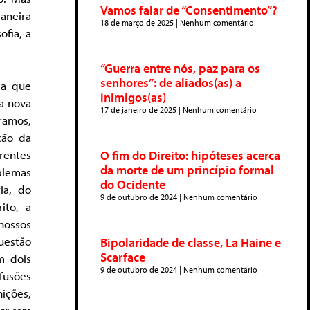
Vamos falar de “Consentimento”?
aneira
18 de março de 2025
Nenhum comentário
ofia, a
“Guerra entre nós, paz para os
senhores”: de aliados(as) a
ia que
inimigos(as)
a nova
17 de janeiro de 2025
Nenhum comentário
ramos,
ção da
rentes
O fim do Direito: hipóteses acerca
da morte de um princípio formal
blemas
do Ocidente
ia, do
9 de outubro de 2024
Nenhum comentário
ito, a
nossos
uestão
Bipolaridade de classe, La Haine e
Scarface
m dois
9 de outubro de 2024
Nenhum comentário
fusões
nições,