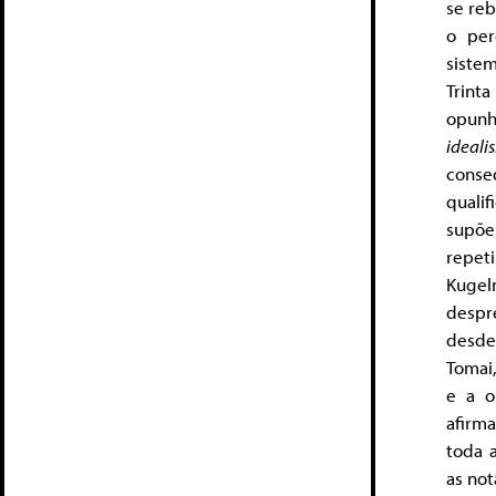
se reb
o per
sistem
Trinta
opunh
ideali
conse
quali
supõe
repet
Kugel
despr
desde
Tomai,
e a o
afirm
toda 
as not