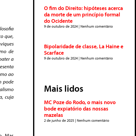
O fim do Direito: hipóteses acerca
da morte de um princípio formal
do Ocidente
9 de outubro de 2024
Nenhum comentário
losofia
co que,
eviques
Bipolaridade de classe, La Haine e
smo de
Scarface
bater a
9 de outubro de 2024
Nenhum comentário
resenta
ismo ao
ém pode
Mais lidos
ialismo
a, cuja
MC Poze do Rodo, o mais novo
bode expiatório das nossas
mazelas
2 de junho de 2025
Nenhum comentário
o. Mas