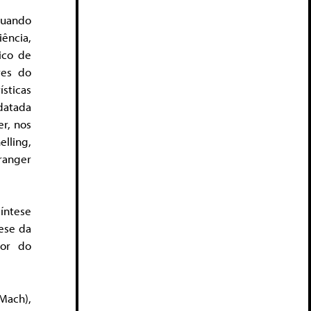
quando
iência,
ico de
res do
sticas
 datada
r, nos
elling,
ranger
síntese
tese da
dor do
 Mach),