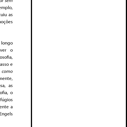
ar sem
emplo,
uiu as
noções
 longo
ver o
osofia,
asso e
r
como
mente,
sa, as
fia, o
fúgios
ente a
Engels