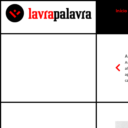
Início
A
A
a
a
c