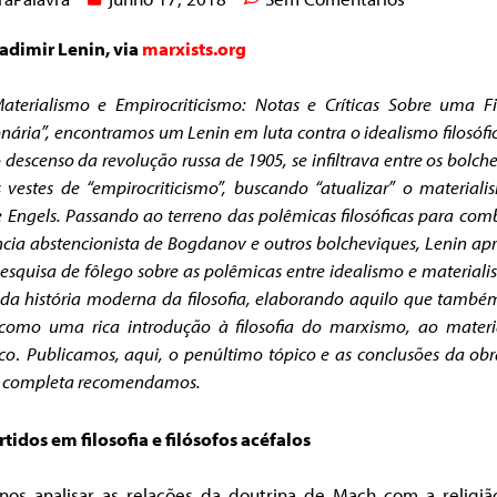
ladimir Lenin, via
marxists.org
terialismo e Empirocriticismo: Notas e Críticas Sobre uma Fi
nária”, encontramos um Lenin em luta contra o idealismo filosófi
 descenso da revolução russa de 1905, se infiltrava entre os bolch
 vestes de “empirocriticismo”,
buscando “atualizar” o materiali
 Engels. Passando ao terreno das polêmicas filosóficas para com
cia abstencionista de Bogdanov e outros bolcheviques, Lenin ap
squisa de fôlego sobre as polêmicas entre idealismo e material
da história moderna da filosofia, elaborando aquilo que tamb
 como uma rica introdução à filosofia do marxismo, ao mater
ico
.
Publicamos, aqui, o penúltimo tópico e as conclusões da obr
ra completa recomendamos.
rtidos em filosofia e filósofos acéfalos
-nos analisar as relações da doutrina de Mach com a religiã