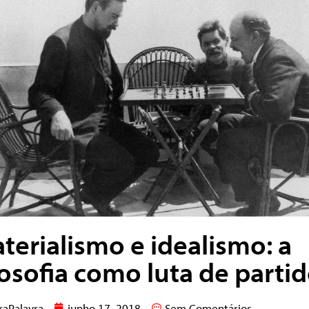
terialismo e idealismo: a
losofia como luta de parti
raPalavra
junho 17, 2018
Sem Comentários