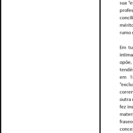
sua “e
profes
conci
mérito
rumo 
Em tu
intim
opõe,
tendên
em 18
“excl
corren
outra 
fez i
materi
frase
conce