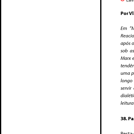
Por V
Em “Ma
Reacio
após o
sob as
Marx e
tendên
uma pe
longo 
servir
dialét
leitu
38. Pa
Resta