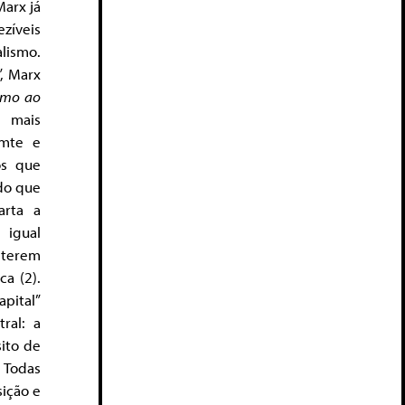
Marx já
zíveis
alismo.
”, Marx
smo ao
e mais
omte e
os que
do que
arta a
 igual
 terem
a (2).
apital”
ral: a
ito de
. Todas
sição e