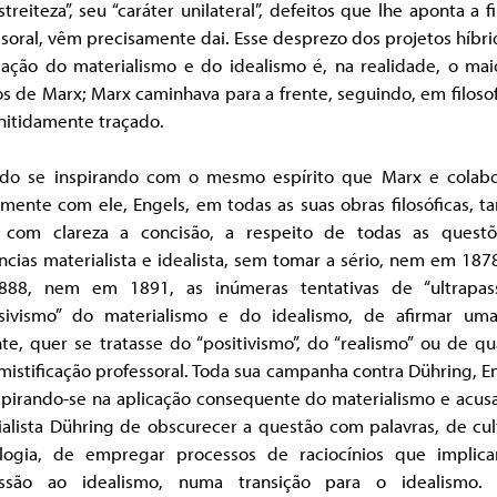
streiteza”, seu “caráter unilateral”, defeitos que lhe aponta a fi
soral, vêm precisamente dai. Esse desprezo dos projetos híbr
liação do materialismo e do idealismo é, na realidade, o mai
s de Marx; Marx caminhava para a frente, seguindo, em filoso
nitidamente traçado.
do se inspirando com o mesmo espírito que Marx e colab
amente com ele, Engels, em todas as suas obras filosóficas, 
 com clareza a concisão, a respeito de todas as questõ
cias materialista e idealista, sem tomar a sério, nem em 18
88, nem em 1891, as inúmeras tentativas de “ultrapas
usivismo” do materialismo e do idealismo, de afirmar um
te, quer se tratasse do “positivismo”, do “realismo” ou de q
mistificação professoral. Toda sua campanha contra Dühring, E
nspirando-se na aplicação consequente do materialismo e acus
alista Dühring de obscurecer a questão com palavras, de cul
ologia, de empregar processos de raciocínios que impli
ssão ao idealismo, numa transição para o idealismo