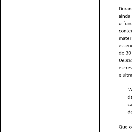
Duran
ainda 
o fun
conte
mater
essenc
de 30
Deutsc
escre
e ultr
“A
da
c
d
Que os