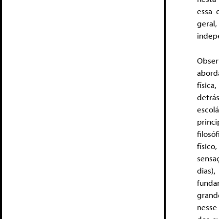
essa 
geral,
indep
Obser
abord
física
detrá
escol
princ
filos
físic
sensa
dias)
funda
grand
nesse 