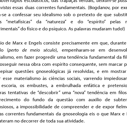
bterfúgios escolásticos, das trapaças verbais,
deixam-se pass
vistas
essas duas correntes fundamentais. (Bogdanov, por ex
a-se a confessar seu idealismo sob o pretexto de que substit
s “metafísicas” da “natureza” e do “espírito” pelas 
imentais” do físico e do psíquico. As palavras mudaram tudo!)
io de Marx e Engels consiste precisamente em que, durante
do (
perto de meio século
), empenharam-se em desenvol
alismo, em fazer progredir uma tendência fundamental da fil
osseguir nessa obra com espírito consequente, sem marcar p
episar questões gnoseológicas já resolvidas, e em mostra
ar esse materialismo às ciências sociais, varrendo impiedosa
escoria, os embustes, a embrulhada enfática e pretensio
ras tentativas de “descobrir” uma “nova” tendência em filoso
recimento do fundo da questão com auxilio de subter
nsiosos, a impossibilidade de compreender e de expor fielm
das correntes fundamentais da gnoseologia eis o que Marx e 
teram no decorrer de toda sua atividade.