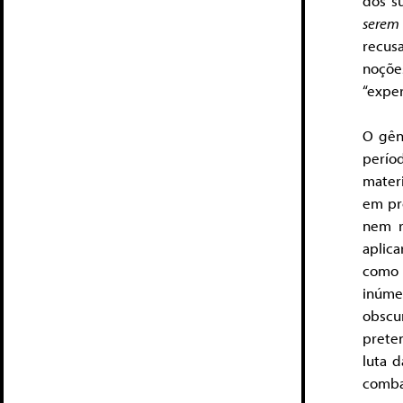
dos su
serem 
recus
noçõe
“exper
O gên
perío
materi
em pr
nem r
aplic
como 
inúme
obscu
prete
luta 
comba