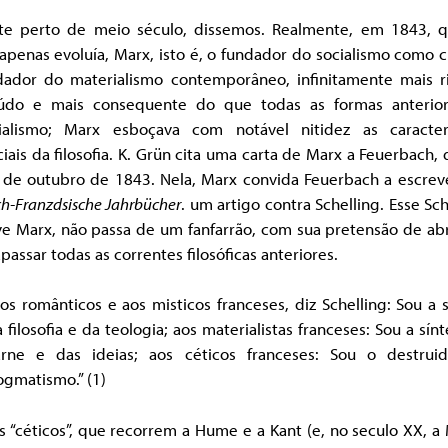
te perto de meio século, dissemos. Realmente, em 1843, 
apenas evoluía, Marx, isto é, o fundador do socialismo como c
dador do materialismo contemporâneo, infinitamente mais r
údo e mais consequente do que todas as formas anterio
ialismo; Marx esboçava com notável nitidez as caracterí
iais da filosofia. K. Grün cita uma carta de Marx a Feuerbach,
 de outubro de 1843. Nela, Marx convida Feuerbach a escreve
h-Franzdsische Jahrbücher
. um artigo contra Schelling. Esse Sch
ve Marx, não passa de um fanfarrão, com sua pretensão de ab
apassar todas as correntes filosóficas anteriores.
os românticos e aos misticos franceses, diz Schelling: Sou a 
 filosofia e da teologia; aos materialistas franceses: Sou a sín
arne e das ideias; aos céticos franceses: Sou o destrui
ogmatismo.” (1)
 “céticos”, que recorrem a Hume e a Kant (e, no seculo XX, a