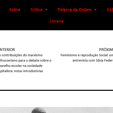
Sobre
Crítica
Palavra de Ordem
Co
Livraria
NTERIOR
PRÓXI
s contribuições do marxismo
Feminismo e reprodução Social: u
lthusseriano para o debate sobre o
entrevista com Sílvia Federi
parelho escolar na sociedade
apitalista: notas introdutórias