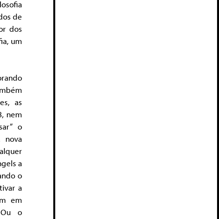
losofia
idos de
or dos
fia, um
orando
também
es, as
78, nem
sar” o
a nova
ualquer
ngels a
ando o
tivar a
cam em
. Ou o