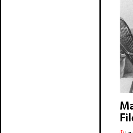
Ma
Fi
Lav