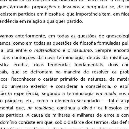
questão ganha proporções e leva-nos a perguntar se, de m
 existem partidos em filosofia e que importância tem, em filos
endência em relação a qualquer partido.
vamos anteriormente, em todas as questões de gnoseolog
amos, como em todas as questões de filosofia formuladas pel
, a luta entre o
materialismo
e o
idealismo
. Sempre encont
s das contorções da nova terminologia, detrás da mistifica
ástica erudita, duas tendências fundamentais, duas cor
ipais, que se defrontam na maneira de resolver os pro
óficos. Reconhecer o caráter primário da natureza, da matér
o, do universo exterior e considerar a consciência, o espír
ção (a experiência, segundo a terminologia
em moda
nos 
, o psíquico, etc., como o elemento secundário — tal é a q
mental que,
na realidade
, continua a dividir os filósofos e
es partidos. A causa de milhares e milhares de erros e con
domínio consiste em que, sob o disfarce dos termos, das defi