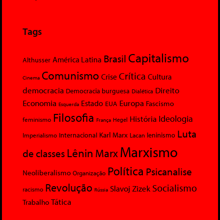
Tags
Capitalismo
Brasil
América Latina
Althusser
Comunismo
Crítica
Crise
Cultura
Cinema
democracia
Direito
Democracia burguesa
Dialética
Economia
Europa
Estado
Fascismo
EUA
Esquerda
Filosofia
Ideologia
História
feminismo
Hegel
França
Luta
Karl Marx
Internacional
Lacan
leninismo
Imperialismo
Marxismo
Lênin
Marx
de classes
Política
Psicanalise
Neoliberalismo
Organização
Revolução
Socialismo
Slavoj Zizek
racismo
Rússia
Tática
Trabalho