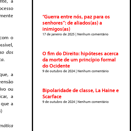
nte, a
ocesso
amente
“Guerra entre nós, paz para os
senhores”: de aliados(as) a
inimigos(as)
17 de janeiro de 2025
Nenhum comentário
 com o
ssível,
so dos
O fim do Direito: hipóteses acerca
ca
.
da morte de um princípio formal
do Ocidente
9 de outubro de 2024
Nenhum comentário
que, a
eensão
ivo ou
Bipolaridade de classe, La Haine e
car, a
Scarface
9 de outubro de 2024
Nenhum comentário
 que a
3)
mática