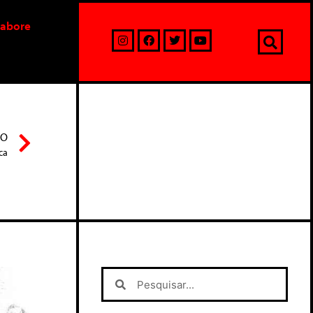
labore
MO
ica