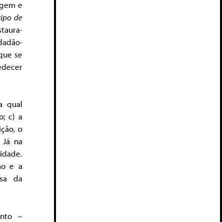
gem e
tipo de
staura-
dadão-
que se
bedecer
a qual
o; c) a
ição, o
 Já na
idade.
ão e a
usa da
ento –