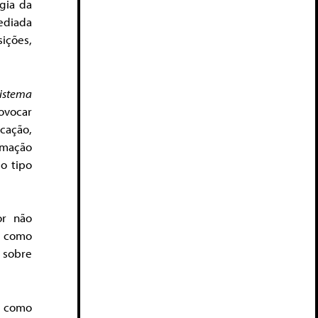
gia da
ediada
ições,
sistema
ovocar
cação,
rmação
 o tipo
or não
m como
 sobre
a como