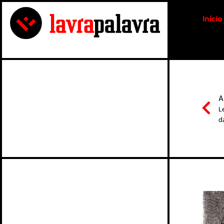
Início
A
L
d