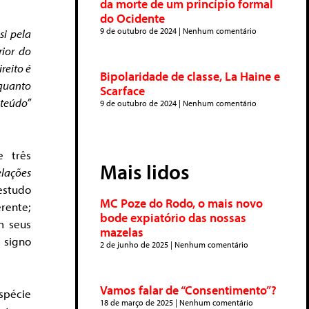
da morte de um princípio formal
do Ocidente
9 de outubro de 2024
Nenhum comentário
si pela
rior do
reito é
Bipolaridade de classe, La Haine e
nquanto
Scarface
nteúdo”
9 de outubro de 2024
Nenhum comentário
e três
Mais lidos
elações
estudo
MC Poze do Rodo, o mais novo
erente;
bode expiatório das nossas
m seus
mazelas
o signo
2 de junho de 2025
Nenhum comentário
Vamos falar de “Consentimento”?
spécie
18 de março de 2025
Nenhum comentário