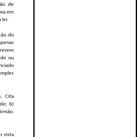
ção de
osa em
lei.
ção do
apenas
crevem
ade ou
nciado
imples
. Cita
de; b)
irmão.
r vista