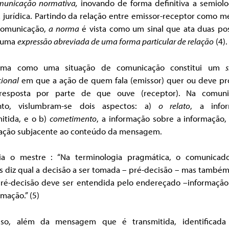
municação normativa,
inovando de forma definitiva a semiolo
 jurídica. Partindo da relação entre emissor-receptor como m
comunicação,
a norma
é vista como um sinal que ata duas pos
 uma
expressão abreviada de uma forma particular de relação
(4).
rma como uma situação de comunicação constitui um
cional
em que a ação de quem fala (emissor) quer ou deve pr
esposta por parte de que ouve (receptor). Na comuni
nto, vislumbram-se dois aspectos: a)
o relato
, a info
itida, e o b)
cometimento
, a informação sobre a informação,
lação subjacente ao conteúdo da mensagem.
ia o mestre : “Na terminologia pragmática, o comunicad
s diz qual a decisão a ser tomada – pré-decisão – mas també
pré-decisão deve ser entendida pelo endereçado –informação
rmação.” (5)
sso, além da mensagem que é transmitida, identificad