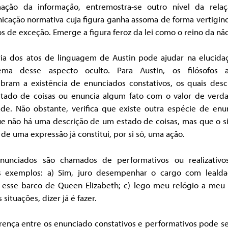
mação da informação, entremostra-se outro nível da rela
icação normativa cuja figura ganha assoma de forma vertigin
 de exceção. Emerge a figura feroz da lei como o reino da não 
ria dos atos de linguagem de Austin pode ajudar na elucida
ema desse aspecto oculto. Para Austin, os filósofos 
mbram a existência de enunciados constativos, os quais des
tado de coisas ou enuncia algum fato com o valor de verd
dade. Não obstante, verifica que existe outra espécie de enu
e não há uma descrição de um estado de coisas, mas que o s
 de uma expressão já constitui, por si só, uma ação.
enunciados são chamados de performativos ou realizativos
s exemplos: a) Sim, juro desempenhar o cargo com lealda
o esse barco de Queen Elizabeth; c) lego meu relógio a meu 
 situações, dizer já é fazer.
rença entre os enunciado constativos e performativos pode se