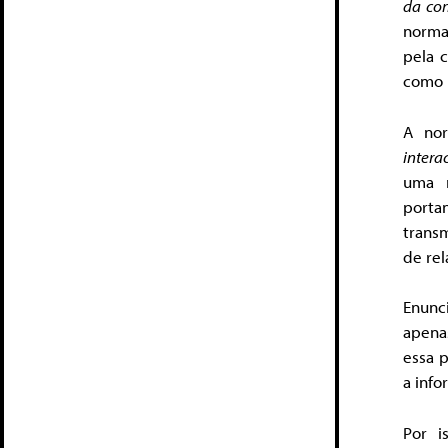
da co
norma
pela 
como
A no
intera
uma r
porta
transm
de re
Enunc
apena
essa 
a info
Por i