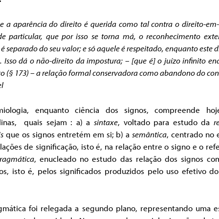
e a aparência do direito é querida como tal contra o direito-em-
e particular, que por isso se torna má, o reconhecimento exte
o é separado do seu valor; e só aquele é respeitado, enquanto este di
. Isso dá o não-direito da impostura; – [que é] o juízo infinito e
co (§ 173) – a relação formal conservadora como abandono do co
l
iologia, enquanto ciência dos signos, compreende hoj
plinas, quais sejam : a) a
sintaxe
, voltado para estudo da
r
s
que os signos entretém em si; b) a
semântica
, centrado no 
lações de significação, isto é, na relação entre o signo e o ref
ragmática
, enucleado no estudo das relação dos signos co
os, isto é, pelos significados produzidos pelo uso efetivo d
gmática foi relegada a segundo plano, representando uma e