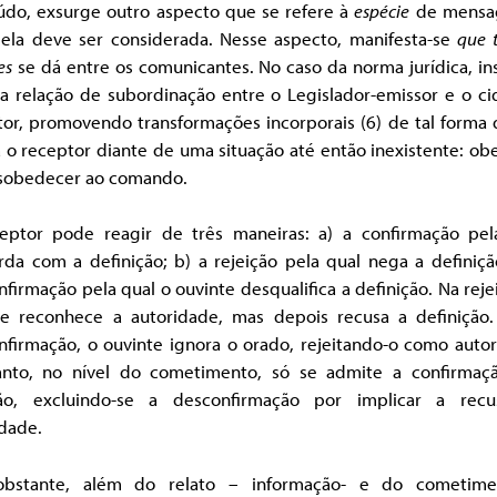
údo, exsurge outro aspecto que se refere à
espécie
de mensa
ela deve ser considerada. Nesse aspecto, manifesta-se
que 
es
se dá entre os comunicantes. No caso da norma jurídica, in
a relação de subordinação entre o Legislador-emissor e o ci
tor, promovendo transformações incorporais (6) de tal forma 
 o receptor diante de uma situação até então inexistente: o
sobedecer ao comando.
eptor pode reagir de três maneiras: a) a confirmação pel
da com a definição; b) a rejeição pela qual nega a definiçã
firmação pela qual o ouvinte desqualifica a definição. Na reje
te reconhece a autoridade, mas depois recusa a definição.
nfirmação, o ouvinte ignora o orado, rejeitando-o como autor
nto, no nível do cometimento, só se admite a confirmaç
ção, excluindo-se a desconfirmação por implicar a rec
idade.
bstante, além do relato – informação- e do cometim