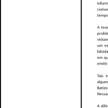
infor
comun
tempos
A teo
probl
vislu
um es
falsi
em qu
emitir
Tais 
algun
Batiz
Nessas
A dife