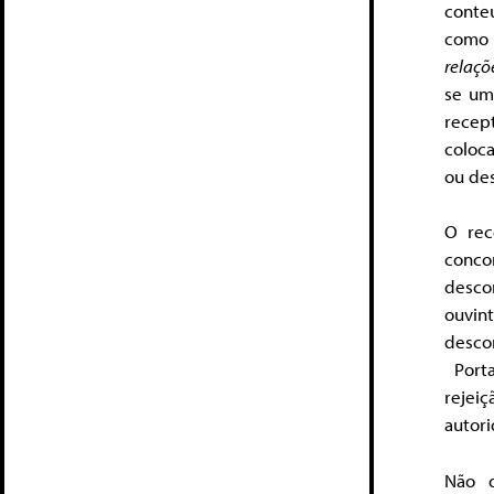
conte
como 
relaçõ
se um
recep
coloca
ou de
O rec
concor
descon
ouvin
desco
Porta
rejei
autor
Não o