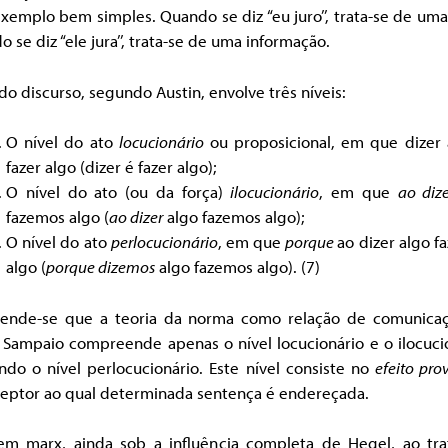
emplo bem simples. Quando se diz “eu juro’’, trata-se de um
 se diz “ele jura’’, trata-se de uma informação.
do discurso, segundo Austin, envolve três níveis:
O nível do ato
locucionário
ou proposicional, em que dizer 
fazer algo (dizer é fazer algo);
O nível do ato (ou da força)
ilocucionário
, em que
ao diz
fazemos algo (
ao dizer
algo fazemos algo);
O nível do ato
perlocucionário
, em que
porque
ao dizer algo 
algo (
porque dizemos
algo fazemos algo). (7)
ende-se que a teoria da norma como relação de comunica
 Sampaio compreende apenas o nível locucionário e o ilocuci
ndo o nível perlocucionário. Este nível consiste no
efeito pr
ceptor ao qual determinada sentença é endereçada.
em marx, ainda sob a influência completa de Hegel, ao tra