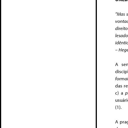
“Mas s
vontad
direit
lesado
idênti
– Hege
A sem
disci
formai
das re
c) a
p
usuári
(1).
A pra