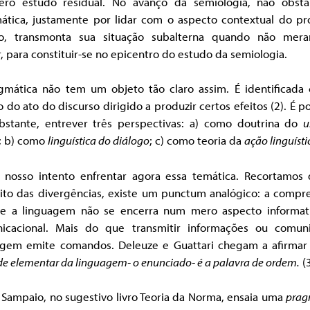
ro estudo residual. No avanço da semiologia, não obsta
ática, justamente por lidar com o aspecto contextual do pr
co, transmonta sua situação subalterna quando não mer
r, para constituir-se no epicentro do estudo da semiologia.
gmática não tem um objeto tão claro assim. É identificada
 do ato do discurso dirigido a produzir certos efeitos (2). É po
bstante, entrever três perspectivas: a) como doutrina do
u
; b) como
linguística do diálogo
; c) como teoria da
ação linguísti
 nosso intento enfrentar agora essa temática. Recortamos 
ito das divergências, existe um punctum analógico: a compr
e a linguagem não se encerra num mero aspecto informat
icacional. Mais do que transmitir informações ou comuni
agem emite comandos. Deleuze e Guattari chegam a afirmar
e elementar da linguagem- o enunciado- é a palavra de ordem.
(
 Sampaio, no sugestivo livro Teoria da Norma, ensaia uma
prag