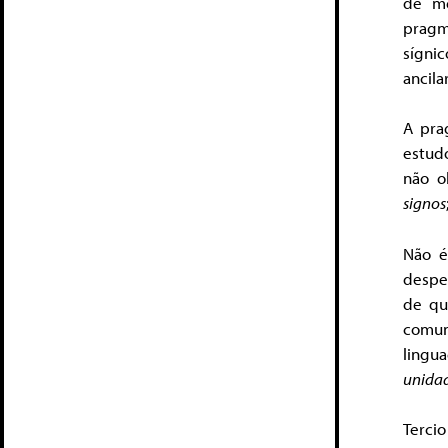
de me
pragm
sígni
ancila
A pra
estudo
não o
signos
Não é
despe
de qu
comun
lingu
unidad
Tercio