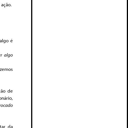
a ação.
algo é
er algo
fazemos
ção de
onário,
ovocado
tar da