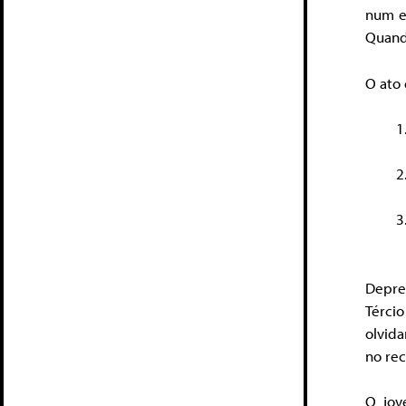
num ex
Quando
O ato 
Depre
Tércio
olvida
no re
O jov