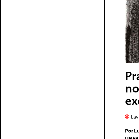
Pr
no
ex
Lav
Por L
UNEB