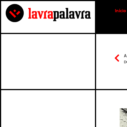
Início
A
D