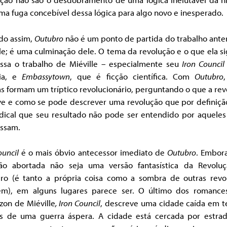
a fuga concebível dessa lógica para algo novo e inesperado.
do assim,
Outubro
não é um ponto de partida do trabalho ante
le; é uma culminação dele. O tema da revolução e o que ela si
essa o trabalho de Miéville – especialmente seu
Iron Council
sia, e
Embassytown
, que é ficção científica. Com
Outubro
s formam um tríptico revolucionário, perguntando o que a re
ve e como se pode descrever uma revolução que por definição
adical que seu resultado não pode ser entendido por aqueles
essam.
ouncil
é o mais óbvio antecessor imediato de
Outubro
. Embora
ião abortada não seja uma versão fantasística da Revolu
ro (é tanto a própria coisa como a sombra de outras revo
m), em alguns lugares parece ser. O último dos romanc
zon de Miéville
, Iron Council
, descreve uma cidade caída em 
eis de uma guerra áspera. A cidade está cercada por estrad