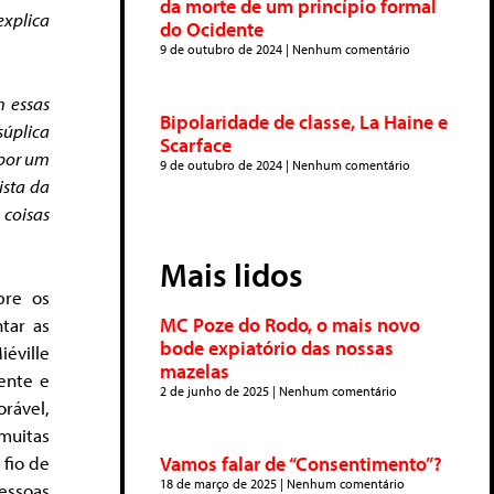
da morte de um princípio formal
explica
do Ocidente
9 de outubro de 2024
Nenhum comentário
m essas
Bipolaridade de classe, La Haine e
úplica
Scarface
por um
9 de outubro de 2024
Nenhum comentário
ista da
 coisas
Mais lidos
bre os
MC Poze do Rodo, o mais novo
tar as
bode expiatório das nossas
éville
mazelas
ente e
2 de junho de 2025
Nenhum comentário
rável,
muitas
 fio de
Vamos falar de “Consentimento”?
18 de março de 2025
Nenhum comentário
ssoas