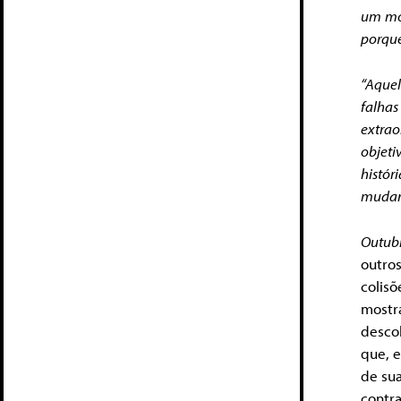
um mom
porque
“Aquel
falha
extrao
objeti
histór
mudar
Outub
outro
colis
mostr
desco
que, 
de sua
cont