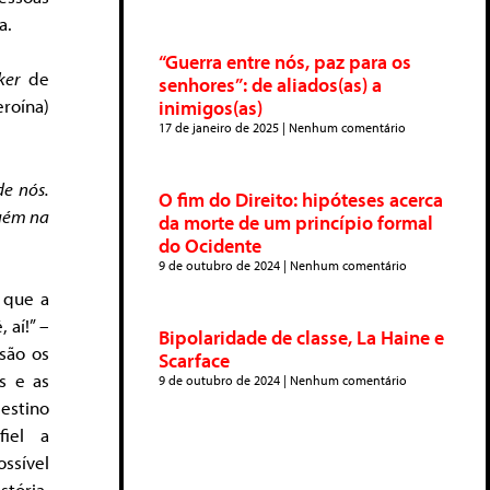
a.
“Guerra entre nós, paz para os
ker
de
senhores”: de aliados(as) a
eroína)
inimigos(as)
17 de janeiro de 2025
Nenhum comentário
de nós.
O fim do Direito: hipóteses acerca
guém na
da morte de um princípio formal
do Ocidente
9 de outubro de 2024
Nenhum comentário
 que a
 aí!” –
Bipolaridade de classe, La Haine e
são os
Scarface
s e as
9 de outubro de 2024
Nenhum comentário
stino
fiel a
ssível
tória,