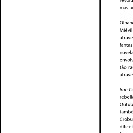
mas um
Olhan
Miévil
atrav
fanta
novela
envol
tão r
atrav
Iron C
rebel
Outub
també
Crobu
difíc