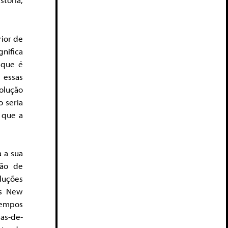
rior de
gnifica
que é
, essas
volução
 seria
 que a
 a sua
ção de
luções
es New
tempos
as-de-