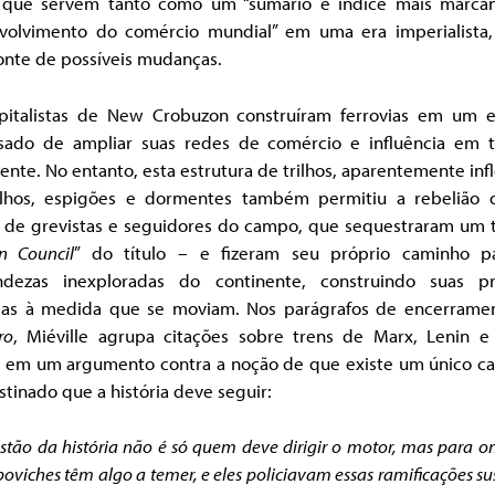
, que servem tanto como um “sumário e índice mais marca
volvimento do comércio mundial” em uma era imperialista
onte de possíveis mudanças.
pitalistas de New Crobuzon construíram ferrovias em um e
ssado de ampliar suas redes de comércio e influência em 
ente. No entanto, esta estrutura de trilhos, aparentemente infl
ilhos, espigões e dormentes também permitiu a rebelião
 de grevistas e seguidores do campo, que sequestraram um 
on Council
” do título – e fizeram seu próprio caminho p
ndezas inexploradas do continente, construindo suas pr
das à medida que se moviam. Nos parágrafos de encerrame
ro
, Miéville agrupa citações sobre trens de Marx, Lenin e
z em um argumento contra a noção de que existe um único c
tinado que a história deve seguir:
stão da história não é só quem deve dirigir o motor, mas para o
oviches têm algo a temer,
e eles policiavam essas ramificações su