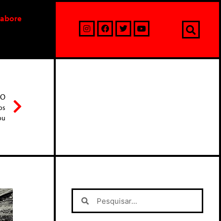
labore
MO
os
ou