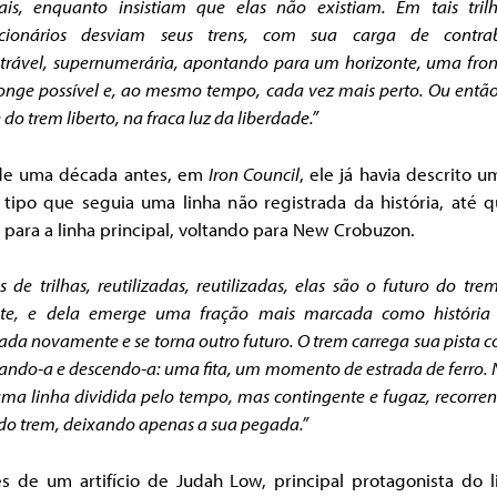
gais, enquanto insistiam que elas não existiam.
Em tais tril
ucionários desviam seus trens, com sua carga de contra
strável,
supernumerária
, apontando para um horizonte, uma fron
onge possível e, ao mesmo tempo, cada vez mais perto. Ou entã
 do trem liberto, na fraca luz da liberdade.”
de uma década antes, em
Iron Council
, ele já havia descrito 
 tipo que seguia uma linha não registrada da história, até q
 para a linha principal, voltando para New Crobuzon.
s de trilhas, reutilizadas, reutilizadas, elas são o futuro do tre
nte, e dela emerge uma fração mais marcada como história
ada novamente e se torna outro futuro. O trem carrega sua pista c
ando-a e descendo-a:
uma fita, um momento de estrada de ferro.
ma linha dividida pelo tempo,
mas contingente e fugaz, recorre
do trem
, deixando apenas a sua pegada.”
s de um artifício de Judah Low, principal protagonista do l