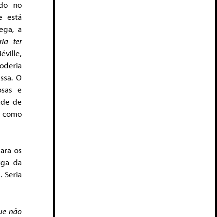
ado no
e está
ega, a
ia ter
éville,
oderia
ssa. O
osas e
ade de
, como
ara os
uga da
. Seria
ue não