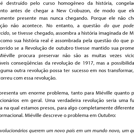
é destruído pelo curso homogêneo da história, congel
to antes de chegar a New Crobuzon, de modo que el
amente presente mas nunca chegando. Porque ele não ch
ução não acontece. No entanto, a questão
do que poder
ecido
, se tivesse chegado, assombra a história imaginada de Mi
 como sua história real é assombrada pela questão do que p
corrido se a Revolução de outubro tivesse mantido sua prome
iéville procura preservar não são as muitas vezes vici
áveis conseqüências da revolução de 1917, mas a possibilid
lguma outra revolução possa ter sucesso em nos transformar
correu com essa revolução.
apresenta um enorme problema, tanto para Miéville quanto p
ucionários em geral. Uma verdadeira revolução seria uma f
ia na qual estamos presos, para algo completamente diferente
formacional. Miéville descreve o problema em
Outubr
o:
evolucionários querem um novo país em um mundo novo, um q