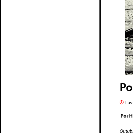
Po
Lav
Por He
Outubr