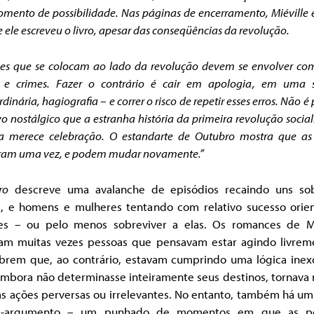
ento de possibilidade. Nas páginas de encerramento, Miéville 
 ele escreveu o livro, apesar das conseqüências da revolução.
es que se colocam ao lado da revolução devem se envolver co
s e crimes. Fazer o contrário é cair em apologia
, em uma s
rdinária, hagiografia
– e correr o risco de repetir esses erros. Não é
vo nostálgico que a estranha história
da primeira revolução social
ia merece celebração. O estandarte de Outubro mostra que as
am uma vez, e podem mudar novamente.”
ro
descreve uma avalanche de episódios recaindo uns so
s, e homens e mulheres tentando com relativo sucesso orien
ões – ou pelo menos sobreviver a elas. Os romances de Mi
am muitas vezes pessoas que pensavam estar agindo livrem
brem que, ao contrário, estavam cumprindo uma lógica inexo
embora não determinasse inteiramente seus destinos, tornava 
s ações perversas ou irrelevantes. No entanto, também há um
ra-argumento – um punhado de momentos em que as pe