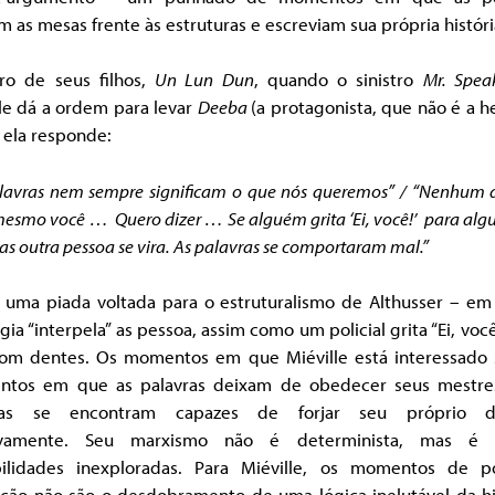
m as mesas frente às estruturas e escreviam sua própria históri
vro de seus filhos,
Un Lun Dun
, quando o sinistro
Mr. Spea
le dá a ordem para levar
Deeba
(a protagonista, que não é a h
 ela responde:
lavras nem sempre significam o que nós queremos” / “Nenhum 
smo você … Quero dizer … Se alguém grita ‘Ei, você!’ para al
as outra pessoa se vira. As palavras se comportaram mal.”
é uma piada voltada para o estruturalismo de Althusser – em
gia “interpela” as pessoa, assim como um policial grita “Ei, você,
om dentes. Os momentos em que Miéville está interessado 
tos em que as palavras deixam de obedecer seus mestre
oas se encontram capazes de forjar seu próprio de
ivamente. Seu marxismo não é determinista, mas é 
bilidades inexploradas. Para Miéville, os momentos de po
ução não são o desdobramento de uma lógica inelutável da his