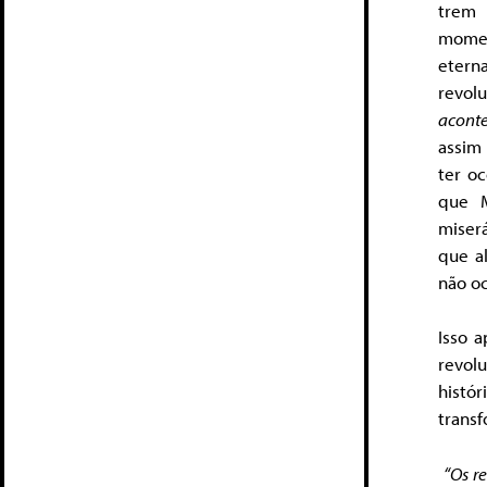
trem 
momen
etern
revol
acont
assim
ter o
que M
miser
que a
não o
Isso 
revol
histór
trans
“Os r