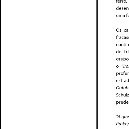
ferro
desen
uma f
Os ca
fraca
contin
de tr
grupo
o “
Ir
profu
estra
Outub
Schul
predes
“A que
Prokop