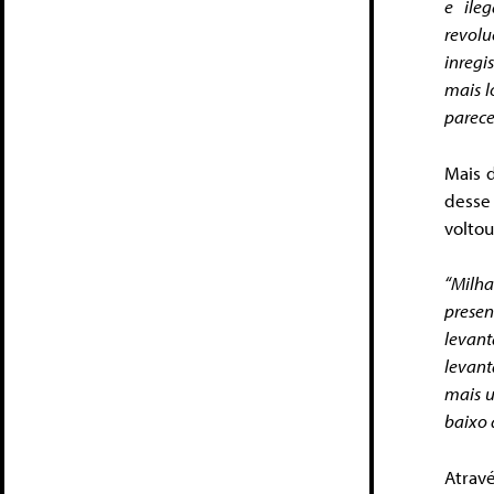
e ile
revol
inregi
mais l
parece
Mais 
desse
voltou
“Milha
prese
levant
levant
mais u
baixo 
Atravé