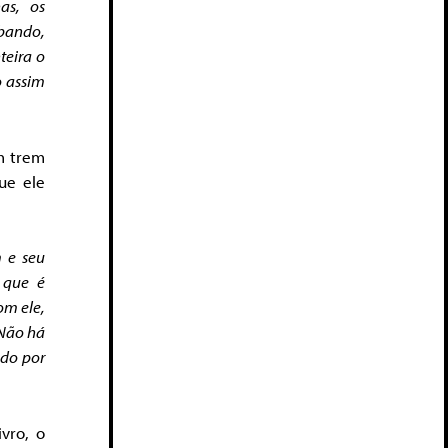
has, os
bando,
teira o
o assim
um trem
ue ele
m e seu
 que é
om ele,
 Não há
ndo por
ivro, o