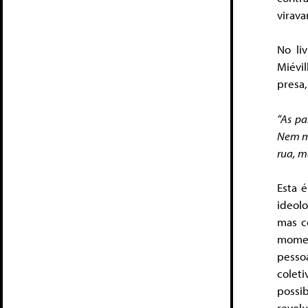
virava
No li
Miévil
presa,
“As pa
Nem me
rua, m
Esta 
ideolo
mas c
momen
pess
colet
possi
revol