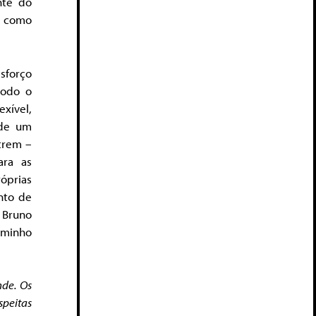
nte do
, como
sforço
todo o
exível,
 de um
trem –
ara as
óprias
nto de
 Bruno
aminho
nde. Os
speitas