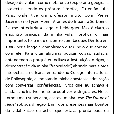
desejo de viajar), como metafórico (explorar a geografia
intelectual lendo os próprios filósofos). Eu então fui a
Paris, onde tive um professor muito bom (Pierre
Jacerme) no Lycée Henri IV, antes de ir para a Sorbonne.
Ele me introduziu a Hegel e Heidegger. Mas é claro, o
encontro principal da minha vida filosófica, o mais
importante, foi o meu encontro com Jacques Derrida em
1986. Seria longo e complicado dizer-lhe o que aprendi
com ele! Para citar algumas poucas coisas: audácia,
entendendo o porquê eu odiava a instituição, o rigor, a
descentração da minha “francidade”, abrindo para a vida
intelectual americana, entrando no College International
de Philosophie, alimentando minha constante admiração
com conversas, conferências, livros que eu achava e
ainda acho incrivelmente produtivos e singulares. Ele se
tornou meu supervisor, escrevi minha tese
The Future of
Hegel
sob sua direção. É um dos presentes mais bonitos
da vida! Então eu achei que estava pronta para eu