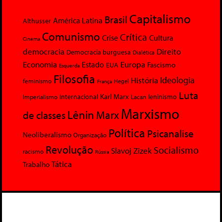
Capitalismo
Brasil
América Latina
Althusser
Comunismo
Crítica
Crise
Cultura
Cinema
democracia
Direito
Democracia burguesa
Dialética
Economia
Europa
Estado
Fascismo
EUA
Esquerda
Filosofia
Ideologia
História
feminismo
Hegel
França
Luta
Karl Marx
Internacional
Lacan
leninismo
Imperialismo
Marxismo
Lênin
Marx
de classes
Política
Psicanalise
Neoliberalismo
Organização
Revolução
Socialismo
Slavoj Zizek
racismo
Rússia
Tática
Trabalho