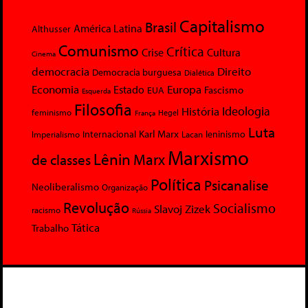
Capitalismo
Brasil
América Latina
Althusser
Comunismo
Crítica
Crise
Cultura
Cinema
democracia
Direito
Democracia burguesa
Dialética
Economia
Europa
Estado
Fascismo
EUA
Esquerda
Filosofia
Ideologia
História
feminismo
Hegel
França
Luta
Karl Marx
Internacional
Lacan
leninismo
Imperialismo
Marxismo
Lênin
Marx
de classes
Política
Psicanalise
Neoliberalismo
Organização
Revolução
Socialismo
Slavoj Zizek
racismo
Rússia
Tática
Trabalho