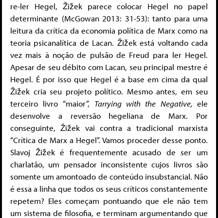
re-ler Hegel, Žižek parece colocar Hegel no papel
determinante (McGowan 2013: 31-53): tanto para uma
leitura da crítica da economia política de Marx como na
teoria psicanalítica de Lacan. Žižek está voltando cada
vez mais à noção de pulsão de Freud para ler Hegel.
Apesar de seu débito com Lacan, seu principal mestre é
Hegel. É por isso que Hegel é a base em cima da qual
Žižek cria seu projeto político. Mesmo antes, em seu
terceiro livro “maior”,
Tarrying with the Negative,
ele
desenvolve a reversão hegeliana de Marx. Por
conseguinte, Žižek vai contra a tradicional marxista
“Crítica de Marx a Hegel”. Vamos proceder desse ponto.
Slavoj Žižek é frequentemente acusado de ser um
charlatão, um pensador inconsistente cujos livros são
somente um amontoado de conteúdo insubstancial. Não
é essa a linha que todos os seus críticos constantemente
repetem? Eles começam pontuando que ele não tem
um sistema de filosofia, e terminam argumentando que