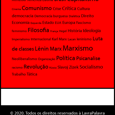
Comunismo
Crítica
Crise
Cultura
Cinema
democracia
Direito
Democracia burguesa
Dialética
Economia
Europa
Estado
Fascismo
EUA
Esquerda
Filosofia
Ideologia
História
feminismo
Hegel
França
Luta
Karl Marx
Internacional
Lacan
leninismo
Imperialismo
Marxismo
Lênin
Marx
de classes
Política
Psicanalise
Neoliberalismo
Organização
Revolução
Socialismo
Slavoj Zizek
racismo
Rússia
Tática
Trabalho
© 2020. Todos os direitos reservados à LavraPalavra