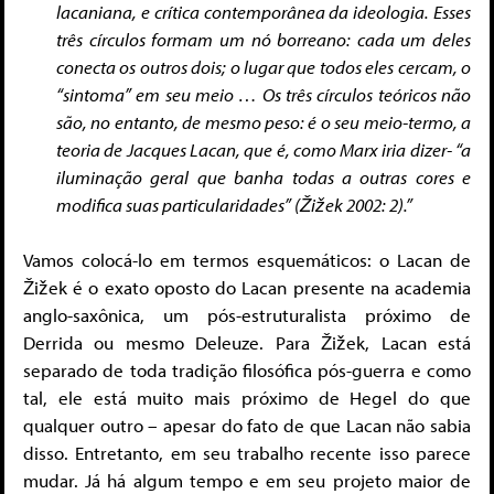
lacaniana, e crítica contemporânea da ideologia. Esses
três círculos formam um nó borreano: cada um deles
conecta os outros dois; o lugar que todos eles cercam, o
“sintoma” em seu meio … Os três círculos teóricos não
são, no entanto, de mesmo peso: é o seu meio-termo, a
teoria de Jacques Lacan, que é, como Marx iria dizer- “a
iluminação geral que banha todas a outras cores e
modifica suas particularidades” (Žižek 2002: 2).”
Vamos colocá-lo em termos esquemáticos: o Lacan de
Žižek é o exato oposto do Lacan presente na academia
anglo-saxônica, um pós-estruturalista próximo de
Derrida ou mesmo Deleuze. Para Žižek, Lacan está
separado de toda tradição filosófica pós-guerra e como
tal, ele está muito mais próximo de Hegel do que
qualquer outro – apesar do fato de que Lacan não sabia
disso. Entretanto, em seu trabalho recente isso parece
mudar. Já há algum tempo e em seu projeto maior de