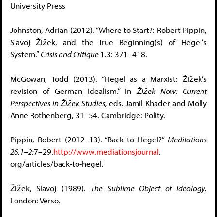
University Press
Johnston, Adrian (2012). “Where to Start?: Robert Pippin,
Slavoj Žižek, and the True Beginning(s) of Hegel’s
System.”
Crisis and Critique
1.3: 371–418.
McGowan, Todd (2013). “Hegel as a Marxist: Žižek’s
revision of German Idealism.” In
Žižek Now: Current
Perspectives in Žižek Studies,
eds. Jamil Khader and Molly
Anne Rothenberg, 31–54. Cambridge: Polity.
Pippin, Robert (2012–13). “Back to Hegel?”
Meditations
26.1–2:
7–29.
http://www.mediationsjournal
.
org/articles/back-to-hegel.
Žižek, Slavoj (1989).
The Sublime Object of Ideology.
London: Verso.