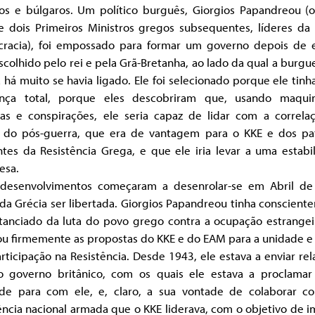
anos e búlgaros. Um político burguês, Giorgios Papandreou (o
e dois Primeiros Ministros gregos subsequentes, líderes da s
racia), foi empossado para formar um governo depois de e
scolhido pelo rei e pela Grã-Bretanha, ao lado da qual a burgu
 há muito se havia ligado. Ele foi selecionado porque ele tinh
ança total, porque eles descobriram que, usando maqui
icas e conspirações, ele seria capaz de lidar com a correla
s do pós-guerra, que era de vantagem para o KKE e dos pat
ntes da Resistência Grega, e que ele iria levar a uma estabi
esa.
 desenvolvimentos começaram a desenrolar-se em Abril de
da Grécia ser libertada. Giorgios Papandreou tinha conscien
stanciado da luta do povo grego contra a ocupação estrangeir
ou firmemente as propostas do KKE e do EAM para a unidade e 
rticipação na Resistência. Desde 1943, ele estava a enviar rel
o governo britânico, com os quais ele estava a proclamar
ade para com ele, e, claro, a sua vontade de colaborar co
ência nacional armada que o KKE liderava, com o objetivo de 