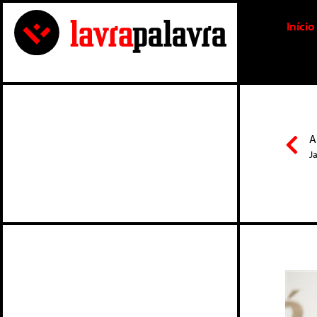
Início
A
J