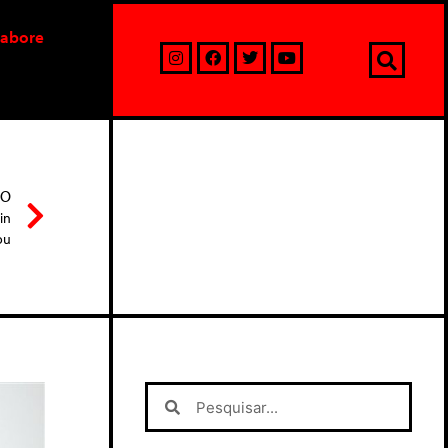
labore
MO
in
ou