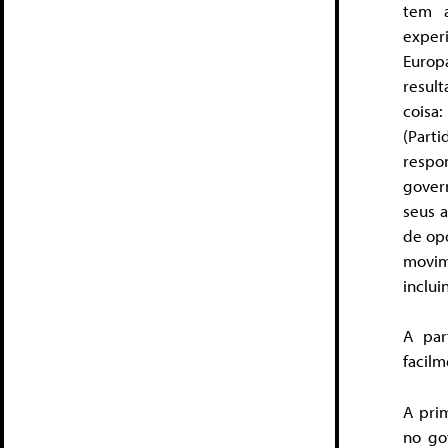
tem a
experi
Europ
resul
coisa
(Par
respo
gover
seus 
de opo
movim
inclu
A par
facilm
A pri
no go