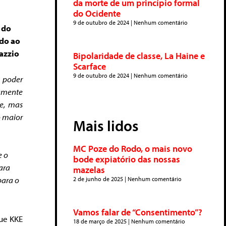
da morte de um princípio formal
do Ocidente
9 de outubro de 2024
Nenhum comentário
a do
ido ao
Fazzio
Bipolaridade de classe, La Haine e
Scarface
9 de outubro de 2024
Nenhum comentário
 poder
samente
e
, mas
o maior
Mais lidos
MC Poze do Rodo, o mais novo
e o
bode expiatório das nossas
ara
mazelas
para o
2 de junho de 2025
Nenhum comentário
Vamos falar de “Consentimento”?
que KKE
18 de março de 2025
Nenhum comentário