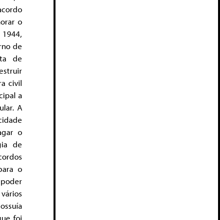
acordo
orar o
 1944,
rno de
lta de
estruir
 civil
ipal a
lar. A
cidade
agar o
gia de
acordos
para o
 poder
vários
ossuía
que foi