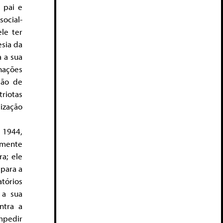
 pai e
ocial-
le ter
esia da
a a sua
nações
ção de
riotas
lização
 1944,
temente
a; ele
para a
atórios
 a sua
ntra a
impedir