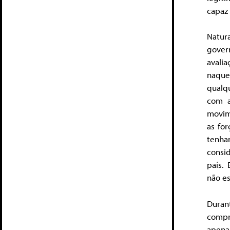
capaz 
Natur
gover
avali
naque
qualqu
com a
movim
as fo
tenh
consi
país.
não e
Duran
compro
apena