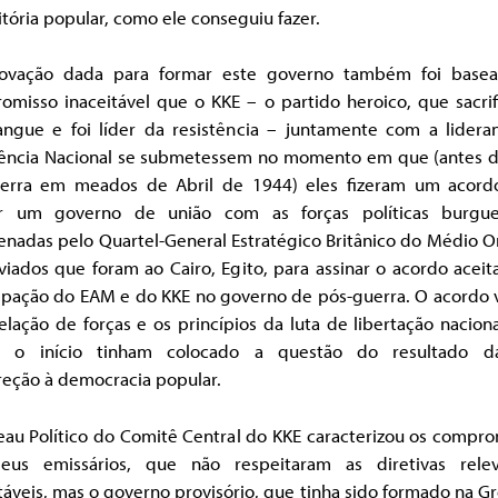
tória popular, como ele conseguiu fazer.
ovação dada para formar este governo também foi base
omisso inaceitável que o KKE – o partido heroico, que sacrif
angue e foi líder da resistência – juntamente com a lidera
tência Nacional se submetessem no momento em que (antes do
erra em meados de Abril de 1944) eles fizeram um acord
r um governo de união com as forças políticas burgu
nadas pelo Quartel-General Estratégico Britânico do Médio O
iados que foram ao Cairo, Egito, para assinar o acordo acei
cipação do EAM e do KKE no governo de pós-guerra. O acordo v
elação de forças e os princípios da luta de libertação nacion
 o início tinham colocado a questão do resultado d
reção à democracia popular.
eau Político do Comitê Central do KKE caracterizou os compro
eus emissários, que não respeitaram as diretivas relev
táveis, mas o governo provisório, que tinha sido formado na Gr