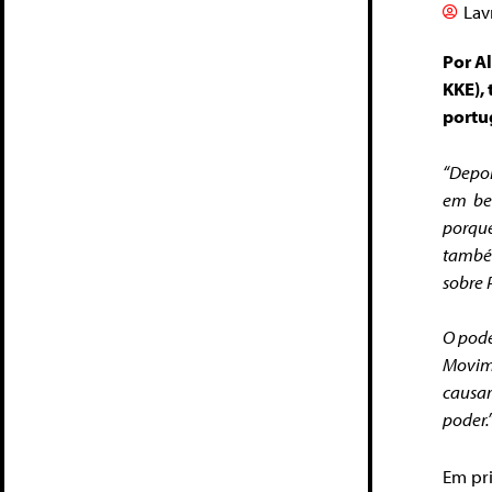
Lav
Por A
KKE),
portu
“Depo
em ben
porque
também
sobre 
O pode
Movime
causar
poder.
Em pri