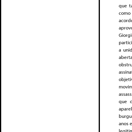
que t
como 
acord
aprov
Giorg
partic
a uni
abert
obstr
assin
objet
movim
assass
que d
apare
burgu
anos 
legiti