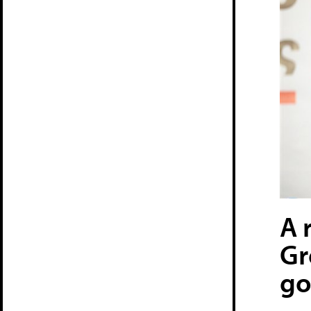
A 
Gr
go