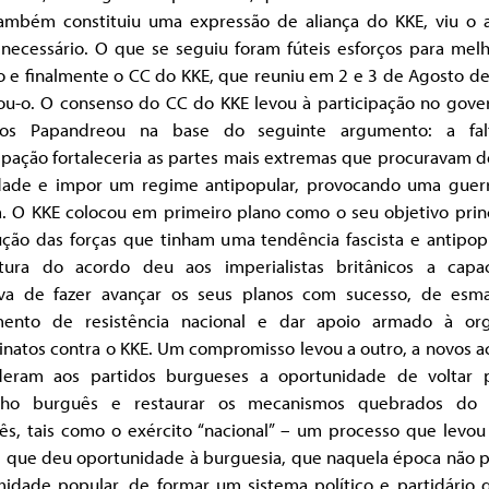
ambém constituiu uma expressão de aliança do KKE, viu o 
necessário. O que se seguiu foram fúteis esforços para melh
o e finalmente o CC do KKE, que reuniu em 2 e 3 de Agosto de
ou-o. O consenso do CC do KKE levou à participação no gove
ios Papandreou na base do seguinte argumento: a fa
ipação fortaleceria as partes mais extremas que procuravam d
dade e impor um regime antipopular, provocando uma guerra
a. O KKE colocou em primeiro plano como o seu objetivo princ
ução das forças que tinham uma tendência fascista e antipopu
atura do acordo deu aos imperialistas britânicos a capa
iva de fazer avançar os seus planos com sucesso, de esm
ento de resistência nacional e dar apoio armado à or
inatos contra o KKE. Um compromisso levou a outro, a novos 
eram aos partidos burgueses a oportunidade de voltar 
lho burguês e restaurar os mecanismos quebrados do
ês, tais como o exército “nacional” – um processo que levou 
e que deu oportunidade à burguesia, que naquela época não p
midade popular, de formar um sistema político e partidário 