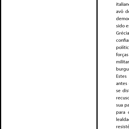
itali
avô d
democ
sido e
Grécia
confi
polít
força
milita
burgu
Estes
antes 
se di
recus
sua pa
para 
leald
resist