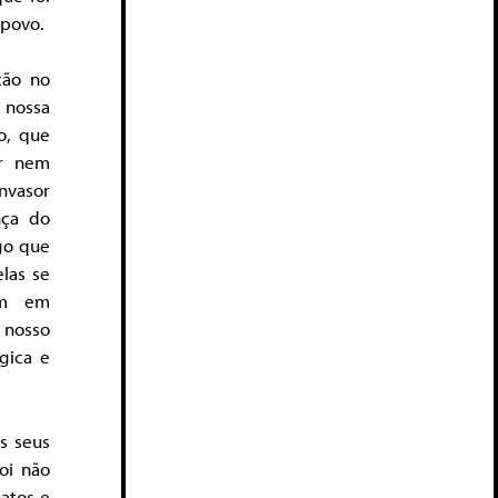
 povo.
ção no
 nossa
o, que
er nem
invasor
nça do
go que
las se
am em
 nosso
gica e
s seus
foi não
atos e