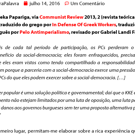
raPalavra
julho 14, 2016
Um Comentário
leka Papariga, via
Communist Review
2013, 2 (revista teóric
 traduzido do grego por
In Defense Of Greek Workers
, traduz
guês por
Pelo Antimperialismo
, revisado por Gabriel Landi 
is de cada tal período de participação, os PCs perderam o
efício da social-democracia; eles foram enfraquecidos, preci
 eles eram vistos como tendo compartilhado a responsabilidad
 porque a parceria com a social-democracia exerce uma pressã
PCs do que eles podem exercer sobre a social-democracia. […]
r popular é uma solução política e governamental; daí que o KKE 
nto não estejam limitados por uma luta de oposição, uma luta p
 danos aos governos burgueses sem ter uma proposta alternativa 
”
meiro lugar, permitam-me elaborar sobre a rica experiência 