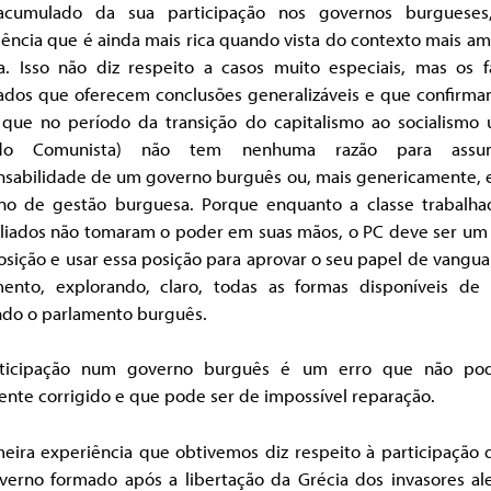
cumulado da sua participação nos governos burguese
ência que é ainda mais rica quando vista do contexto mais a
a. Isso não diz respeito a casos muito especiais, mas os f
tados que oferecem conclusões generalizáveis e que confirm
: que no período da transição do capitalismo ao socialismo
tido Comunista) não tem nenhuma razão para assu
nsabilidade de um governo burguês ou, mais genericamente,
no de gestão burguesa. Porque enquanto a classe trabalha
aliados não tomaram o poder em suas mãos, o PC deve ser um
sição e usar essa posição para aprovar o seu papel de vangu
ento, explorando, claro, todas as formas disponíveis de 
indo o parlamento burguês.
ticipação num governo burguês é um erro que não po
ente corrigido e que pode ser de impossível reparação.
meira experiência que obtivemos diz respeito à participação 
verno formado após a libertação da Grécia dos invasores al