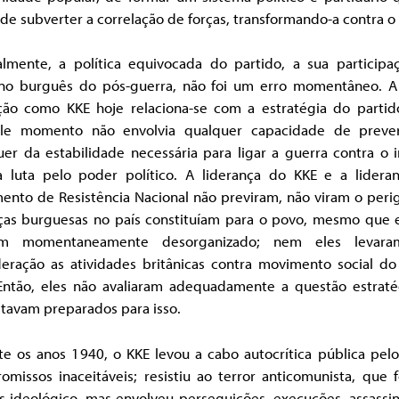
de subverter a correlação de forças, transformando-a contra o
almente, a política equivocada do partido, a sua participa
no burguês do pós-guerra, não foi um erro momentâneo. A
ação como KKE hoje relaciona-se com a estratégia do partid
le momento não envolvia qualquer capacidade de prev
er da estabilidade necessária para ligar a guerra contra o 
 luta pelo poder político. A liderança do KKE e a lidera
ento de Resistência Nacional não previram, não viram o peri
rças burguesas no país constituíam para o povo, mesmo que e
am momentaneamente desorganizado; nem eles levar
deração as atividades britânicas contra movimento social do
 Então, eles não avaliaram adequadamente a questão estraté
stavam preparados para isso.
te os anos 1940, o KKE levou a cabo autocrítica pública pelo
missos inaceitáveis; resistiu ao terror anticomunista, que 
s ideológico, mas envolveu perseguições, execuções, assassin