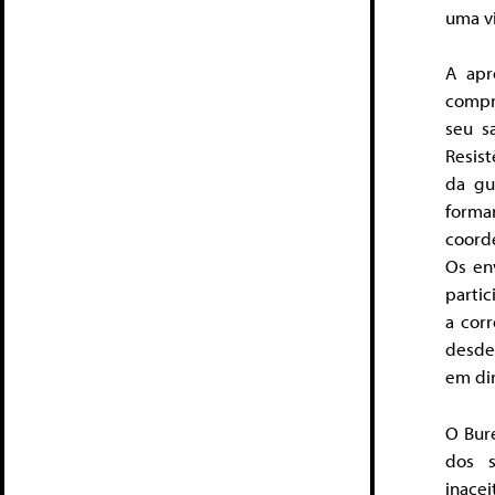
uma vi
A apr
compr
seu s
Resis
da gu
forma
coorde
Os env
parti
a corr
desde
em di
O Bur
dos s
inacei