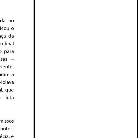
ada no
icou o
nça da
 final
o para
esas –
riente.
taram a
iolava
al, que
a luta
missos
antes,
écia, e