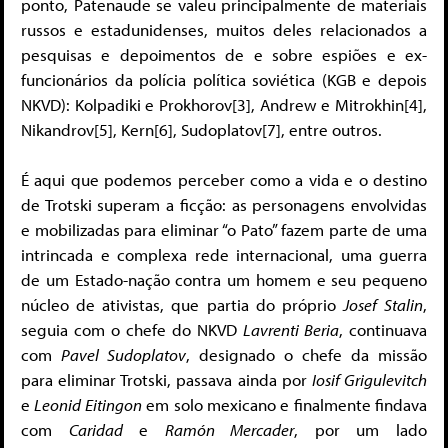
ponto, Patenaude se valeu principalmente de materiais
russos e estadunidenses, muitos deles relacionados a
pesquisas e depoimentos de e sobre espiões e ex-
funcionários da polícia política soviética (KGB e depois
NKVD): Kolpadiki e Prokhorov[3], Andrew e Mitrokhin[4],
Nikandrov[5], Kern[6], Sudoplatov[7], entre outros.
É aqui que podemos perceber como a vida e o destino
de Trotski superam a ficção: as personagens envolvidas
e mobilizadas para eliminar “o Pato” fazem parte de uma
intrincada e complexa rede internacional, uma guerra
de um Estado-nação contra um homem e seu pequeno
núcleo de ativistas, que partia do próprio
Josef
Stalin
,
seguia com o chefe do NKVD
Lavrenti Beria
, continuava
com
Pavel Sudoplatov
, designado o chefe da missão
para eliminar Trotski, passava ainda por
Iosif Grigulevitch
e
Leonid Eitingon
em solo mexicano e finalmente findava
com
Caridad
e
Ramón Mercader
, por um lado