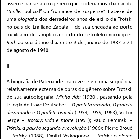
assemelhar-se a um gênero que poderíamos chamar de
“
thriller
policial” ou “romance de suspense”. Trata-se de
uma
biografia
dos derradeiros anos de exílio de Trotski
no país de Emiliano Zapata – de sua chegada ao porto
mexicano de Tampico a bordo do petroleiro norueguês
Ruth
ao seu último dia: entre 9 de janeiro de 1937 e 21
de agosto de 1940.
II
A biografia de Patenaude inscreve-se em uma sequência
relativamente extensa de obras do gênero sobre Trotski:
de sua autobiografia,
Minha vida
(1930), passando pela
trilogia de Isaac Deutscher –
O profeta armado
,
O profeta
desarmado
e
O profeta banido
(1954, 1959, 1963); Victor
Serge –
Trotsky: vida e morte
(1951); Paulo Leminski –
Trótski, a paixão segundo a revolução
(1986); Pierre Broué
–
Trotsky
(1988); Dmitri Volkogonov –
Trotski: o eterno