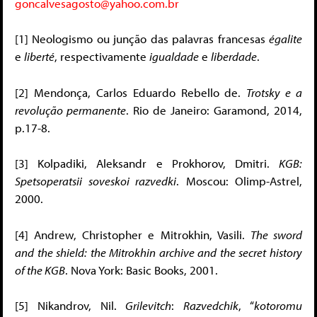
goncalvesagosto@yahoo.com.br
[1] Neologismo ou junção das palavras francesas
égalite
e
liberté
, respectivamente
igualdade
e
liberdade
.
[2] Mendonça, Carlos Eduardo Rebello de.
Trotsky e a
revolução permanente
. Rio de Janeiro: Garamond, 2014,
p.17-8.
[3] Kolpadiki, Aleksandr e Prokhorov, Dmitri.
KGB:
Spetsoperatsii soveskoi razvedki
. Moscou: Olimp-Astrel,
2000.
[4] Andrew, Christopher e Mitrokhin, Vasili.
The sword
and the shield: the Mitrokhin archive and the secret history
of the KGB
. Nova York: Basic Books, 2001.
[5] Nikandrov, Nil.
Grilevitch
:
Razvedchik
, “
kotoromu