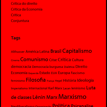
Crítica do direito
Crítica da Economia
Crítica
Conjuntura
Tags
Capitalismo
Brasil
América Latina
Althusser
Comunismo
Crítica
Crise
Cultura
Cinema
democracia
Direito
Democracia burguesa
Dialética
Economia
Europa
Estado
Fascismo
EUA
Esquerda
Filosofia
Ideologia
História
feminismo
Hegel
França
Luta
Karl Marx
Internacional
Lacan
leninismo
Imperialismo
Marxismo
Lênin
Marx
de classes
Política
Psicanalise
Neoliberalismo
Organização