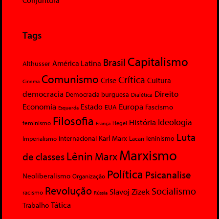
Tags
Capitalismo
Brasil
América Latina
Althusser
Comunismo
Crítica
Crise
Cultura
Cinema
democracia
Direito
Democracia burguesa
Dialética
Economia
Europa
Estado
Fascismo
EUA
Esquerda
Filosofia
Ideologia
História
feminismo
Hegel
França
Luta
Karl Marx
Internacional
Lacan
leninismo
Imperialismo
Marxismo
Lênin
Marx
de classes
Política
Psicanalise
Neoliberalismo
Organização
Revolução
Socialismo
Slavoj Zizek
racismo
Rússia
Tática
Trabalho