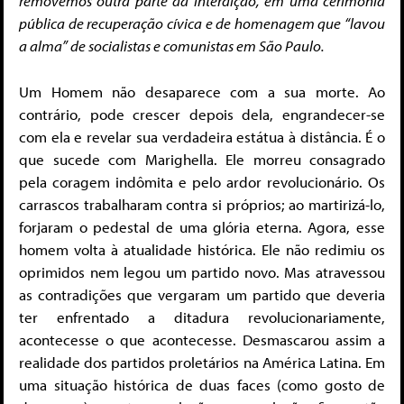
removemos outra parte da interdição, em uma cerimônia
pública de recuperação cívica e de homenagem que “lavou
a alma” de socialistas e comunistas em São Paulo.
Um Homem não desaparece com a sua morte. Ao
contrário, pode crescer depois dela, engrandecer-se
com ela e revelar sua verdadeira estátua à distância. É o
que sucede com Marighella. Ele morreu consagrado
pela coragem indômita e pelo ardor revolucionário. Os
carrascos trabalharam contra si próprios; ao martirizá-lo,
forjaram o pedestal de uma glória eterna. Agora, esse
homem volta à atualidade histórica. Ele não redimiu os
oprimidos nem legou um partido novo. Mas atravessou
as contradições que vergaram um partido que deveria
ter enfrentado a ditadura revolucionariamente,
acontecesse o que acontecesse. Desmascarou assim a
realidade dos partidos proletários na América Latina. Em
uma situação histórica de duas faces (como gosto de