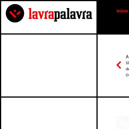
Início
A
S
d
O