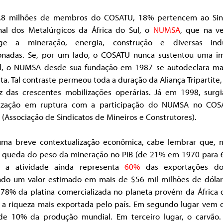
,8 milhões de membros do COSATU, 18% pertencem ao Sin
nal dos Metalúrgicos da África do Sul, o
NUMSA
, que na v
ge a mineração, energia, construção e diversas indú
ionadas. Se, por um lado, o COSATU nunca sustentou uma 
al, o NUMSA desde sua fundação em 1987 se autodeclara mar
sta. Tal contraste permeou toda a duração da Aliança Tripartite,
iz das crescentes mobilizações operárias. Já em 1998, surg
ização em ruptura com a participação do NUMSA no COS
Associação de Sindicatos de Mineiros e Construtores).
uma breve contextualização econômica, cabe lembrar que,
 queda do peso da mineração no PIB (de 21% em 1970 para
, a atividade ainda representa
60%
das exportações do
do um valor estimado em mais de $56 mil milhões de dóla
 78% da platina comercializada no planeta provém da África d
 a riqueza mais exportada pelo país. Em segundo lugar vem o
de 10% da produção mundial. Em terceiro lugar, o carvão.