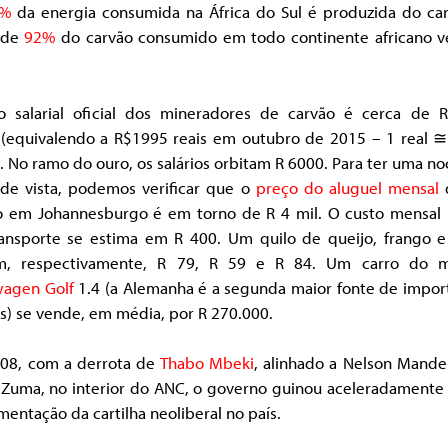
7%
da energia consumida na África do Sul é produzida do car
 de
92%
do carvão consumido em todo continente africano 
o salarial oficial dos mineradores de carvão é cerca de
 (equivalendo a R$1995 reais em outubro de 2015 – 1 real ≅
. No ramo do ouro, os salários orbitam R 6000. Para ter uma n
 de vista, podemos verificar que o
preço do aluguel mensal
o em Johannesburgo é em torno de R 4 mil. O custo mensal
ansporte se estima em R 400. Um quilo de queijo, frango e
m, respectivamente, R 79, R 59 e R 84. Um carro do 
wagen Golf
1.4 (a Alemanha é a segunda maior fonte de impor
s) se vende, em média, por R 270.000.
08, com a derrota de
Thabo Mbeki
, alinhado a Nelson Mande
 Zuma, no interior do ANC, o governo guinou aceleradamente 
entação da cartilha neoliberal no país.