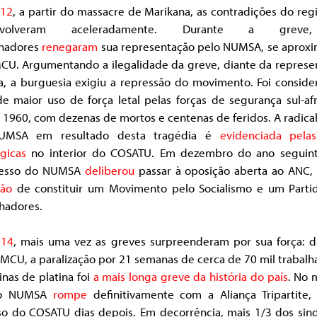
12
, a partir do massacre de Marikana, as contradições do re
nvolveram aceleradamente. Durante a grev
lhadores
renegaram
sua representação pelo NUMSA, se aprox
CU. Argumentando a ilegalidade da greve, diante da represe
ta, a burguesia exigiu a repressão do movimento. Foi conside
e maior uso de força letal pelas forças de segurança sul-af
1960, com dezenas de mortos e centenas de feridos. A radica
UMSA em resultado desta tragédia é
evidenciada pelas
gicas
no interior do COSATU. Em dezembro do ano seguin
resso do NUMSA
deliberou
passar à oposição aberta ao ANC,
ção
de constituir um Movimento pelo Socialismo e um Parti
hadores.
014
, mais uma vez as greves surpreenderam por sua força: di
MCU, a paralização por 21 semanas de cerca de 70 mil trabal
nas de platina foi
a mais longa greve da história do país
. No
 o NUMSA
rompe
definitivamente com a Aliança Tripartite,
so do COSATU dias depois. Em decorrência, mais 1/3 dos sind