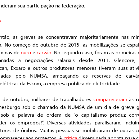
nderam sua participação na federação.
ntão, as greves se concentravam majoritariamente nas mi
na. No começo de outubro de 2015, as mobilizações se espa
 minas de
ouro
e
carvão
. No segundo caso, foram as primeiras
ionadas a negociações salariais desde 2011. Glencore,
can, Exxaro e outros produtores menores tiveram suas ativ
lisadas pelo NUMSA, ameaçando as reservas de carvã
létricas da Eskom, a empresa pública de eletricidade.
 de outubro, milhares de trabalhadores
compareceram
às r
nesburgo sob o chamado da NUMSA de um dia de greve g
 sob a palavra de ordem de “o capitalismo produz corr
der os empregos!”. Diversas atividades paralisaram, inclui
tores de ônibus. Muitas pessoas se mobilizaram de outras c
comparecer aos protestos. A
crítica
disseminada aponta para 