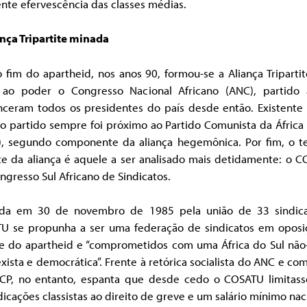
nte efervescência das classes médias.
ança Tripartite minada
fim do apartheid, nos anos 90, formou-se a Aliança Triparti
 ao poder o Congresso Nacional Africano (ANC), partido
nceram todos os presidentes do país desde então. Existente
o partido sempre foi próximo ao Partido Comunista da África
), segundo componente da aliança hegemônica. Por fim, o te
te da aliança é aquele a ser analisado mais detidamente: o C
ngresso Sul Africano de Sindicatos.
da em 30 de novembro de 1985 pela união de 33 sindica
U se propunha a ser uma federação de sindicatos em oposi
e do apartheid e “comprometidos com uma África do Sul não-r
xista e democrática”. Frente à retórica socialista do ANC e co
CP, no entanto, espanta que desde cedo o COSATU limitass
dicações classistas ao direito de greve e um salário mínimo nac