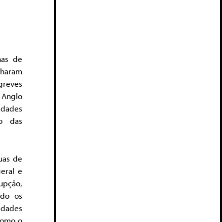
nas de
lharam
 greves
 Anglo
idades
o das
uas de
eral e
upção,
ndo os
idades
como o