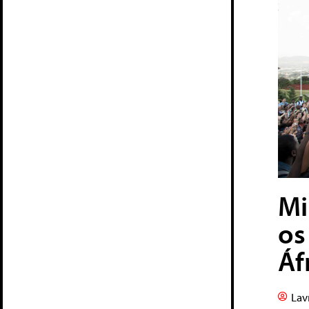
Mi
os
Áf
Lav