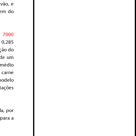
vão, e
vem do
 R
7000
 0,285
oção do
de um
 médio
 carne
modelo
tações
la, por
para a