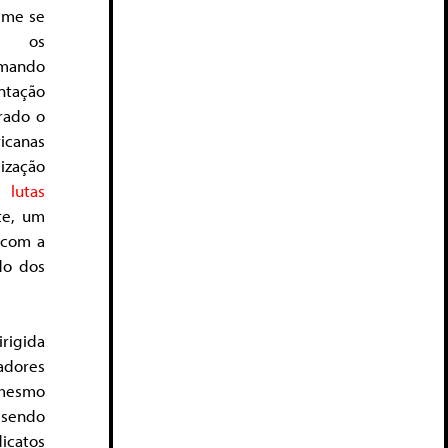
gime se
e, os
imando
ntação
rado o
ricanas
lização
 lutas
te, um
 com a
do dos
rigida
hadores
 mesmo
 sendo
icatos