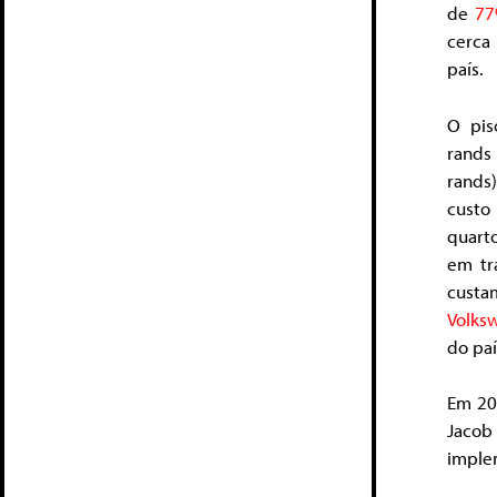
de
7
cerca
país.
O pis
rands
rands)
custo
quart
em tr
custa
Volks
do paí
Em 20
Jacob
implem