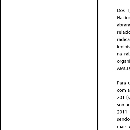
Dos 1
Nacio
abran
relac
radic
lenini
na ra
organ
AMCU (
Para 
com a
2011)
soman
2011.
sendo
mais 