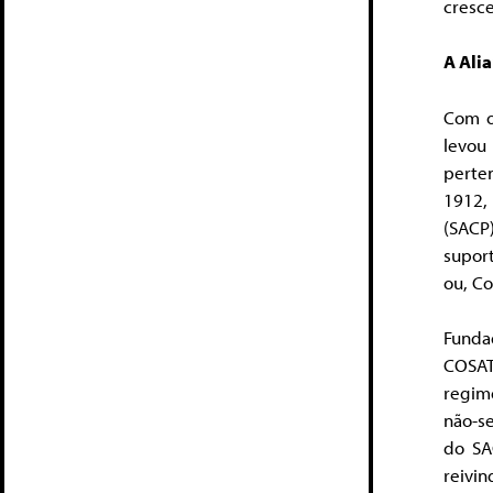
cresce
A Ali
Com o 
levou
perte
1912, 
(SACP
supor
ou, Co
Funda
COSAT
regim
não-se
do SA
reivin