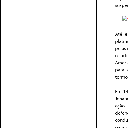
suspe
Até e
plati
pelas
relac
Ameri
para
termoe
Em 14
Johan
ação,
defen
condu
para 