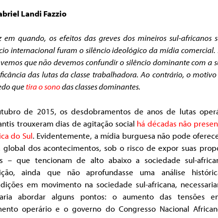
abriel Landi Fazzio
 em quando, os efeitos das greves dos mineiros sul-africanos 
io internacional furam o silêncio ideológico da mídia comercial.
 vemos que não devemos confundir o silêncio dominante com a 
ificância das lutas da classe trabalhadora. Ao contrário, o motivo
do que
tira o sono
das classes dominantes.
tubro de 2015, os desdobramentos de anos de lutas operá
ntis trouxeram dias de agitação social
há décadas não presen
ica do Sul
. Evidentemente, a mídia burguesa não pode oferec
ra global dos acontecimentos, sob o risco de expor suas prop
cas – que tencionam de alto abaixo a sociedade sul-african
ição, ainda que não aprofundasse uma análise históri
adições em movimento na sociedade sul-africana, necessari
saria abordar alguns pontos: o aumento das tensões e
ento operário e o governo do Congresso Nacional African