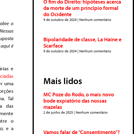
O fim do Direito: hipóteses acerca
da morte de um princípio formal
do Ocidente
9 de outubro de 2024
Nenhum comentário
sobre o
 Nessas
suposta
Bipolaridade de classe, La Haine e
Scarface
 aqui é
9 de outubro de 2024
Nenhum comentário
rias e
ciadas
Mais lidos
er uma
orções
MC Poze do Rodo, o mais novo
a. Tal
bode expiatório das nossas
ca das
mazelas
amente
2 de junho de 2025
Nenhum comentário
ntre o
o; e a
Vamos falar de “Consentimento”?