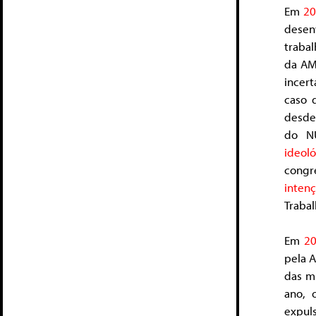
Em
20
dese
traba
da AM
incer
caso d
desde 
do N
ideoló
cong
inten
Trabal
Em
2
pela A
das mi
ano,
expul