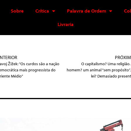
Sobre
Crítica
Palavra de Ordem
Co
Livraria
NTERIOR
PRÓXI
lavoj Žižek: “Os curdos são a nação
O capitalismo? Uma religião.
emocrática mais progressista do
homem? um animal “sem propósito”.
riente Médio”
lei? Demasiado present