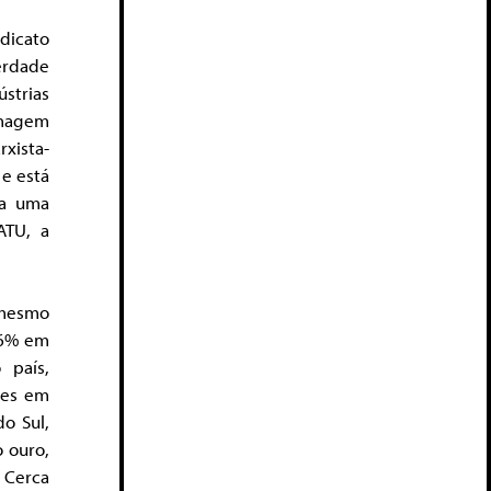
dicato
erdade
strias
imagem
xista-
 e está
ia uma
ATU, a
 mesmo
 6% em
 país,
res em
o Sul,
 ouro,
 Cerca