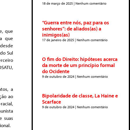
18 de março de 2025
Nenhum comentário
“Guerra entre nós, paz para os
senhores”: de aliados(as) a
te, que
inimigos(as)
 a que
17 de janeiro de 2025
Nenhum comentário
 desde
 do Sul
O fim do Direito: hipóteses acerca
rceiro
da morte de um princípio formal
OSATU,
do Ocidente
9 de outubro de 2024
Nenhum comentário
tos, a
Bipolaridade de classe, La Haine e
ção ao
Scarface
acial,
9 de outubro de 2024
Nenhum comentário
munista
e suas
ional.