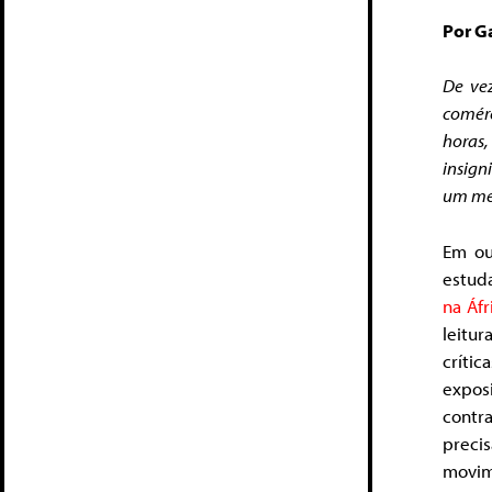
Por G
De vez
comérc
horas,
insign
um me
Em ou
estuda
na Áfr
leitu
críti
expos
contr
preci
movim