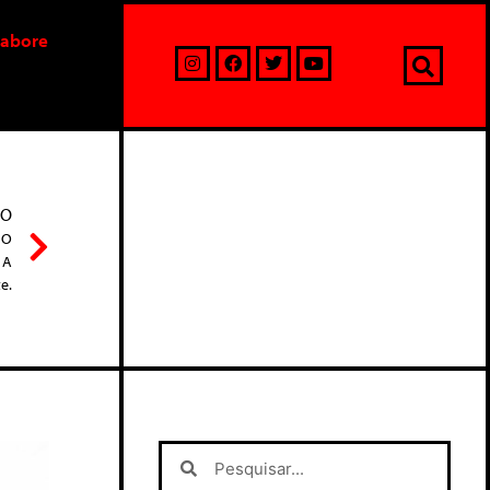
labore
MO
 O
 A
e.