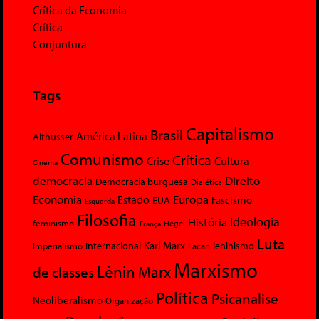
Crítica da Economia
Crítica
Conjuntura
Tags
Capitalismo
Brasil
América Latina
Althusser
Comunismo
Crítica
Crise
Cultura
Cinema
democracia
Direito
Democracia burguesa
Dialética
Economia
Europa
Estado
Fascismo
EUA
Esquerda
Filosofia
Ideologia
História
feminismo
Hegel
França
Luta
Karl Marx
Internacional
Lacan
leninismo
Imperialismo
Marxismo
Lênin
Marx
de classes
Política
Psicanalise
Neoliberalismo
Organização