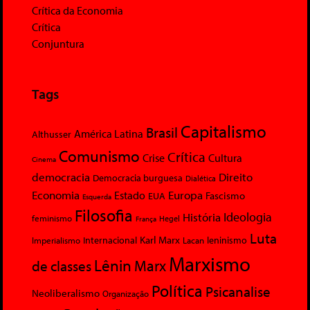
Crítica da Economia
Crítica
Conjuntura
Tags
Capitalismo
Brasil
América Latina
Althusser
Comunismo
Crítica
Crise
Cultura
Cinema
democracia
Direito
Democracia burguesa
Dialética
Economia
Europa
Estado
Fascismo
EUA
Esquerda
Filosofia
Ideologia
História
feminismo
Hegel
França
Luta
Karl Marx
Internacional
Lacan
leninismo
Imperialismo
Marxismo
Lênin
Marx
de classes
Política
Psicanalise
Neoliberalismo
Organização