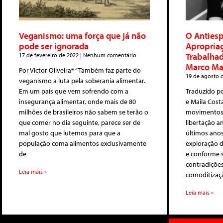
Veganismo: uma força que já não
O Anties
pode ser ignorada
Apropriaç
Trabalhad
17 de fevereiro de 2022
Nenhum comentário
Marco Ma
Por Victor Oliveira* “Também faz parte do
19 de agosto 
veganismo a luta pela soberania alimentar.
Em um país que vem sofrendo com a
Traduzido po
insegurança alimentar, onde mais de 80
e Maila Costa
milhões de brasileiros não sabem se terão o
movimentos s
que comer no dia seguinte, parece ser de
libertação 
mal gosto que lutemos para que a
últimos anos
população coma alimentos exclusivamente
exploração d
de
e conforme s
contradições
Leia mais »
comoditizaçã
Leia mais »