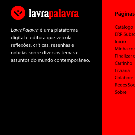
Páginas
Catálogo
LavraPalavra
é uma plataforma
ERP Subsc
digital e editora que veicula
Início
reflexões, críticas, resenhas e
Minha co
notícias sobre diversos temas e
Finalizar
assuntos do mundo contemporâneo.
Carrinho
Livraria
Colabore
Redes Soc
Sobre