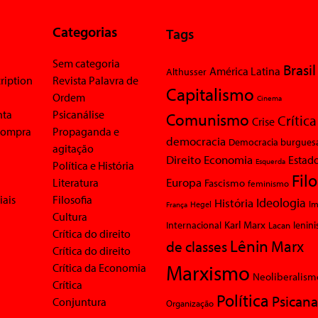
Categorias
Tags
Sem categoria
Brasil
América Latina
Althusser
ription
Revista Palavra de
Capitalismo
Ordem
Cinema
nta
Psicanálise
Comunismo
Crítica
Crise
 compra
Propaganda e
democracia
Democracia burgues
agitação
Economia
Direito
Estad
Esquerda
Política e História
Fil
Europa
Literatura
Fascismo
feminismo
iais
Filosofia
Ideologia
História
Im
Hegel
França
Cultura
Karl Marx
Internacional
Lacan
lenin
Crítica do direito
Lênin
Marx
de classes
Crítica do direito
Marxismo
Crítica da Economia
Neoliberalism
Crítica
Política
Psicana
Conjuntura
Organização