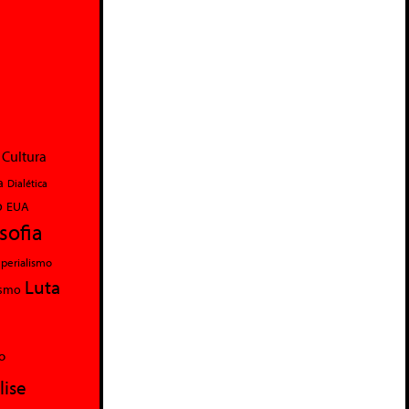
Cultura
a
Dialética
o
EUA
osofia
perialismo
Luta
ismo
o
lise