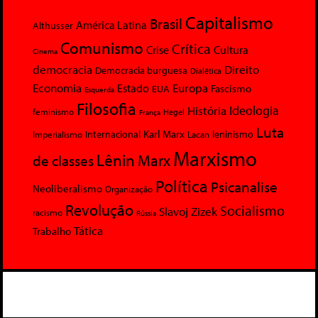
Capitalismo
Brasil
América Latina
Althusser
Comunismo
Crítica
Crise
Cultura
Cinema
democracia
Direito
Democracia burguesa
Dialética
Economia
Europa
Estado
Fascismo
EUA
Esquerda
Filosofia
Ideologia
História
feminismo
Hegel
França
Luta
Karl Marx
Internacional
Lacan
leninismo
Imperialismo
Marxismo
Lênin
Marx
de classes
Política
Psicanalise
Neoliberalismo
Organização
Revolução
Socialismo
Slavoj Zizek
racismo
Rússia
Tática
Trabalho