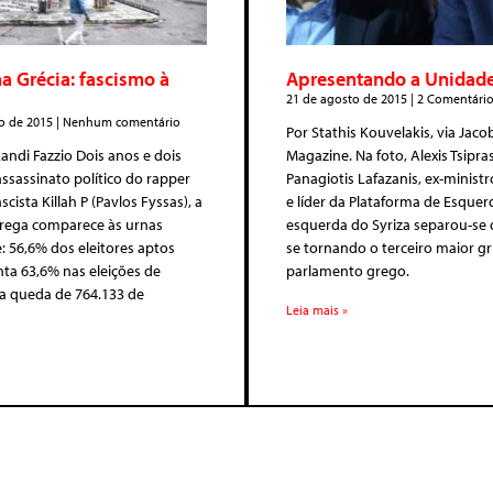
na Grécia: fascismo à
Apresentando a Unidade
21 de agosto de 2015
2 Comentário
o de 2015
Nenhum comentário
Por Stathis Kouvelakis, via Jaco
Landi Fazzio Dois anos e dois
Magazine. Na foto, Alexis Tsipra
assassinato político do rapper
Panagiotis Lafazanis, ex-minist
scista Killah P (Pavlos Fyssas), a
e líder da Plataforma de Esquerd
rega comparece às urnas
esquerda do Syriza separou-se 
 56,6% dos eleitores aptos
se tornando o terceiro maior g
ta 63,6% nas eleições de
parlamento grego.
a queda de 764.133 de
Leia mais »