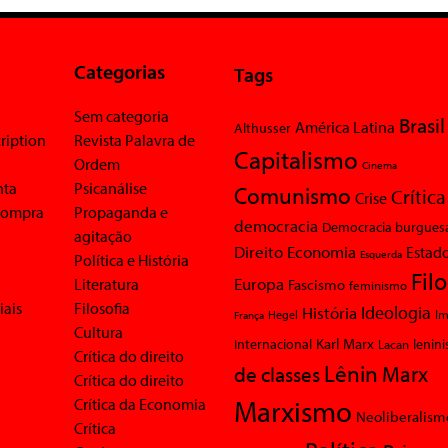
Categorias
Tags
Sem categoria
Brasil
América Latina
Althusser
ription
Revista Palavra de
Capitalismo
Ordem
Cinema
nta
Psicanálise
Comunismo
Crítica
Crise
 compra
Propaganda e
democracia
Democracia burgues
agitação
Economia
Direito
Estad
Esquerda
Política e História
Fil
Europa
Literatura
Fascismo
feminismo
iais
Filosofia
Ideologia
História
Im
Hegel
França
Cultura
Karl Marx
Internacional
Lacan
lenin
Crítica do direito
Lênin
Marx
de classes
Crítica do direito
Marxismo
Crítica da Economia
Neoliberalism
Crítica