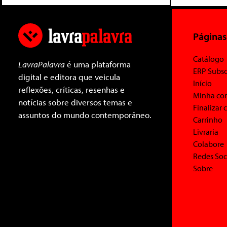
Páginas
Catálogo
LavraPalavra
é uma plataforma
ERP Subsc
digital e editora que veicula
Início
reflexões, críticas, resenhas e
Minha co
notícias sobre diversos temas e
Finalizar
assuntos do mundo contemporâneo.
Carrinho
Livraria
Colabore
Redes Soc
Sobre