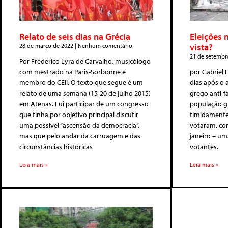
Relato de seis dias na Grécia
Eleições 
vista?
28 de março de 2022
Nenhum comentário
21 de setembr
Por Frederico Lyra de Carvalho, musicólogo
com mestrado na Paris-Sorbonne e
por Gabriel 
membro do CEII. O texto que segue é um
dias após o 
relato de uma semana (15-20 de julho 2015)
grego anti-fa
em Atenas. Fui participar de um congresso
população g
que tinha por objetivo principal discutir
timidamente:
uma possível “ascensão da democracia”,
votaram, con
mas que pelo andar da carruagem e das
janeiro – um
circunstâncias históricas
votantes.
Leia mais »
Leia mais »