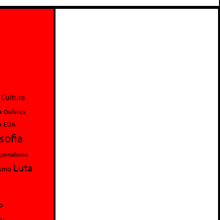
Cultura
a
Dialética
o
EUA
osofia
perialismo
Luta
ismo
o