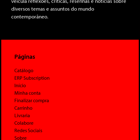
veicula reflexões, críticas, resenhas e notícias sobre
diversos temas e assuntos do mundo
contemporâneo.
Páginas
Catálogo
ERP Subscription
Início
Minha conta
Finalizar compra
Carrinho
Livraria
Colabore
Redes Sociais
Sobre