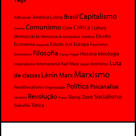
Capitalismo
Brasil
América Latina
Althusser
Comunismo
Crítica
Crise
Cultura
Cinema
democracia
Direito
Democracia burguesa
Dialética
Economia
Europa
Estado
Fascismo
EUA
Esquerda
Filosofia
Ideologia
História
feminismo
Hegel
França
Luta
Karl Marx
Internacional
Lacan
leninismo
Imperialismo
Marxismo
Lênin
Marx
de classes
Política
Psicanalise
Neoliberalismo
Organização
Revolução
Socialismo
Slavoj Zizek
racismo
Rússia
Tática
Trabalho