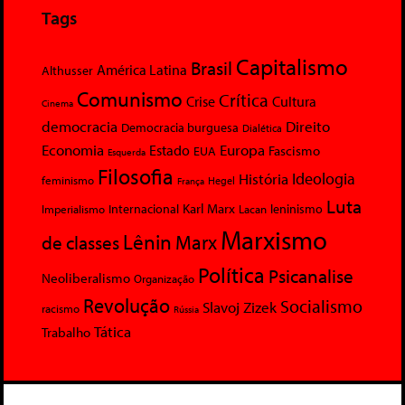
Tags
Capitalismo
Brasil
América Latina
Althusser
Comunismo
Crítica
Crise
Cultura
Cinema
democracia
Direito
Democracia burguesa
Dialética
Economia
Europa
Estado
Fascismo
EUA
Esquerda
Filosofia
Ideologia
História
feminismo
Hegel
França
Luta
Karl Marx
Internacional
Lacan
leninismo
Imperialismo
Marxismo
Lênin
Marx
de classes
Política
Psicanalise
Neoliberalismo
Organização
Revolução
Socialismo
Slavoj Zizek
racismo
Rússia
Tática
Trabalho