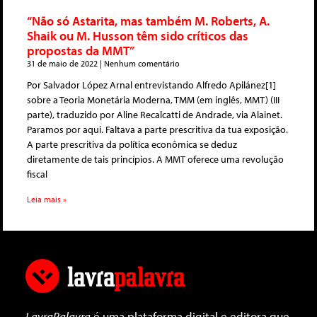
“Não só Astarita, mas também M. Roberts, A.
Shaik ou M. Husson têm sido críticos das
propostas da MMT”
31 de maio de 2022
Nenhum comentário
Por Salvador López Arnal entrevistando Alfredo Apilánez[1]
sobre a Teoria Monetária Moderna, TMM (em inglês, MMT) (III
parte), traduzido por Aline Recalcatti de Andrade, via Alainet.
Paramos por aqui. Faltava a parte prescritiva da tua exposição.
A parte prescritiva da política econômica se deduz
diretamente de tais princípios. A MMT oferece uma revolução
fiscal
Leia mais »
LavraPalavra
é uma plataforma digital e editora que