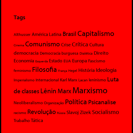
Tags
Capitalismo
Brasil
América Latina
Althusser
Comunismo
Crítica
Crise
Cultura
Cinema
democracia
Direito
Democracia burguesa
Dialética
Economia
Europa
Estado
Fascismo
EUA
Esquerda
Filosofia
Ideologia
História
feminismo
Hegel
França
Luta
Karl Marx
Internacional
Lacan
leninismo
Imperialismo
Marxismo
Lênin
Marx
de classes
Política
Psicanalise
Neoliberalismo
Organização
Revolução
Socialismo
Slavoj Zizek
racismo
Rússia
Tática
Trabalho