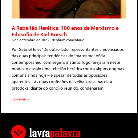
A Rebelião Herética: 100 anos de Marxismo e
Filosofia de Karl Korsch
6 de dezembro de 2023
Nenhum comentário
Por Gabriel Teles “De outro lado, representantes credenciados
das duas principais tendências do “marxismo” oficial
contemporâneo, com seguro instinto, logo farejaram neste
modesto ensaio uma rebelião herética contra alguns dogmas
comuns ainda hoje – e apesar de todas as oposições
aparentes – às duas confissões da velha igreja marxista
ortodoxa: diante do concílio reunido, condenaram
Leia mais »