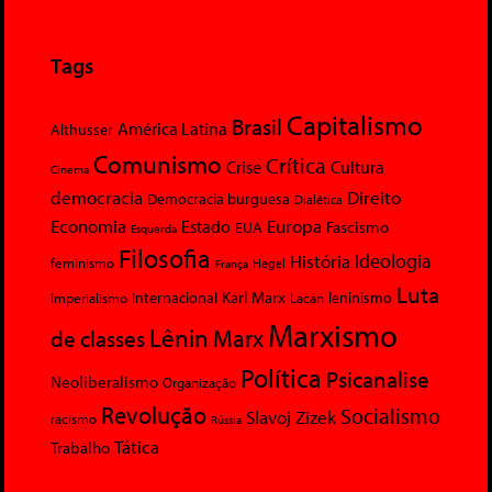
Tags
Capitalismo
Brasil
América Latina
Althusser
Comunismo
Crítica
Crise
Cultura
Cinema
democracia
Direito
Democracia burguesa
Dialética
Economia
Europa
Estado
Fascismo
EUA
Esquerda
Filosofia
Ideologia
História
feminismo
Hegel
França
Luta
Karl Marx
Internacional
Lacan
leninismo
Imperialismo
Marxismo
Lênin
Marx
de classes
Política
Psicanalise
Neoliberalismo
Organização
Revolução
Socialismo
Slavoj Zizek
racismo
Rússia
Tática
Trabalho