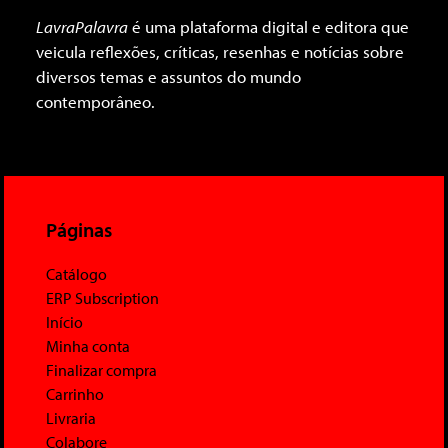
LavraPalavra
é uma plataforma digital e editora que
veicula reflexões, críticas, resenhas e notícias sobre
diversos temas e assuntos do mundo
contemporâneo.
Páginas
Catálogo
ERP Subscription
Início
Minha conta
Finalizar compra
Carrinho
Livraria
Colabore