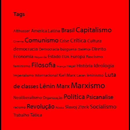
Tags
Capitalismo
Brasil
América Latina
Althusser
Comunismo
Crítica
Crise
Cultura
Cinema
democracia
Direito
Democracia burguesa
Dialética
Economia
Europa
Estado
Fascismo
EUA
Esquerda
Filosofia
Ideologia
História
feminismo
Hegel
França
Luta
Karl Marx
Internacional
Lacan
leninismo
Imperialismo
Marxismo
Lênin
Marx
de classes
Política
Psicanalise
Neoliberalismo
Organização
Revolução
Socialismo
Slavoj Zizek
racismo
Rússia
Tática
Trabalho