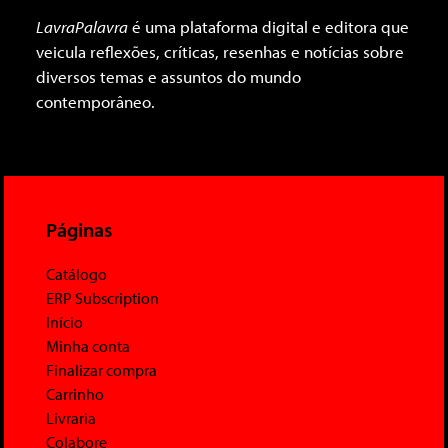
LavraPalavra
é uma plataforma digital e editora que
veicula reflexões, críticas, resenhas e notícias sobre
diversos temas e assuntos do mundo
contemporâneo.
Páginas
Catálogo
ERP Subscription
Início
Minha conta
Finalizar compra
Carrinho
Livraria
Colabore