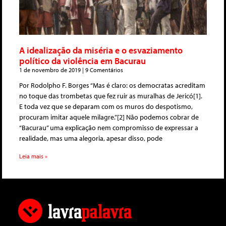
A idealização da miséria e o esvaziamento
político da violência em Bacurau
1 de novembro de 2019
9 Comentários
Por Rodolpho F. Borges “Mas é claro: os democratas acreditam
no toque das trombetas que fez ruir as muralhas de Jericó[1].
E toda vez que se deparam com os muros do despotismo,
procuram imitar aquele milagre.”[2] Não podemos cobrar de
“Bacurau” uma explicação nem compromisso de expressar a
realidade, mas uma alegoria, apesar disso, pode
Leia mais »