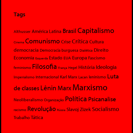
Tags
Capitalismo
Brasil
América Latina
Althusser
Comunismo
Crítica
Crise
Cultura
Cinema
democracia
Direito
Democracia burguesa
Dialética
Economia
Europa
Estado
Fascismo
EUA
Esquerda
Filosofia
Ideologia
História
feminismo
Hegel
França
Luta
Karl Marx
Internacional
Lacan
leninismo
Imperialismo
Marxismo
Lênin
Marx
de classes
Política
Psicanalise
Neoliberalismo
Organização
Revolução
Socialismo
Slavoj Zizek
racismo
Rússia
Tática
Trabalho