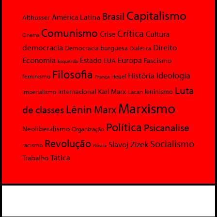
Capitalismo
Brasil
América Latina
Althusser
Comunismo
Crítica
Crise
Cultura
Cinema
democracia
Direito
Democracia burguesa
Dialética
Economia
Europa
Estado
Fascismo
EUA
Esquerda
Filosofia
Ideologia
História
feminismo
Hegel
França
Luta
Karl Marx
Internacional
Lacan
leninismo
Imperialismo
Marxismo
Lênin
Marx
de classes
Política
Psicanalise
Neoliberalismo
Organização
Revolução
Socialismo
Slavoj Zizek
racismo
Rússia
Tática
Trabalho