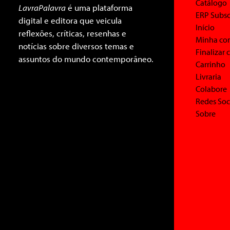
Catálogo
LavraPalavra
é uma plataforma
ERP Subsc
digital e editora que veicula
Início
reflexões, críticas, resenhas e
Minha co
notícias sobre diversos temas e
Finalizar
assuntos do mundo contemporâneo.
Carrinho
Livraria
Colabore
Redes Soc
Sobre