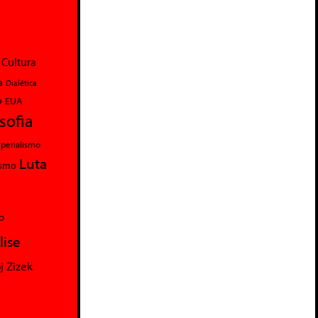
Cultura
a
Dialética
o
EUA
osofia
perialismo
Luta
ismo
o
lise
j Zizek