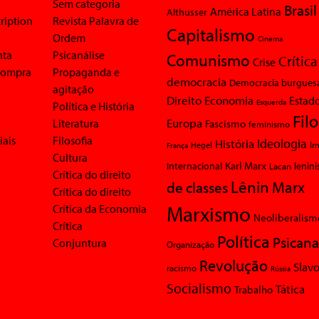
Sem categoria
Brasil
América Latina
Althusser
ription
Revista Palavra de
Capitalismo
Ordem
Cinema
nta
Psicanálise
Comunismo
Crítica
Crise
 compra
Propaganda e
democracia
Democracia burgues
agitação
Economia
Direito
Estad
Esquerda
Política e História
Fil
Europa
Literatura
Fascismo
feminismo
iais
Filosofia
Ideologia
História
Im
Hegel
França
Cultura
Karl Marx
Internacional
Lacan
lenin
Crítica do direito
Lênin
Marx
de classes
Crítica do direito
Marxismo
Crítica da Economia
Neoliberalism
Crítica
Política
Psicana
Conjuntura
Organização
Revolução
Slavo
racismo
Rússia
Socialismo
Tática
Trabalho