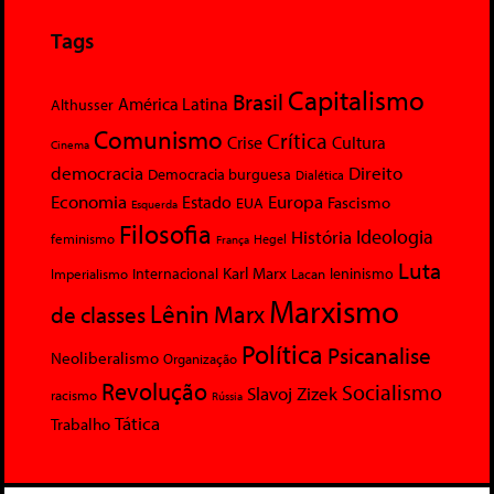
Tags
Capitalismo
Brasil
América Latina
Althusser
Comunismo
Crítica
Crise
Cultura
Cinema
democracia
Direito
Democracia burguesa
Dialética
Economia
Europa
Estado
Fascismo
EUA
Esquerda
Filosofia
Ideologia
História
feminismo
Hegel
França
Luta
Karl Marx
Internacional
Lacan
leninismo
Imperialismo
Marxismo
Lênin
Marx
de classes
Política
Psicanalise
Neoliberalismo
Organização
Revolução
Socialismo
Slavoj Zizek
racismo
Rússia
Tática
Trabalho