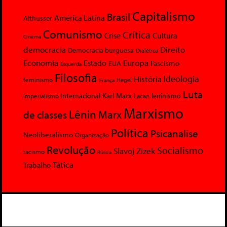
Capitalismo
Brasil
América Latina
Althusser
Comunismo
Crítica
Crise
Cultura
Cinema
democracia
Direito
Democracia burguesa
Dialética
Economia
Europa
Estado
Fascismo
EUA
Esquerda
Filosofia
Ideologia
História
feminismo
Hegel
França
Luta
Karl Marx
Internacional
Lacan
leninismo
Imperialismo
Marxismo
Lênin
Marx
de classes
Política
Psicanalise
Neoliberalismo
Organização
Revolução
Socialismo
Slavoj Zizek
racismo
Rússia
Tática
Trabalho