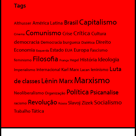
Tags
Capitalismo
Brasil
América Latina
Althusser
Comunismo
Crítica
Crise
Cultura
Cinema
democracia
Direito
Democracia burguesa
Dialética
Economia
Europa
Estado
Fascismo
EUA
Esquerda
Filosofia
Ideologia
História
feminismo
Hegel
França
Luta
Karl Marx
Internacional
Lacan
leninismo
Imperialismo
Marxismo
Lênin
Marx
de classes
Política
Psicanalise
Neoliberalismo
Organização
Revolução
Socialismo
Slavoj Zizek
racismo
Rússia
Tática
Trabalho